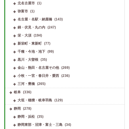
北名古屋市
(1)
弥富市
(1)
名古屋・名駅・納屋橋
(143)
錦・伏見・丸の内
(247)
栄・大須
(194)
新栄町・東新町
(77)
千種・今池・池下
(99)
黒川・大曽根
(35)
金山・熱田・名古屋その他
(269)
小牧・一宮・春日井・愛西
(236)
三河・豊橋
(265)
岐阜
(336)
大垣・穂積・岐阜羽島
(129)
静岡
(278)
静岡・浜松
(35)
静岡東部・沼津・富士・三島
(34)