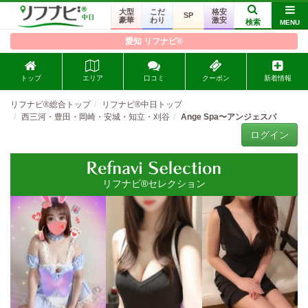
大型
こだ
格安
SP
豪華
わり
激安
検索
MENU
愛知 リフナビ®
トップ
エリア
口コミ
クーポン
新着情報
リフナビ®総合トップ
リフナビ®中日トップ
西三河・豊田・岡崎・安城・知立・刈谷
Ange Spa〜アンジェスパ
ログイン
リフナビ®セレクション