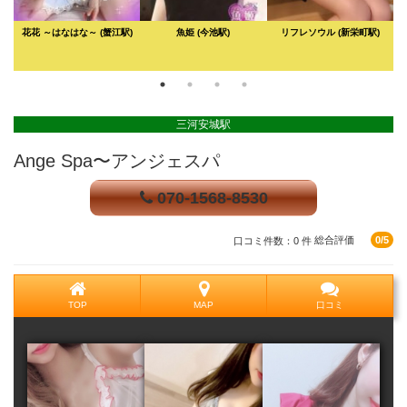
花花 ～はなはな～
(蟹江駅)
魚姫
(今池駅)
リフレソウル
(新栄町駅)
三河安城駅
Ange Spa〜アンジェスパ
070-1568-8530
口コミ件数：0 件
総合評価
0/5
TOP
MAP
口コミ