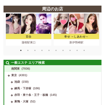
周辺のお店
百合
幸せ ～しあわせ～
蓮根駅東口
新伊勢崎駅
一般エステ エリア検索
南関東
(7936)
東京
(4301)
池袋
(150)
練馬・下赤塚
(106)
赤羽・東十条・王子・板橋
(145)
巣鴨・大塚
(52)