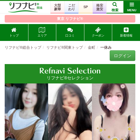
大型
こだ
格安
SP
豪華
わり
激安
検索
MENU
東京 リフナビ®
トップ
エリア
口コミ
クーポン
新着情報
リフナビ®総合トップ
リフナビ®関東トップ
金町
一休み
ログイン
リフナビ®セレクション