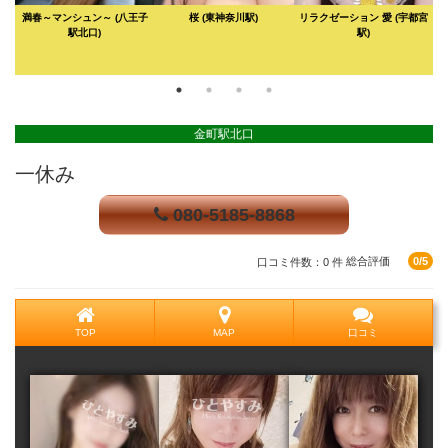
(鷺
満春～マンシュン～
(八王子
桜
(東神奈川駅)
リラクゼーション 愛
(宇都宮
駅北口)
駅)
金町駅北口
一休み
080-5185-8868
口コミ件数：0 件
総合評価
0/5
TOP
MAP
口コミ