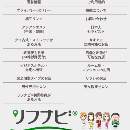
運営情報
ご利用規約
プライバシーポリシー
掲載について
相互リンク
お問い合わせ
アジアンエステ
日本人
（中国・韓国）
セラピスト
タイ古式・ストレッチが
今すぐに
あるお店
訪問可能なお店
終電後も営業
店舗と出張が
（24時以降受付）
可能なお店
ビジネスホテル・
ルーム型・
自宅へ出張
マンションのお店
完全個室タイプのお店
リフレのお店
男性専用サロン
男女歓迎サロン
リフナビ®初回特典が
あるお店