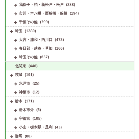
我孫子・柏・新松戸・松戸
(288)
市川・本八幡・西船橋・船橋
(194)
千葉その他
(399)
埼玉
(1280)
大宮・浦和・西川口
(473)
春日部・越谷・草加
(166)
埼玉その他
(637)
北関東
(446)
茨城
(191)
水戸市
(25)
神栖市
(12)
栃木
(171)
栃木市外
(5)
宇都宮
(105)
小山・栃木駅・足利
(43)
群馬
(88)