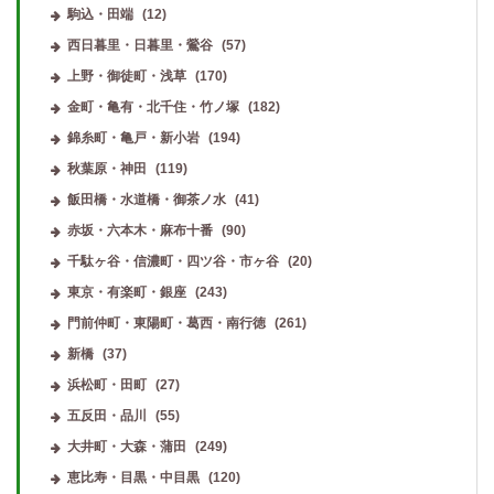
駒込・田端
(12)
西日暮里・日暮里・鶯谷
(57)
上野・御徒町・浅草
(170)
金町・亀有・北千住・竹ノ塚
(182)
錦糸町・亀戸・新小岩
(194)
秋葉原・神田
(119)
飯田橋・水道橋・御茶ノ水
(41)
赤坂・六本木・麻布十番
(90)
千駄ヶ谷・信濃町・四ツ谷・市ヶ谷
(20)
東京・有楽町・銀座
(243)
門前仲町・東陽町・葛西・南行徳
(261)
新橋
(37)
浜松町・田町
(27)
五反田・品川
(55)
大井町・大森・蒲田
(249)
恵比寿・目黒・中目黒
(120)