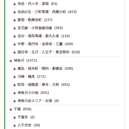
渋谷・代々木・原宿
(63)
自由が丘・三軒茶屋・武蔵小杉
(423)
新宿・歌舞伎町
(137)
京王線・小田急線沿線
(393)
目白・高田馬場・新大久保
(110)
中野・高円寺・吉祥寺・三鷹
(309)
国分寺・立川・八王子・東京郊外
(518)
神奈川
(1471)
横浜・桜木町・関内・新横浜
(296)
川崎・鶴見
(171)
町田・相模原・厚木・大和
(453)
神奈川その他
(541)
神奈川全エリア・出張
(4)
千葉
(916)
千葉市
(2)
八千代市
(30)