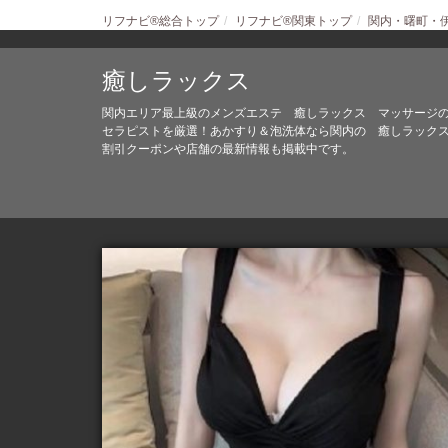
リフナビ®総合トップ
リフナビ®関東トップ
関内・曙町・
癒しラックス
関内エリア最上級のメンズエステ 癒しラックス マッサージ
セラピストを厳選！あかすり＆泡洗体なら関内の 癒しラック
割引クーポンや店舗の最新情報も掲載中です。