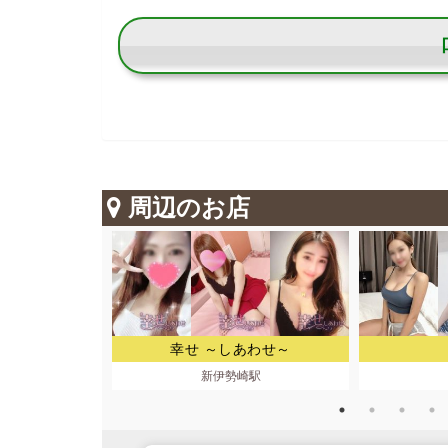
周辺のお店
ポ
幸せ ～しあわせ～
南口
新伊勢崎駅