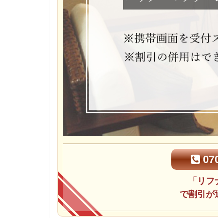
070
「リフ
で割引が