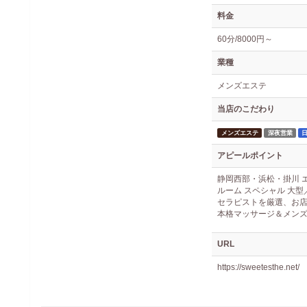
料金
60分/8000円～
業種
メンズエステ
当店のこだわり
メンズエステ
深夜営業
アピールポイント
静岡西部・浜松・掛川 
ルーム スペシャル 大型
セラピストを厳選、お
本格マッサージ＆メン
URL
https://sweetesthe.net/