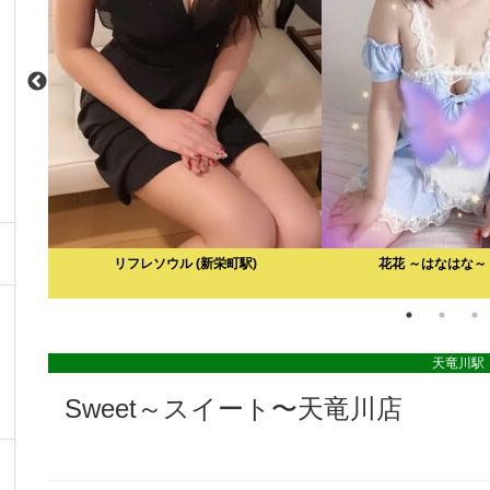
駅)
リフレソウル
(新栄町駅)
花花 ～はなはな～
天竜川
Sweet～スイート〜天竜川店