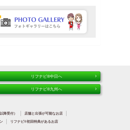
リフナビ®中日へ
リフナビ®九州へ
時以降受付）
店舗と出張が
可能なお店
ン
リフナビ®初回特典が
あるお店