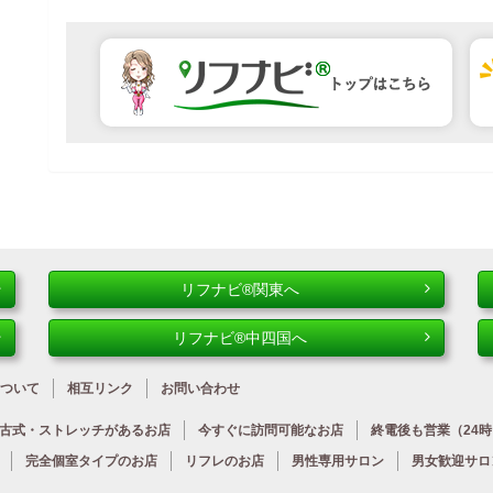
リフナビ®関東へ
リフナビ®中四国へ
ついて
相互リンク
お問い合わせ
古式・ストレッチが
あるお店
今すぐに
訪問可能なお店
終電後も営業
（24
完全個室タイプのお店
リフレのお店
男性専用サロン
男女歓迎サロ