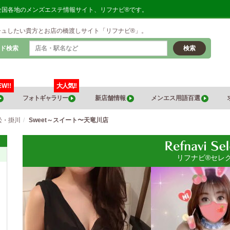
。全国各地のメンズエステ情報サイト、リフナビ®です。
シュしたい貴方とお店の橋渡しサイト「リフナビ®」。
ド検索
検索
EW!!
大人気!!
フォトギャラリー
新店舗情報
メンエス用語百選
松・掛川
Sweet～スイート〜天竜川店
リフナビ®セレ