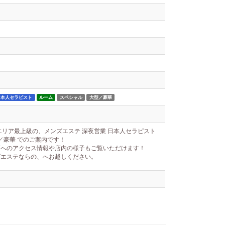
日本人セラピスト
ルーム
スペシャル
大型／豪華
エリア最上級の、メンズエステ 深夜営業 日本人セラピスト
／豪華 でのご案内です！
店へのアクセス情報や店内の様子もご覧いただけます！
ズエステならの、へお越しください。