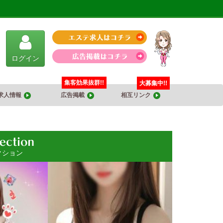
ログイン
集客効果抜群!!
大募集中!!
求人情報
広告掲載
相互リンク
クション