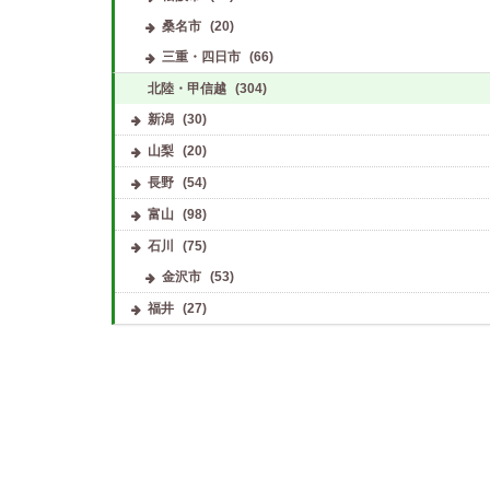
桑名市
(20)
三重・四日市
(66)
北陸・甲信越
(304)
新潟
(30)
山梨
(20)
長野
(54)
富山
(98)
石川
(75)
金沢市
(53)
福井
(27)