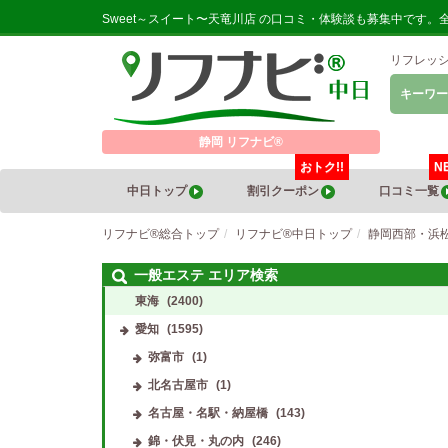
Sweet～スイート〜天竜川店 の口コミ・体験談も募集中です
リフレッ
キーワー
静岡 リフナビ®
おトク!!
N
中日トップ
割引クーポン
口コミ一覧
リフナビ®総合トップ
リフナビ®中日トップ
静岡西部・浜
一般エステ エリア検索
東海
(2400)
愛知
(1595)
弥富市
(1)
北名古屋市
(1)
名古屋・名駅・納屋橋
(143)
錦・伏見・丸の内
(246)