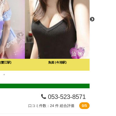
(蟹江駅)
魚姫
(今池駅)
台湾女子HER 
ョン
(
駅
053-523-8571
口コミ件数：24 件
総合評価
0/5