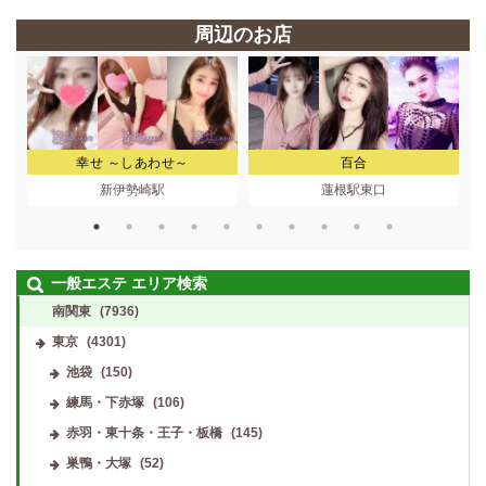
周辺のお店
幸せ ～しあわせ～
百合
新伊勢崎駅
蓮根駅東口
一般エステ エリア検索
南関東
(7936)
東京
(4301)
池袋
(150)
練馬・下赤塚
(106)
赤羽・東十条・王子・板橋
(145)
巣鴨・大塚
(52)