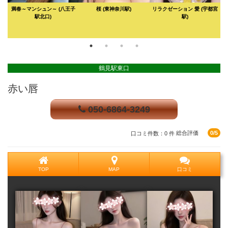
口)
満春～マンシュン～
(八王子
桜
(東神奈川駅)
リラクゼーション 愛
(宇都宮
駅北口)
駅)
鶴見駅東口
赤い唇
050-6864-3249
口コミ件数：0 件
総合評価
0/5
TOP
MAP
口コミ