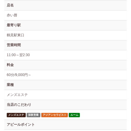
店名
赤い唇
最寄り駅
鶴見駅東口
営業時間
11:00～翌2:30
料金
60分/9,000円～
業種
メンズエステ
当店のこだわり
メンズエステ
深夜営業
アジアンセラピスト
ルーム
アピールポイント