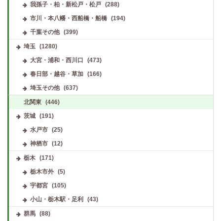
我孫子・柏・新松戸・松戸
(288)
市川・本八幡・西船橋・船橋
(194)
千葉その他
(399)
埼玉
(1280)
大宮・浦和・西川口
(473)
春日部・越谷・草加
(166)
埼玉その他
(637)
北関東
(446)
茨城
(191)
水戸市
(25)
神栖市
(12)
栃木
(171)
栃木市外
(5)
宇都宮
(105)
小山・栃木駅・足利
(43)
群馬
(88)