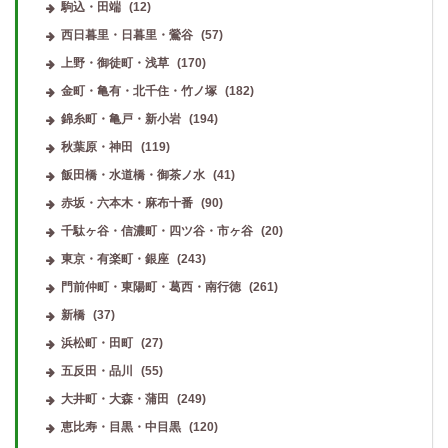
駒込・田端
(12)
西日暮里・日暮里・鶯谷
(57)
上野・御徒町・浅草
(170)
金町・亀有・北千住・竹ノ塚
(182)
錦糸町・亀戸・新小岩
(194)
秋葉原・神田
(119)
飯田橋・水道橋・御茶ノ水
(41)
赤坂・六本木・麻布十番
(90)
千駄ヶ谷・信濃町・四ツ谷・市ヶ谷
(20)
東京・有楽町・銀座
(243)
門前仲町・東陽町・葛西・南行徳
(261)
新橋
(37)
浜松町・田町
(27)
五反田・品川
(55)
大井町・大森・蒲田
(249)
恵比寿・目黒・中目黒
(120)