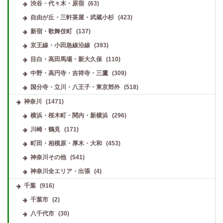
渋谷・代々木・原宿
(63)
自由が丘・三軒茶屋・武蔵小杉
(423)
新宿・歌舞伎町
(137)
京王線・小田急線沿線
(393)
目白・高田馬場・新大久保
(110)
中野・高円寺・吉祥寺・三鷹
(309)
国分寺・立川・八王子・東京郊外
(518)
神奈川
(1471)
横浜・桜木町・関内・新横浜
(296)
川崎・鶴見
(171)
町田・相模原・厚木・大和
(453)
神奈川その他
(541)
神奈川全エリア・出張
(4)
千葉
(916)
千葉市
(2)
八千代市
(30)