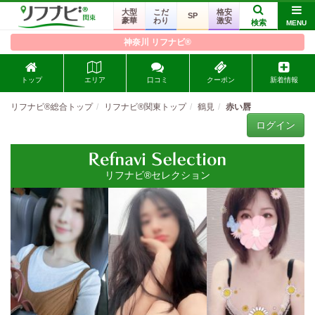
大型
こだ
格安
SP
豪華
わり
激安
検索
MENU
神奈川 リフナビ®
トップ
エリア
口コミ
クーポン
新着情報
リフナビ®総合トップ
リフナビ®関東トップ
鶴見
赤い唇
ログイン
リフナビ®セレクション