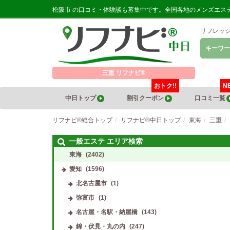
松阪市 の口コミ・体験談も募集中です。全国各地のメンズエス
リフレッ
キーワー
三重 リフナビ®
おトク!!
N
中日トップ
割引クーポン
口コミ一覧
リフナビ®総合トップ
リフナビ®中日トップ
東海
三重
一般エステ エリア検索
東海
(2402)
愛知
(1596)
北名古屋市
(1)
弥富市
(1)
名古屋・名駅・納屋橋
(143)
錦・伏見・丸の内
(247)