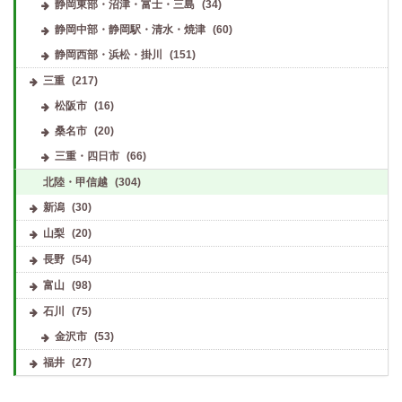
静岡東部・沼津・富士・三島
(34)
静岡中部・静岡駅・清水・焼津
(60)
静岡西部・浜松・掛川
(151)
三重
(217)
松阪市
(16)
桑名市
(20)
三重・四日市
(66)
北陸・甲信越
(304)
新潟
(30)
山梨
(20)
長野
(54)
富山
(98)
石川
(75)
金沢市
(53)
福井
(27)