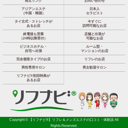
相互リンク
お問い合わせ
アジアンエステ
日本人
（中国・韓国）
セラピスト
タイ古式・ストレッチが
今すぐに
あるお店
訪問可能なお店
終電後も営業
店舗と出張が
（24時以降受付）
可能なお店
ビジネスホテル・
ルーム型・
自宅へ出張
マンションのお店
完全個室タイプのお店
リフレのお店
男性専用サロン
男女歓迎サロン
リフナビ®初回特典が
あるお店
Copyright ©
【リフナビ®】リフレ＆メンズエステの口コミ・体験談
All
Rights Reserved.