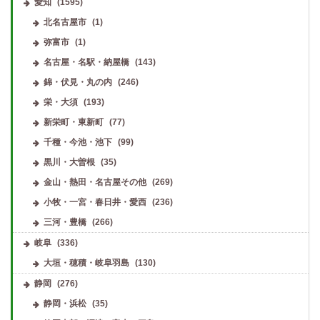
愛知
(1595)
北名古屋市
(1)
弥富市
(1)
名古屋・名駅・納屋橋
(143)
錦・伏見・丸の内
(246)
栄・大須
(193)
新栄町・東新町
(77)
千種・今池・池下
(99)
黒川・大曽根
(35)
金山・熱田・名古屋その他
(269)
小牧・一宮・春日井・愛西
(236)
三河・豊橋
(266)
岐阜
(336)
大垣・穂積・岐阜羽島
(130)
静岡
(276)
静岡・浜松
(35)