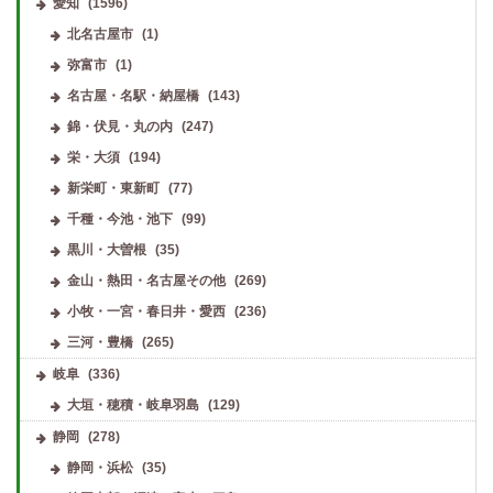
愛知
(1596)
北名古屋市
(1)
弥富市
(1)
名古屋・名駅・納屋橋
(143)
錦・伏見・丸の内
(247)
栄・大須
(194)
新栄町・東新町
(77)
千種・今池・池下
(99)
黒川・大曽根
(35)
金山・熱田・名古屋その他
(269)
小牧・一宮・春日井・愛西
(236)
三河・豊橋
(265)
岐阜
(336)
大垣・穂積・岐阜羽島
(129)
静岡
(278)
静岡・浜松
(35)