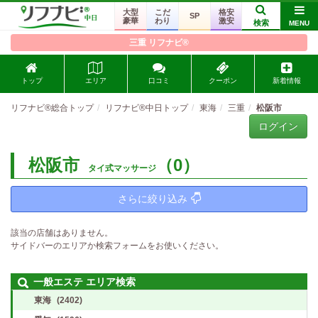
大型
こだ
格安
SP
豪華
わり
激安
検索
MENU
三重 リフナビ®
トップ
エリア
口コミ
クーポン
新着情報
リフナビ®総合トップ
リフナビ®中日トップ
東海
三重
松阪市
ログイン
松阪市
（0）
タイ式マッサージ
さらに絞り込み
該当の店舗はありません。
サイドバーのエリアか検索フォームをお使いください。
一般エステ エリア検索
東海
(2402)