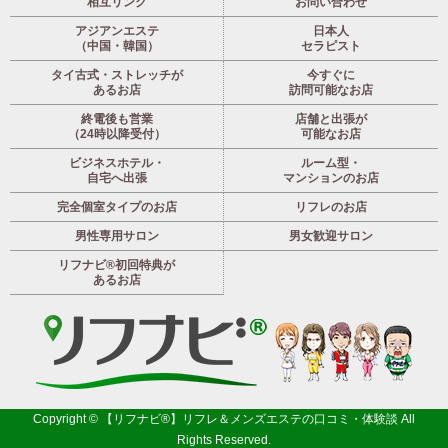
相互リンク
お問い合わせ
アジアンエステ
日本人
（中国・韓国）
セラピスト
タイ古式・ストレッチが
今すぐに
あるお店
訪問可能なお店
終電後も営業
店舗と出張が
（24時以降受付）
可能なお店
ビジネスホテル・
ルーム型・
自宅へ出張
マンションのお店
完全個室タイプのお店
リフレのお店
男性専用サロン
男女歓迎サロン
リフナビ®初回特典が
あるお店
Copyright ©
【リフナビ®】リフレ＆メンズエステの口コミ・体験談
All
Rights Reserved.