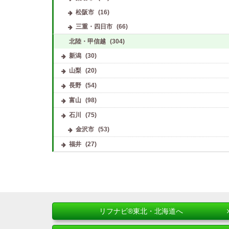
松阪市
(16)
三重・四日市
(66)
北陸・甲信越
(304)
新潟
(30)
山梨
(20)
長野
(54)
富山
(98)
石川
(75)
金沢市
(53)
福井
(27)
リフナビ®東北・北海道へ