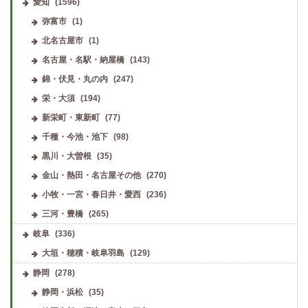
愛知
(1596)
弥富市
(1)
北名古屋市
(1)
名古屋・名駅・納屋橋
(143)
錦・伏見・丸の内
(247)
栄・大須
(194)
新栄町・東新町
(77)
千種・今池・池下
(98)
黒川・大曽根
(35)
金山・熱田・名古屋その他
(270)
小牧・一宮・春日井・愛西
(236)
三河・豊橋
(265)
岐阜
(336)
大垣・穂積・岐阜羽島
(129)
静岡
(278)
静岡・浜松
(35)