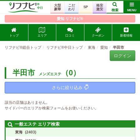
大型
こだ
格安
SP
豪華
わり
激安
検索
MENU
愛知 リフナビ®
トップ
エリア
口コミ
クーポン
新着情報
リフナビ®総合トップ
リフナビ®中日トップ
東海
愛知
半田市
ログイン
半田市
（0）
メンズエステ
さらに絞り込み
該当の店舗はありません。
サイドバーのエリアか検索フォームをお使いください。
一般エステ エリア検索
東海
(2403)