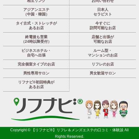
相互リンク
お問い合わせ
アジアンエステ
日本人
（中国・韓国）
セラピスト
タイ古式・ストレッチが
今すぐに
あるお店
訪問可能なお店
終電後も営業
店舗と出張が
（24時以降受付）
可能なお店
ビジネスホテル・
ルーム型・
自宅へ出張
マンションのお店
完全個室タイプのお店
リフレのお店
男性専用サロン
男女歓迎サロン
リフナビ®初回特典が
あるお店
Copyright ©
【リフナビ®】リフレ＆メンズエステの口コミ・体験談
All
Rights Reserved.