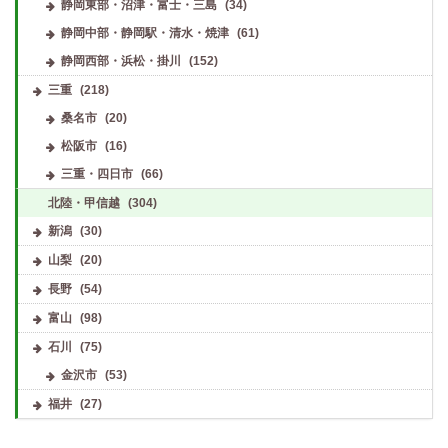
静岡東部・沼津・富士・三島
(34)
静岡中部・静岡駅・清水・焼津
(61)
静岡西部・浜松・掛川
(152)
三重
(218)
桑名市
(20)
松阪市
(16)
三重・四日市
(66)
北陸・甲信越
(304)
新潟
(30)
山梨
(20)
長野
(54)
富山
(98)
石川
(75)
金沢市
(53)
福井
(27)