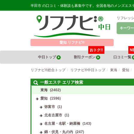
半田市 の口コミ・体験談も募集中です。全国各地のメンズエス
リフレッ
キーワー
愛知 リフナビ®
おトク!!
N
中日トップ
割引クーポン
口コミ一覧
リフナビ®総合トップ
リフナビ®中日トップ
東海
愛知
一般エステ エリア検索
東海
(2402)
愛知
(1596)
弥富市
(1)
北名古屋市
(1)
名古屋・名駅・納屋橋
(143)
錦・伏見・丸の内
(247)