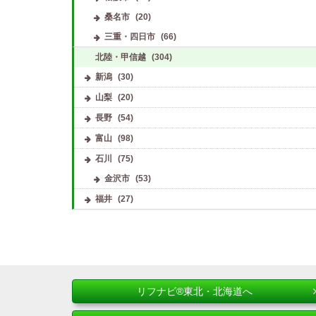
桑名市
(20)
三重・四日市
(66)
北陸・甲信越
(304)
新潟
(30)
山梨
(20)
長野
(54)
富山
(98)
石川
(75)
金沢市
(53)
福井
(27)
リフナビ®東北・北海道へ