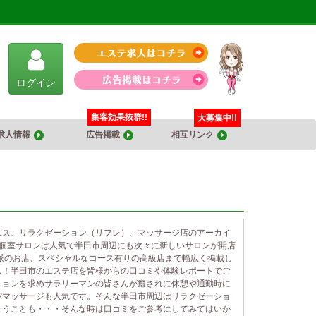
ログイン
集客効果抜群!!
大募集中!!
求人情報
広告掲載
相互リンク
エス、リラクゼーション（リフレ）、マッサージ店のアーカイ
や個室サロンは人気で半田市周辺にも次々に新しいサロンが開店
派のお店、スペシャルなコース有りの高級店まで幅広く掲載し
ス！半田市のエステ店を皆様からの口コミや体験レポートでご
ションを求めサラリーマンの皆さんが癒されに休憩や通勤時に
パマッサージも人気です。そんな半田市周辺はリラクゼーショ
まうことも・・・そんな時は口コミをご参考にしてみてはいか