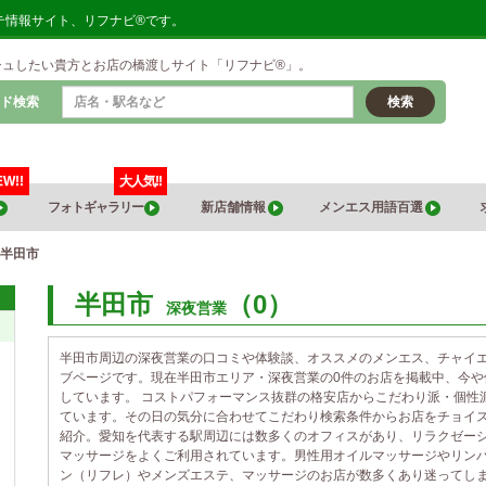
テ情報サイト、リフナビ®です。
シュしたい貴方とお店の橋渡しサイト「リフナビ®」。
ド検索
検索
EW!!
大人気!!
フォトギャラリー
新店舗情報
メンエス用語百選
半田市
半田市
（0）
深夜営業
半田市周辺の深夜営業の口コミや体験談、オススメのメンエス、チャイ
ブページです。現在半田市エリア・深夜営業の0件のお店を掲載中、今
しています。 コストパフォーマンス抜群の格安店からこだわり派・個性
ています。その日の気分に合わせてこだわり検索条件からお店をチョイ
紹介。愛知を代表する駅周辺には数多くのオフィスがあり、リラクゼー
マッサージをよくご利用されています。男性用オイルマッサージやリン
ン（リフレ）やメンズエステ、マッサージのお店が数多くあり迷ってし