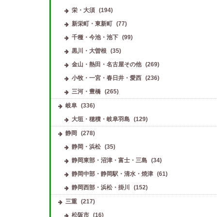
栄・大須
(194)
新栄町・東新町
(77)
千種・今池・池下
(99)
黒川・大曽根
(35)
金山・熱田・名古屋その他
(269)
小牧・一宮・春日井・愛西
(236)
三河・豊橋
(265)
岐阜
(336)
大垣・穂積・岐阜羽島
(129)
静岡
(278)
静岡・浜松
(35)
静岡東部・沼津・富士・三島
(34)
静岡中部・静岡駅・清水・焼津
(61)
静岡西部・浜松・掛川
(152)
三重
(217)
松阪市
(16)