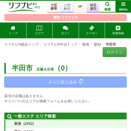
大型
こだ
格安
SP
豪華
わり
激安
検索
MENU
愛知 リフナビ®
トップ
エリア
口コミ
クーポン
新着情報
リフナビ®総合トップ
リフナビ®中日トップ
東海
愛知
半田市
ログイン
半田市
（0）
店舗＆出張
さらに絞り込み
該当の店舗はありません。
サイドバーのエリアか検索フォームをお使いください。
一般エステ エリア検索
東海
(2402)