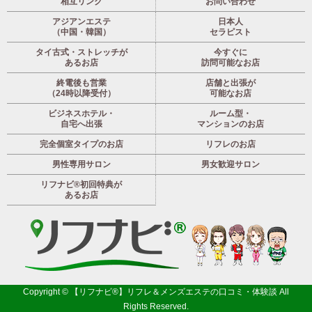
相互リンク
お問い合わせ
アジアンエステ
日本人
（中国・韓国）
セラピスト
タイ古式・ストレッチが
今すぐに
あるお店
訪問可能なお店
終電後も営業
店舗と出張が
（24時以降受付）
可能なお店
ビジネスホテル・
ルーム型・
自宅へ出張
マンションのお店
完全個室タイプのお店
リフレのお店
男性専用サロン
男女歓迎サロン
リフナビ®初回特典が
あるお店
Copyright ©
【リフナビ®】リフレ＆メンズエステの口コミ・体験談
All
Rights Reserved.