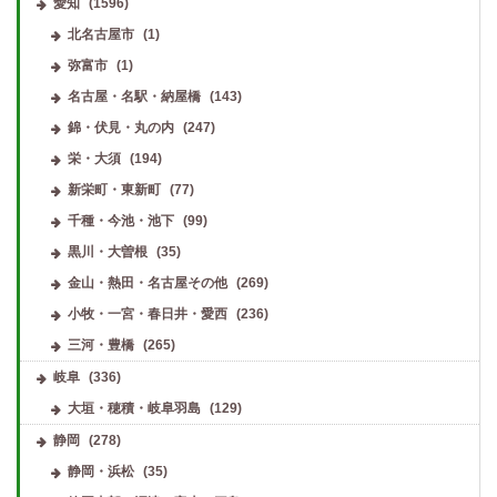
愛知
(1596)
北名古屋市
(1)
弥富市
(1)
名古屋・名駅・納屋橋
(143)
錦・伏見・丸の内
(247)
栄・大須
(194)
新栄町・東新町
(77)
千種・今池・池下
(99)
黒川・大曽根
(35)
金山・熱田・名古屋その他
(269)
小牧・一宮・春日井・愛西
(236)
三河・豊橋
(265)
岐阜
(336)
大垣・穂積・岐阜羽島
(129)
静岡
(278)
静岡・浜松
(35)