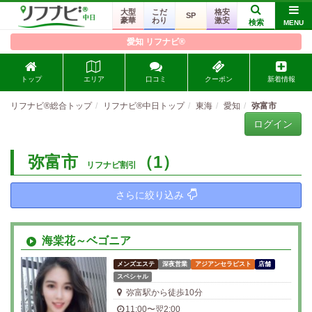
大型
こだ
格安
SP
豪華
わり
激安
検索
MENU
愛知 リフナビ®
トップ
エリア
口コミ
クーポン
新着情報
リフナビ®総合トップ
リフナビ®中日トップ
東海
愛知
弥富市
ログイン
弥富市
（1）
リフナビ割引
さらに絞り込み
海棠花～ベゴニア
メンズエステ
深夜営業
アジアンセラピスト
店舗
スペシャル
弥富駅から徒歩10分
11:00〜翌2:00