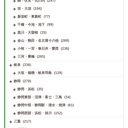
錦・伏見・丸の内
(247)
栄・大須
(194)
新栄町・東新町
(77)
千種・今池・池下
(99)
黒川・大曽根
(35)
金山・熱田・名古屋その他
(269)
小牧・一宮・春日井・愛西
(236)
三河・豊橋
(265)
岐阜
(336)
大垣・穂積・岐阜羽島
(129)
静岡
(278)
静岡・浜松
(35)
静岡東部・沼津・富士・三島
(34)
静岡中部・静岡駅・清水・焼津
(61)
静岡西部・浜松・掛川
(152)
三重
(217)