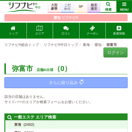
大型
こだ
格安
SP
豪華
わり
激安
検索
MENU
愛知 リフナビ®
トップ
エリア
口コミ
クーポン
新着情報
リフナビ®総合トップ
リフナビ®中日トップ
東海
愛知
弥富市
ログイン
弥富市
（0）
店舗&出張
さらに絞り込み
該当の店舗はありません。
サイドバーのエリアか検索フォームをお使いください。
一般エステ エリア検索
東海
(2402)