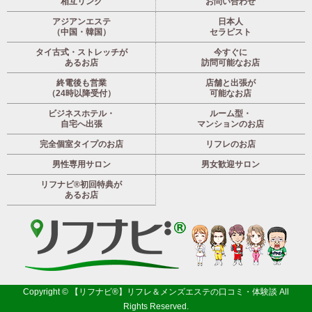
相互リンク
お問い合わせ
アジアンエステ
日本人
（中国・韓国）
セラピスト
タイ古式・ストレッチが
今すぐに
あるお店
訪問可能なお店
終電後も営業
店舗と出張が
（24時以降受付）
可能なお店
ビジネスホテル・
ルーム型・
自宅へ出張
マンションのお店
完全個室タイプのお店
リフレのお店
男性専用サロン
男女歓迎サロン
リフナビ®初回特典が
あるお店
Copyright ©
【リフナビ®】リフレ＆メンズエステの口コミ・体験談
All
Rights Reserved.