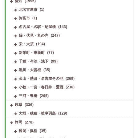
愛知
(1596)
北名古屋市
(1)
弥富市
(1)
名古屋・名駅・納屋橋
(143)
錦・伏見・丸の内
(247)
栄・大須
(194)
新栄町・東新町
(77)
千種・今池・池下
(99)
黒川・大曽根
(35)
金山・熱田・名古屋その他
(269)
小牧・一宮・春日井・愛西
(236)
三河・豊橋
(265)
岐阜
(336)
大垣・穂積・岐阜羽島
(129)
静岡
(278)
静岡・浜松
(35)