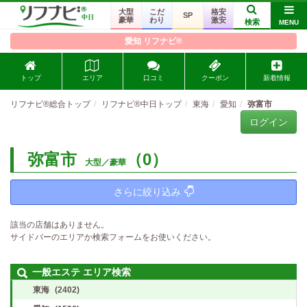
大型
こだ
格安
SP
豪華
わり
激安
検索
MENU
愛知 リフナビ®
トップ
エリア
口コミ
クーポン
新着情報
リフナビ®総合トップ
リフナビ®中日トップ
東海
愛知
弥富市
ログイン
弥富市
（0）
大型／豪華
さらに絞り込み
該当の店舗はありません。
サイドバーのエリアか検索フォームをお使いください。
一般エステ エリア検索
東海
(2402)