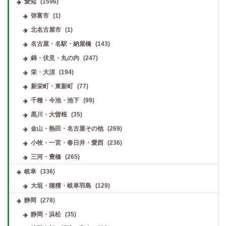
愛知
(1596)
弥富市
(1)
北名古屋市
(1)
名古屋・名駅・納屋橋
(143)
錦・伏見・丸の内
(247)
栄・大須
(194)
新栄町・東新町
(77)
千種・今池・池下
(99)
黒川・大曽根
(35)
金山・熱田・名古屋その他
(269)
小牧・一宮・春日井・愛西
(236)
三河・豊橋
(265)
岐阜
(336)
大垣・穂積・岐阜羽島
(129)
静岡
(278)
静岡・浜松
(35)