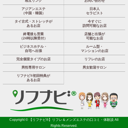
相互リンク
お問い合わせ
アジアンエステ
日本人
（中国・韓国）
セラピスト
タイ古式・ストレッチが
今すぐに
あるお店
訪問可能なお店
終電後も営業
店舗と出張が
（24時以降受付）
可能なお店
ビジネスホテル・
ルーム型・
自宅へ出張
マンションのお店
完全個室タイプのお店
リフレのお店
男性専用サロン
男女歓迎サロン
リフナビ®初回特典が
あるお店
Copyright ©
【リフナビ®】リフレ＆メンズエステの口コミ・体験談
All
Rights Reserved.