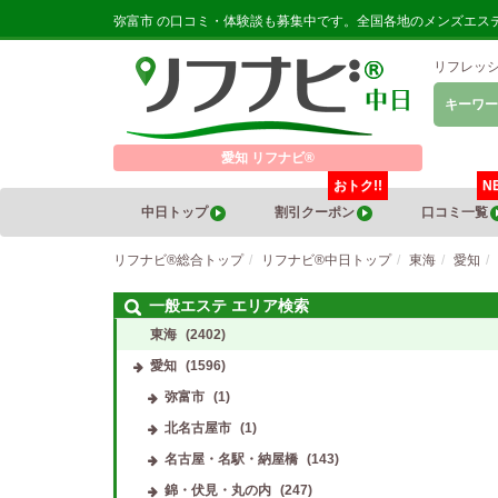
弥富市 の口コミ・体験談も募集中です。全国各地のメンズエス
リフレッ
キーワー
愛知 リフナビ®
おトク!!
N
中日トップ
割引クーポン
口コミ一覧
リフナビ®総合トップ
リフナビ®中日トップ
東海
愛知
一般エステ エリア検索
東海
(2402)
愛知
(1596)
弥富市
(1)
北名古屋市
(1)
名古屋・名駅・納屋橋
(143)
錦・伏見・丸の内
(247)