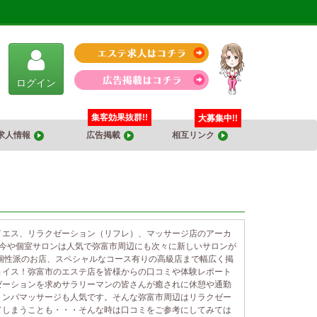
ログイン
集客効果抜群!!
大募集中!!
求人情報
広告掲載
相互リンク
イエス、リラクゼーション（リフレ）、マッサージ店のアーカ
、今や個室サロンは人気で弥富市周辺にも次々に新しいサロンが
個性派のお店、スペシャルなコース有りの高級店まで幅広く掲
ョイス！弥富市のエステ店を皆様からの口コミや体験レポート
ゼーションを求めサラリーマンの皆さんが癒されに休憩や通勤
リンパマッサージも人気です。そんな弥富市周辺はリラクゼー
てしまうことも・・・そんな時は口コミをご参考にしてみては