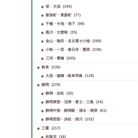
栄・大須
(194)
新栄町・東新町
(77)
千種・今池・池下
(99)
黒川・大曽根
(35)
金山・熱田・名古屋その他
(269)
小牧・一宮・春日井・愛西
(236)
三河・豊橋
(265)
岐阜
(336)
大垣・穂積・岐阜羽島
(129)
静岡
(278)
静岡・浜松
(35)
静岡東部・沼津・富士・三島
(34)
静岡中部・静岡駅・清水・焼津
(61)
静岡西部・浜松・掛川
(152)
三重
(217)
松阪市
(16)