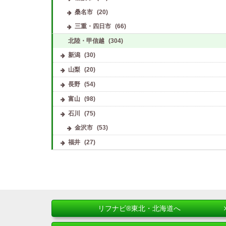
桑名市
(20)
三重・四日市
(66)
北陸・甲信越
(304)
新潟
(30)
山梨
(20)
長野
(54)
富山
(98)
石川
(75)
金沢市
(53)
福井
(27)
リフナビ®東北・北海道へ