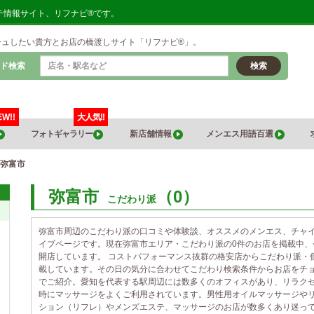
テ情報サイト、リフナビ®です。
シュしたい貴方とお店の橋渡しサイト「リフナビ®」。
ド検索
検索
EW!!
大人気!!
フォトギャラリー
新店舗情報
メンエス用語百選
弥富市
弥富市
（0）
こだわり派
弥富市周辺のこだわり派の口コミや体験談、オススメのメンエス、チャ
イブページです。現在弥富市エリア・こだわり派の0件のお店を掲載中
開店しています。 コストパフォーマンス抜群の格安店からこだわり派・
載しています。その日の気分に合わせてこだわり検索条件からお店をチ
でご紹介。愛知を代表する駅周辺には数多くのオフィスがあり、リラク
時にマッサージをよくご利用されています。男性用オイルマッサージや
ション（リフレ）やメンズエステ、マッサージのお店が数多くあり迷っ