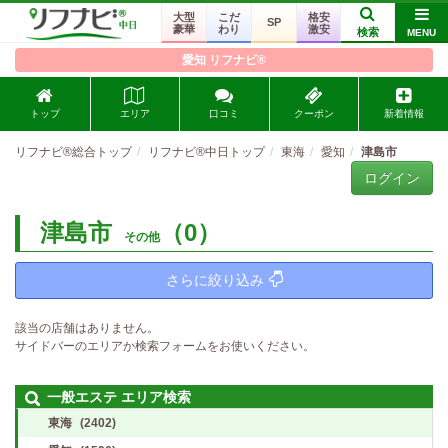
大型
こだ
格安
SP
豪華
わり
激安
検索
MENU
愛知 リフナビ®
トップ
エリア
口コミ
クーポン
新着情報
リフナビ®総合トップ
リフナビ®中日トップ
東海
愛知
津島市
ログイン
津島市
（0）
その他
さらに絞り込み
該当の店舗はありません。
サイドバーのエリアか検索フォームをお使いください。
一般エステ エリア検索
東海
(2402)