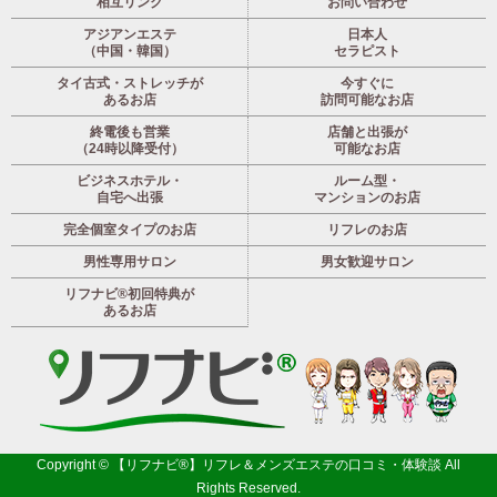
相互リンク
お問い合わせ
アジアンエステ
日本人
（中国・韓国）
セラピスト
タイ古式・ストレッチが
今すぐに
あるお店
訪問可能なお店
終電後も営業
店舗と出張が
（24時以降受付）
可能なお店
ビジネスホテル・
ルーム型・
自宅へ出張
マンションのお店
完全個室タイプのお店
リフレのお店
男性専用サロン
男女歓迎サロン
リフナビ®初回特典が
あるお店
Copyright ©
【リフナビ®】リフレ＆メンズエステの口コミ・体験談
All
Rights Reserved.