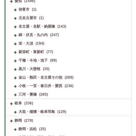
愛知
(1596)
弥富市
(1)
北名古屋市
(1)
名古屋・名駅・納屋橋
(143)
錦・伏見・丸の内
(247)
栄・大須
(194)
新栄町・東新町
(77)
千種・今池・池下
(99)
黒川・大曽根
(35)
金山・熱田・名古屋その他
(269)
小牧・一宮・春日井・愛西
(236)
三河・豊橋
(265)
岐阜
(336)
大垣・穂積・岐阜羽島
(129)
静岡
(278)
静岡・浜松
(35)