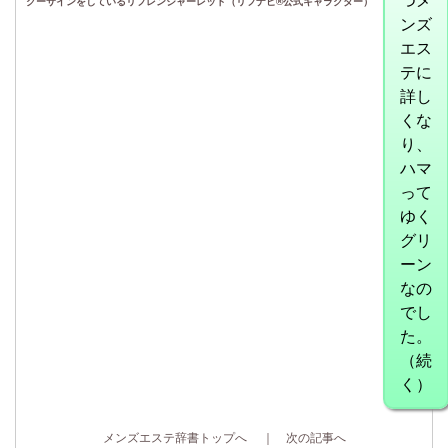
つメ
グーサインをしているリフレンジャーレッド（リフナビ®公式キャラクター）
ンズ
エス
テに
詳し
くな
り、
ハマ
って
ゆく
グリ
ーン
なの
でし
た。
（続
く）
メンズエステ辞書トップへ
｜
次の記事へ