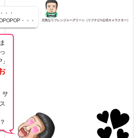
・・・
OPOPOP・・・
元気なリフレンジャーグリーン（リフナビ®公式キャラクター）
ま
っ
P」
お
」
サ
ス
？