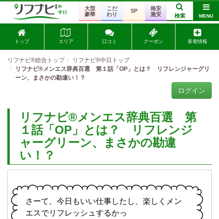
大型
こだ
格安
SP
豪華
わり
激安
検索
MENU
トップ
エリア
口コミ
クーポン
新着情報
リフナビ®総合トップ
リフナビ®中日トップ
リフナビ®メンエス辞典百選 第１話「OP」とは？ リフレンジャーグリ
ーン、まさかの勘違い！？
ログイン
リフナビ®メンエス辞典百選 第
１話「OP」とは？ リフレンジ
ャーグリーン、まさかの勘違
い！？
さーて、今日もいい仕事したし、楽しくメン
エスでリフレッシュするかっ