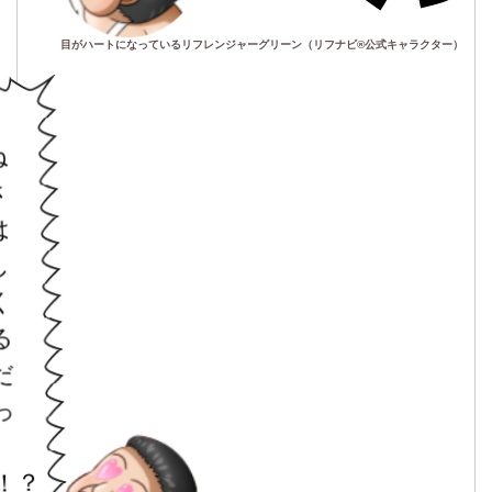
目がハートになっているリフレンジャーグリーン（リフナビ®公式キャラクター）
、
ね
さ
は
し
く
る
だ
っ
！？