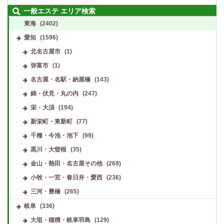
一般エステ エリア検索
東海
(2402)
愛知
(1596)
北名古屋市
(1)
弥富市
(1)
名古屋・名駅・納屋橋
(143)
錦・伏見・丸の内
(247)
栄・大須
(194)
新栄町・東新町
(77)
千種・今池・池下
(99)
黒川・大曽根
(35)
金山・熱田・名古屋その他
(269)
小牧・一宮・春日井・愛西
(236)
三河・豊橋
(265)
岐阜
(336)
大垣・穂積・岐阜羽島
(129)