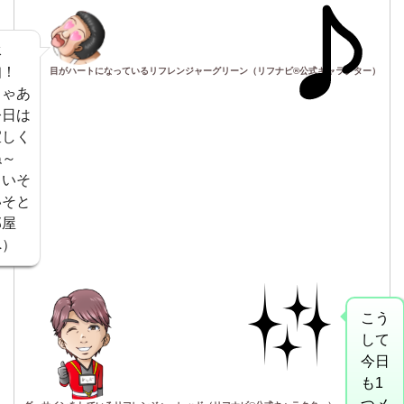
承
知！
目がハートになっているリフレンジャーグリーン（リフナビ®公式キャラクター）
じゃあ
今日は
宜しく
ね～
（いそ
いそと
部屋
へ）
こう
して
今日
も1