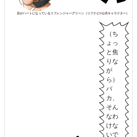
目がハートになっているリフレンジャーグリーン（リフナビ®公式キャラクター）
（ち
ょっ
と焦
りな
が
ら）
バ
カ、
そん
なわ
けな
いで