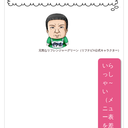
元気なリフレンジャーグリーン（リフナビ®公式キャラクター）
いら
っし
ゃ～
い
（メ
ニュ
ー表
を差