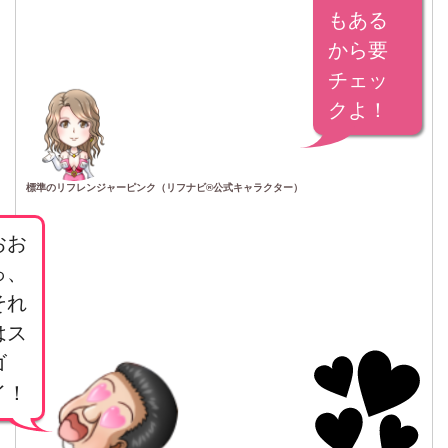
もある
から要
チェッ
クよ！
標準のリフレンジャーピンク（リフナビ®公式キャラクター）
おお
っ、
それ
はス
ゴ
イ！