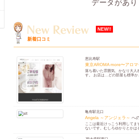
データがあり
[2026年06月23日]
落ち着いた照明と清潔感のある空間で、ゆったりとお寛ぎいただけます
もちぷるん
(三軒茶屋駅南口)
メンズエステ
深夜営業
アジアンセラピスト
ルーム
スペシャル
大型／豪華
NEW!!
[2026年06月19日]
新着口コミ
素敵なセラピストとの素敵な出会い… 魅惑のセラピストと洗練されたマッサ
夏の花
(新小岩駅南口)
メンズエステ
深夜営業
アジアンセラピスト
ルーム
大型／豪華
恵比寿駅
[2026年06月16日]
東京AROMA more〜ア
隠れ家的な雰囲気のお店、しっぽりと上品で綺麗な女性と素晴らしい癒
落ち着いた雰囲気、かなり大人
...
す。 お店は…どの部屋も標準か
いちご
(上尾駅)
メンズエステ
24時間営業
アジアンセラピスト
店舗
スペシャル
[2026年06月11日]
お客様に対して全力で最善の対応をしようとしてます。 。ぜひ、会って
亀有駅北口
Angela ～アンジェラ～
へ
ここは最近けっこう利用してま
ないです。むしろゆかりとかは