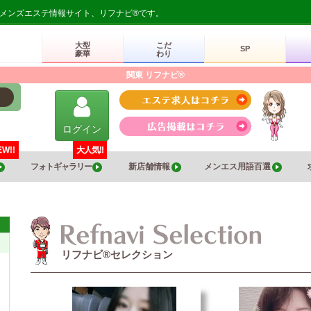
のメンズエステ情報サイト、リフナビ®です。
大型
こだ
SP
豪華
わり
関東 リフナビ®
ログイン
EW!!
大人気!!
フォトギャラリー
新店舗情報
メンエス用語百選
リフナビ®セレクション