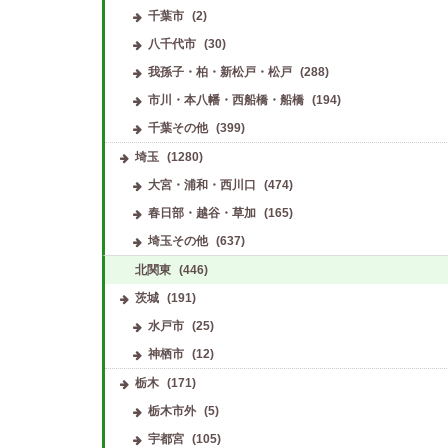
千葉市
(2)
八千代市
(30)
我孫子・柏・新松戸・松戸
(288)
市川・本八幡・西船橋・船橋
(194)
千葉その他
(399)
埼玉
(1280)
大宮・浦和・西川口
(474)
春日部・越谷・草加
(165)
埼玉その他
(637)
北関東
(446)
茨城
(191)
水戸市
(25)
神栖市
(12)
栃木
(171)
栃木市外
(5)
宇都宮
(105)