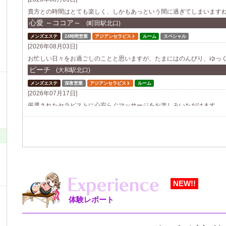
貴方との時間はとても楽しく、しかもあっという間に過ぎてしまいますね。
心愛 ～ココア～
(町田駅北口)
メンズエステ
24時間営業
アジアンセラピスト
ルーム
スペシャル
[2026年08月03日]
お忙しい日々をお過ごしのことと思いますが、たまにはのんびり、ゆっくり
ピーチ
(大和駅北口)
メンズエステ
深夜営業
アジアンセラピスト
ルーム
[2026年07月17日]
厳選されたセラピストに心安らぐマッサージをお楽しみいただけます。
横浜アロマスプリーム
(横浜発)
メンズエステ
深夜営業
アジアンセラピスト
出張
スペシャル
大型／豪華
[2026年07月16日]
横浜のホテルやご自宅に、綺麗なお姉さんがお伺いする高級出張マッサー
横浜まどろみ
(横浜駅東口)
男女OK
日本人セラピスト
ルーム
スペシャル
大型／豪華
NEW!!
[2026年07月16日]
体験レポート
まどろみながらロミロミを受けて頂きたいという思いから、まどろみという
チハル
(足利市駅南口)
メンズエステ
深夜営業
アジアンセラピスト
ルーム
スペシャル