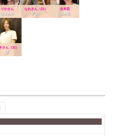
りかさん
なおさん（21）
水木花
ひまわり
プリン
水木花
きさん（31）
匠
報