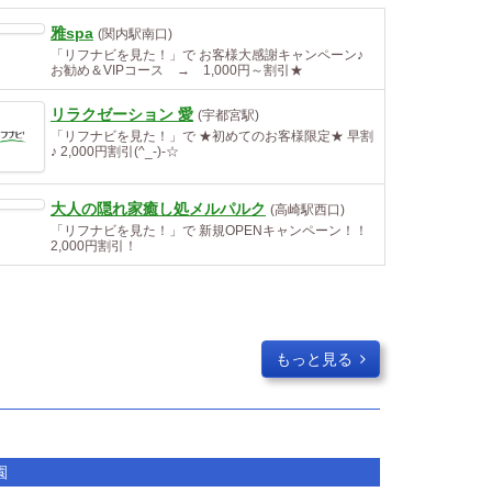
雅spa
(関内駅南口)
「リフナビを見た！」で お客様大感謝キャンペーン♪
お勧め＆VIPコース → 1,000円～割引★
リラクゼーション 愛
(宇都宮駅)
「リフナビを見た！」で ★初めてのお客様限定★ 早割
♪ 2,000円割引(^_-)-☆
大人の隠れ家癒し処メルパルク
(高崎駅西口)
「リフナビを見た！」で 新規OPENキャンペーン！！
2,000円割引！
もっと見る
園