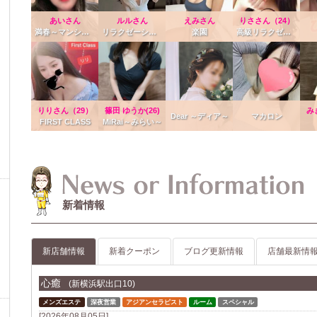
あいさん
ルルさん
えみさん
りささん（24）
満春～マンシュン～
リラクゼーション 愛
楽園
高級リラクゼーションDear 横浜関内
りりさん（29）
篠田 ゆうか(26)
み
Dear ～ディア～
マカロン
FIRST CLASS
MiRai～みらい～
新着情報
新店舗情報
新着クーポン
ブログ更新情報
店舗最新情
心癒
(新横浜駅出口10)
メンズエステ
深夜営業
アジアンセラピスト
ルーム
スペシャル
[2026年08月05日]