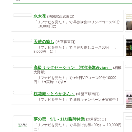
水木花
(池袋駅西武東口)
「リフナビを見た！」で 早割★集中リンパコース90分
→ 10,000円に！
天使の癒し
(大宮駅東口)
「リフナビを見た！」で 早割り癒しコース60分 →
8,000円 に！
高級リラクゼーション 泡泡洗体Vivian
(相模
大野駅)
「リフナビを見た！」で ♠️全日VIPコース90分10000
円！！♥️実施中です♥️
桃花庵～とうかあん～
(常盤平駅南口)
「リフナビを見た！」で 新規キャンペーン★実施中！
夢の恋 9/1～11/1臨時休業
(大和駅北口)
「リフナビを見た！」で 早割でお得♪ 90分 → 10,000円
に！