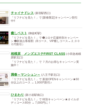
チャイナドレス
(新宿駅西口)
「リフナビを見た！」で [新春限定]キャンペーン割引
中!!
癒しベスト
(御徒町駅)
「リフナビを見た！」で ➊コロナ応援特別キャンペー
ン ➋新規お客様割（Bコース、VIP癒しコース→２,００
０円割引）
相模原 メンズエステFIRST CLASS
(小田急相模
原駅北口)
「リフナビを見た！」で ７月のお得なキャンペーン実
施中！
満春～マンシュン～
(八王子駅北口)
「リフナビを見た！」で 新規OPENキャンペーン★60
分以上のコース → 1,000円割引♪
ひまわり
(新小岩駅南口)
「リフナビを見た！」で 特別キャンペーン★オイルボ
ディコース60分 → 7,000円に！