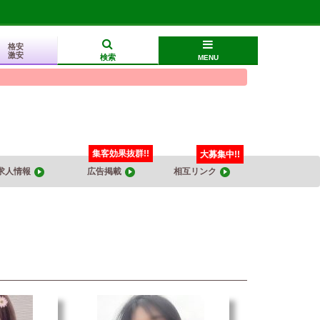
格安
激安
検索
MENU
集客効果抜群!!
大募集中!!
求人情報
広告掲載
相互リンク