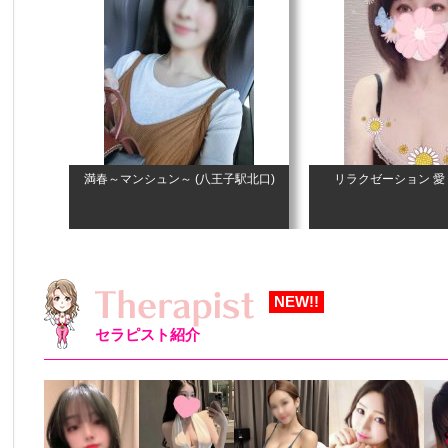
満春～マンシュン～
(八王子駅北口)
リラクゼーション 愛
NEW!!
セラピスト紹介