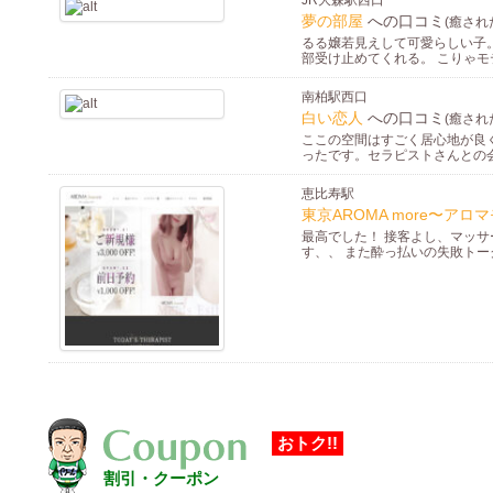
JR大森駅西口
夢の部屋
への口コミ
(癒され
るる嬢若見えして可愛らしい子
部受け止めてくれる。 こりゃモ
南柏駅西口
白い恋人
への口コミ
(癒され
ここの空間はすごく居心地が良
ったです。セラピストさんとの
恵比寿駅
東京AROMA more〜ア
最高でした！ 接客よし、マッサ
す、、 また酔っ払いの失敗トー
おトク!!
割引・クーポン