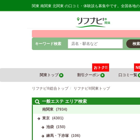
関東 南関東 北関東 の口コミ・体験談も募集中です。全国各地
キーワード検索
検索
おトク!!
N
関東トップ
割引クーポン
口コミ一覧
リフナビ®総合トップ
リフナビ®関東トップ
一般エステ エリア検索
南関東
(7934)
東京
(4301)
池袋
(150)
練馬・下赤塚
(106)