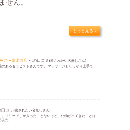
ません。
。
もっと見る
ージ！！！ アロマオイルにもこだわりをもち、匂 ...
ロマモア〜恵比寿店
への口コミ
(癒されたい名無しさん)
しの一時を過ごしませんか？どの子も、個性があり可愛いので
感のあるセラピストさんです。 マッサージもしっかり上手で
…
楽しんでください！
の口コミ
(癒されたい名無しさん)
す。フリーでしか入ったことないけど、化物が出てきたことは
るあた…