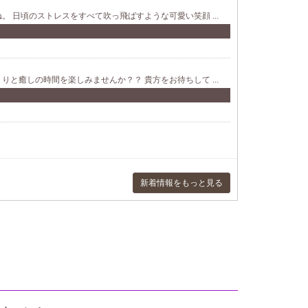
 日頃のストレスをすべて吹っ飛ばすような可愛い笑顔 ...
と癒しの時間を楽しみませんか？？ 貴方をお待ちして ...
新着情報をもっと見る
ジ/デリバリーメンズエステです。
店名にさせて頂きました。 起きているのか寝ているの ...