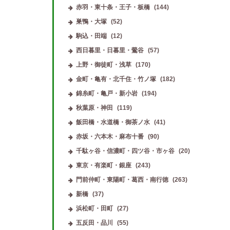
赤羽・東十条・王子・板橋
(144)
巣鴨・大塚
(52)
駒込・田端
(12)
西日暮里・日暮里・鶯谷
(57)
上野・御徒町・浅草
(170)
金町・亀有・北千住・竹ノ塚
(182)
錦糸町・亀戸・新小岩
(194)
秋葉原・神田
(119)
飯田橋・水道橋・御茶ノ水
(41)
赤坂・六本木・麻布十番
(90)
千駄ヶ谷・信濃町・四ツ谷・市ヶ谷
(20)
東京・有楽町・銀座
(243)
門前仲町・東陽町・葛西・南行徳
(263)
新橋
(37)
浜松町・田町
(27)
五反田・品川
(55)