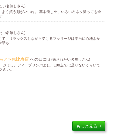
たい名無しさん)
。よく笑う顔がいいね。 基本優しめ。いろいろネタ降っても全
テ…
たい名無しさん)
くて、リラックスしながら受けるマッサージは本当に心地よか
会話も…
ロマモア〜恵比寿店
への口コミ
(癒されたい名無しさん)
ージよし、ディープリンパよし、100点では足りないくらいで
クきい…
もっと見る