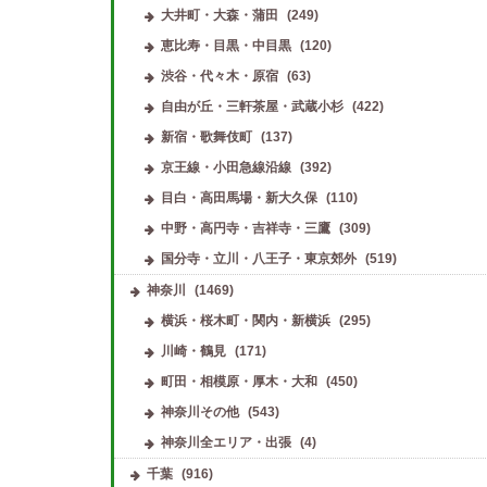
大井町・大森・蒲田
(249)
恵比寿・目黒・中目黒
(120)
渋谷・代々木・原宿
(63)
自由が丘・三軒茶屋・武蔵小杉
(422)
新宿・歌舞伎町
(137)
京王線・小田急線沿線
(392)
目白・高田馬場・新大久保
(110)
中野・高円寺・吉祥寺・三鷹
(309)
国分寺・立川・八王子・東京郊外
(519)
神奈川
(1469)
横浜・桜木町・関内・新横浜
(295)
川崎・鶴見
(171)
町田・相模原・厚木・大和
(450)
神奈川その他
(543)
神奈川全エリア・出張
(4)
千葉
(916)