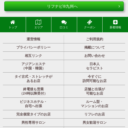
リフナビ®九州へ
トップ
エリア
口コミ
クーポン
新着情報
運営情報
ご利用規約
プライバシーポリシー
掲載について
相互リンク
お問い合わせ
アジアンエステ
日本人
（中国・韓国）
セラピスト
タイ古式・ストレッチが
今すぐに
あるお店
訪問可能なお店
終電後も営業
店舗と出張が
（24時以降受付）
可能なお店
ビジネスホテル・
ルーム型・
自宅へ出張
マンションのお店
完全個室タイプのお店
リフレのお店
男性専用サロン
男女歓迎サロン