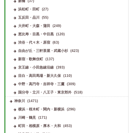
新橋
(37)
浜松町・田町
(27)
五反田・品川
(55)
大井町・大森・蒲田
(249)
恵比寿・目黒・中目黒
(120)
渋谷・代々木・原宿
(63)
自由が丘・三軒茶屋・武蔵小杉
(423)
新宿・歌舞伎町
(137)
京王線・小田急線沿線
(393)
目白・高田馬場・新大久保
(110)
中野・高円寺・吉祥寺・三鷹
(309)
国分寺・立川・八王子・東京郊外
(518)
神奈川
(1471)
横浜・桜木町・関内・新横浜
(296)
川崎・鶴見
(171)
町田・相模原・厚木・大和
(453)