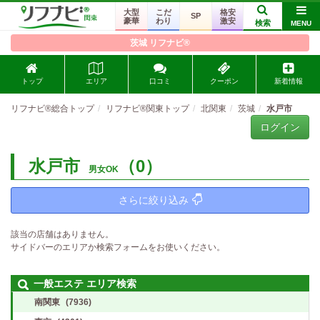
大型
こだ
格安
SP
豪華
わり
激安
検索
MENU
茨城 リフナビ®
トップ
エリア
口コミ
クーポン
新着情報
リフナビ®総合トップ
リフナビ®関東トップ
北関東
茨城
水戸市
ログイン
水戸市
（0）
男女OK
さらに絞り込み
該当の店舗はありません。
サイドバーのエリアか検索フォームをお使いください。
一般エステ エリア検索
南関東
(7936)