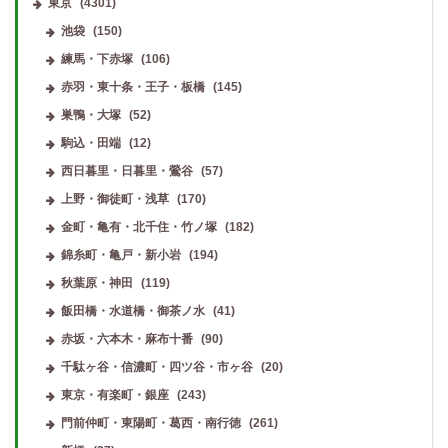
東京
(4301)
池袋
(150)
練馬・下赤塚
(106)
赤羽・東十条・王子・板橋
(145)
巣鴨・大塚
(52)
駒込・田端
(12)
西日暮里・日暮里・鶯谷
(57)
上野・御徒町・浅草
(170)
金町・亀有・北千住・竹ノ塚
(182)
錦糸町・亀戸・新小岩
(194)
秋葉原・神田
(119)
飯田橋・水道橋・御茶ノ水
(41)
赤坂・六本木・麻布十番
(90)
千駄ヶ谷・信濃町・四ツ谷・市ヶ谷
(20)
東京・有楽町・銀座
(243)
門前仲町・東陽町・葛西・南行徳
(261)