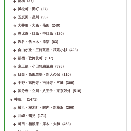
新橋
(37)
浜松町・田町
(27)
五反田・品川
(55)
大井町・大森・蒲田
(249)
恵比寿・目黒・中目黒
(120)
渋谷・代々木・原宿
(63)
自由が丘・三軒茶屋・武蔵小杉
(423)
新宿・歌舞伎町
(137)
京王線・小田急線沿線
(393)
目白・高田馬場・新大久保
(110)
中野・高円寺・吉祥寺・三鷹
(309)
国分寺・立川・八王子・東京郊外
(518)
神奈川
(1471)
横浜・桜木町・関内・新横浜
(296)
川崎・鶴見
(171)
町田・相模原・厚木・大和
(453)