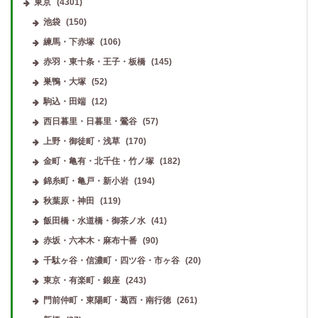
東京
(4301)
池袋
(150)
練馬・下赤塚
(106)
赤羽・東十条・王子・板橋
(145)
巣鴨・大塚
(52)
駒込・田端
(12)
西日暮里・日暮里・鶯谷
(57)
上野・御徒町・浅草
(170)
金町・亀有・北千住・竹ノ塚
(182)
錦糸町・亀戸・新小岩
(194)
秋葉原・神田
(119)
飯田橋・水道橋・御茶ノ水
(41)
赤坂・六本木・麻布十番
(90)
千駄ヶ谷・信濃町・四ツ谷・市ヶ谷
(20)
東京・有楽町・銀座
(243)
門前仲町・東陽町・葛西・南行徳
(261)