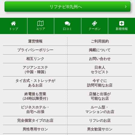
リフナビ®九州へ
トップ
エリア
口コミ
クーポン
新着情報
運営情報
ご利用規約
プライバシーポリシー
掲載について
相互リンク
お問い合わせ
アジアンエステ
日本人
（中国・韓国）
セラピスト
タイ古式・ストレッチが
今すぐに
あるお店
訪問可能なお店
終電後も営業
店舗と出張が
（24時以降受付）
可能なお店
ビジネスホテル・
ルーム型・
自宅へ出張
マンションのお店
完全個室タイプのお店
リフレのお店
男性専用サロン
男女歓迎サロン