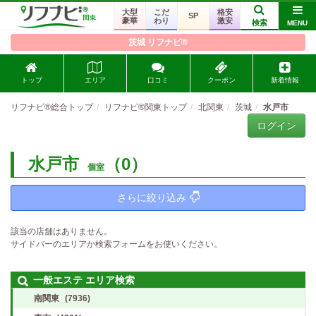
大型
こだ
格安
SP
豪華
わり
激安
検索
MENU
茨城 リフナビ®
トップ
エリア
口コミ
クーポン
新着情報
リフナビ®総合トップ
リフナビ®関東トップ
北関東
茨城
水戸市
ログイン
水戸市
（0）
個室
さらに絞り込み
該当の店舗はありません。
サイドバーのエリアか検索フォームをお使いください。
一般エステ エリア検索
南関東
(7936)