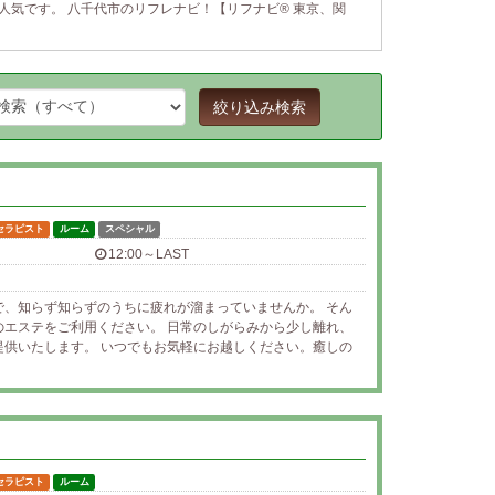
人気です。 八千代市のリフレナビ！【リフナビ® 東京、関
絞り込み検索
セラピスト
ルーム
スペシャル
12:00～LAST
で、知らず知らずのうちに疲れが溜まっていませんか。 そん
のエステをご利用ください。 日常のしがらみから少し離れ、
提供いたします。 いつでもお気軽にお越しください。癒しの
セラピスト
ルーム