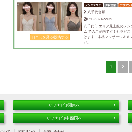
メンズエステ
深夜営業
アジアン
八千代台駅
050-6874-5939
八千代市 エリア最上級のメン
ム でのご案内です！セラピ
けます！本格マッサージ＆メ
口コミを見る/投稿する
い。
1
2
リフナビ®関東へ
リフナビ®中四国へ
ついて
相互リンク
お問い合わせ