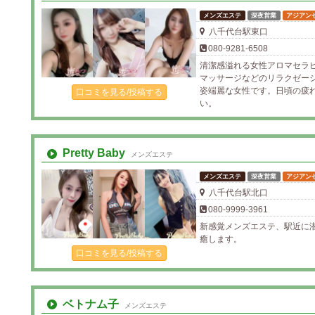
メンズエステ
深夜営業
アジアン
八千代台駅東口
080-9281-6508
清潔感溢れる女性アロマセラ
マッサージなどのリラクゼー
姿端麗な女性です。日頃の疲
口コミを見る/投稿する
い。
Pretty Baby
メンズエステ
メンズエステ
深夜営業
アジアン
八千代台駅北口
080-9999-3961
新感覚メンズエステ、駅近に
癒します。
口コミを見る/投稿する
ベトナム子
メンズエステ