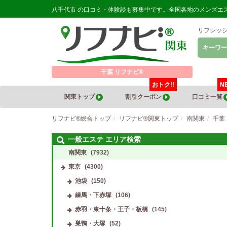
八千代市 の口コミ・体験談も募集中です。全国各地のメンズエ
リフレッ
キーワー
千葉 リフナビ®
おトク!!
N
関東トップ
割引クーポン
口コミ一覧
リフナビ®総合トップ
リフナビ®関東トップ
南関東
千葉
一般エステ エリア検索
南関東
(7932)
東京
(4300)
池袋
(150)
練馬・下赤塚
(106)
赤羽・東十条・王子・板橋
(145)
巣鴨・大塚
(52)