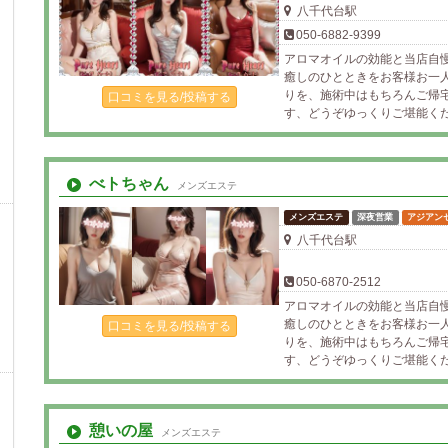
八千代台駅
050-6882-9399
アロマオイルの効能と当店自
癒しのひとときをお客様お一
りを、施術中はもちろんご帰
口コミを見る/投稿する
す、どうぞゆっくりご堪能く
べトちゃん
メンズエステ
メンズエステ
深夜営業
アジアン
八千代台駅
050-6870-2512
アロマオイルの効能と当店自
癒しのひとときをお客様お一
口コミを見る/投稿する
りを、施術中はもちろんご帰
す、どうぞゆっくりご堪能く
憩いの屋
メンズエステ