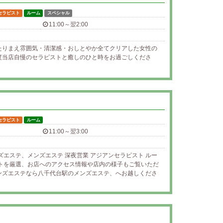
セラピスト
ルーム
スペシャル
11:00～翌2:00
たりまえ雰囲気・清潔感・おしとやか全てクリアした女性の
度当店自慢のセラピストと癒しのひと時をお過ごしくださ
セラピスト
ルーム
11:00～翌3:00
ズエステ、メンズエステ 深夜営業 アジアンセラピスト ルー
ストを厳選、お店へのアクセス情報や店内の様子もご覧いただ
ンズエステなら八千代台駅のメンズエステ、へお越しくださ