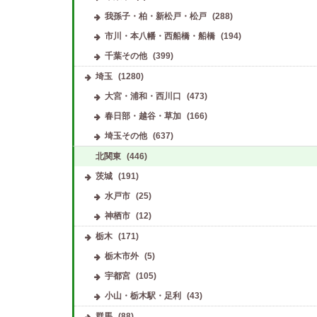
我孫子・柏・新松戸・松戸
(288)
市川・本八幡・西船橋・船橋
(194)
千葉その他
(399)
埼玉
(1280)
大宮・浦和・西川口
(473)
春日部・越谷・草加
(166)
埼玉その他
(637)
北関東
(446)
茨城
(191)
水戸市
(25)
神栖市
(12)
栃木
(171)
栃木市外
(5)
宇都宮
(105)
小山・栃木駅・足利
(43)
群馬
(88)