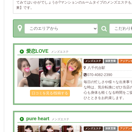
てみてはいかがでしょうか?マンションのルームタイプのメンズエステも
東】です。
愛恋LOVE
メンズエステ
メンズエステ
深夜営業
アジアン
八千代台駅
070-4082-2390
毎日の忙しさや様々な出来事
な時は、気分転換にぜひ当店
心も身体も軽くなる時間をご
口コミを見る/投稿する
ひとときをお約束します。
pure heart
メンズエステ
メンズエステ
深夜営業
アジアン