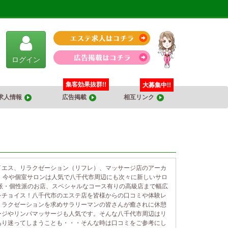
ログイン
集客効果抜群!!
大募集中!!
求人情報
広告掲載
相互リンク
イエス、リラクゼーション（リフレ）、マッサージ店のアーカ
、今や個室サロンは人気で八千代市周辺にも次々に新しいサロ
派・個性派のお店、スペシャルなコース有りの高級店まで幅広
をチョイス！八千代市のエステ店を皆様からの口コミや体験レ
リラクゼーションを求めサラリーマンの皆さんが癒されに休憩
ージやリンパマッサージも人気です。そんな八千代市周辺はリ
あり迷ってしまうことも・・・そんな時は口コミをご参考にし