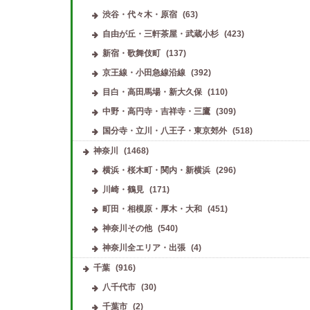
渋谷・代々木・原宿
(63)
自由が丘・三軒茶屋・武蔵小杉
(423)
新宿・歌舞伎町
(137)
京王線・小田急線沿線
(392)
目白・高田馬場・新大久保
(110)
中野・高円寺・吉祥寺・三鷹
(309)
国分寺・立川・八王子・東京郊外
(518)
神奈川
(1468)
横浜・桜木町・関内・新横浜
(296)
川崎・鶴見
(171)
町田・相模原・厚木・大和
(451)
神奈川その他
(540)
神奈川全エリア・出張
(4)
千葉
(916)
八千代市
(30)
千葉市
(2)