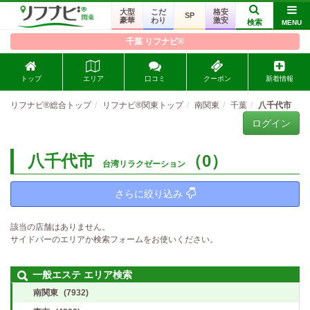
大型
こだ
格安
SP
豪華
わり
激安
検索
MENU
千葉 リフナビ®
トップ
エリア
口コミ
クーポン
新着情報
リフナビ®総合トップ
リフナビ®関東トップ
南関東
千葉
八千代市
ログイン
八千代市
（0）
台湾リラクゼーション
さらに絞り込み
該当の店舗はありません。
サイドバーのエリアか検索フォームをお使いください。
一般エステ エリア検索
南関東
(7932)