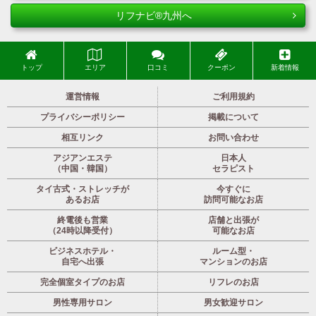
リフナビ®九州へ
トップ
エリア
口コミ
クーポン
新着情報
運営情報
ご利用規約
プライバシーポリシー
掲載について
相互リンク
お問い合わせ
アジアンエステ
日本人
（中国・韓国）
セラピスト
タイ古式・ストレッチが
今すぐに
あるお店
訪問可能なお店
終電後も営業
店舗と出張が
（24時以降受付）
可能なお店
ビジネスホテル・
ルーム型・
自宅へ出張
マンションのお店
完全個室タイプのお店
リフレのお店
男性専用サロン
男女歓迎サロン