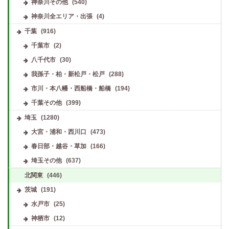
神奈川その他
(540)
神奈川全エリア・出張
(4)
千葉
(916)
千葉市
(2)
八千代市
(30)
我孫子・柏・新松戸・松戸
(288)
市川・本八幡・西船橋・船橋
(194)
千葉その他
(399)
埼玉
(1280)
大宮・浦和・西川口
(473)
春日部・越谷・草加
(166)
埼玉その他
(637)
北関東
(446)
茨城
(191)
水戸市
(25)
神栖市
(12)