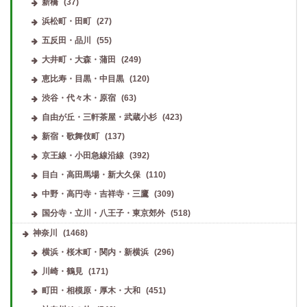
新橋
(37)
浜松町・田町
(27)
五反田・品川
(55)
大井町・大森・蒲田
(249)
恵比寿・目黒・中目黒
(120)
渋谷・代々木・原宿
(63)
自由が丘・三軒茶屋・武蔵小杉
(423)
新宿・歌舞伎町
(137)
京王線・小田急線沿線
(392)
目白・高田馬場・新大久保
(110)
中野・高円寺・吉祥寺・三鷹
(309)
国分寺・立川・八王子・東京郊外
(518)
神奈川
(1468)
横浜・桜木町・関内・新横浜
(296)
川崎・鶴見
(171)
町田・相模原・厚木・大和
(451)