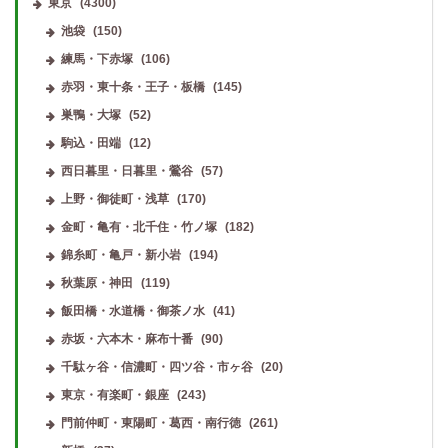
東京
(4300)
池袋
(150)
練馬・下赤塚
(106)
赤羽・東十条・王子・板橋
(145)
巣鴨・大塚
(52)
駒込・田端
(12)
西日暮里・日暮里・鶯谷
(57)
上野・御徒町・浅草
(170)
金町・亀有・北千住・竹ノ塚
(182)
錦糸町・亀戸・新小岩
(194)
秋葉原・神田
(119)
飯田橋・水道橋・御茶ノ水
(41)
赤坂・六本木・麻布十番
(90)
千駄ヶ谷・信濃町・四ツ谷・市ヶ谷
(20)
東京・有楽町・銀座
(243)
門前仲町・東陽町・葛西・南行徳
(261)