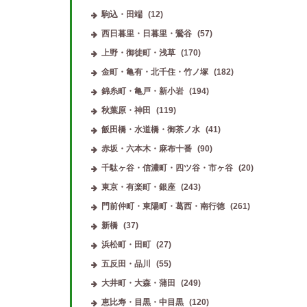
駒込・田端
(12)
西日暮里・日暮里・鶯谷
(57)
上野・御徒町・浅草
(170)
金町・亀有・北千住・竹ノ塚
(182)
錦糸町・亀戸・新小岩
(194)
秋葉原・神田
(119)
飯田橋・水道橋・御茶ノ水
(41)
赤坂・六本木・麻布十番
(90)
千駄ヶ谷・信濃町・四ツ谷・市ヶ谷
(20)
東京・有楽町・銀座
(243)
門前仲町・東陽町・葛西・南行徳
(261)
新橋
(37)
浜松町・田町
(27)
五反田・品川
(55)
大井町・大森・蒲田
(249)
恵比寿・目黒・中目黒
(120)