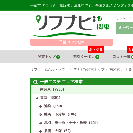
千葉市 の口コミ・体験談も募集中です。全国各地のメンズエス
リフレッ
キーワー
千葉 リフナビ®
おトク!!
N
関東トップ
割引クーポン
口コミ一覧
リフナビ®総合トップ
リフナビ®関東トップ
南関東
千葉
一般エステ エリア検索
南関東
(7936)
東京
(4301)
池袋
(150)
練馬・下赤塚
(106)
赤羽・東十条・王子・板橋
(145)
巣鴨・大塚
(52)