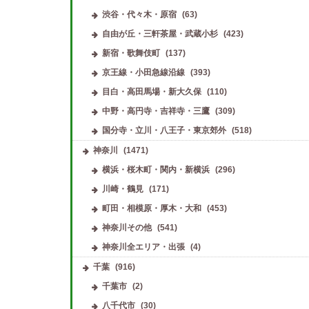
渋谷・代々木・原宿
(63)
自由が丘・三軒茶屋・武蔵小杉
(423)
新宿・歌舞伎町
(137)
京王線・小田急線沿線
(393)
目白・高田馬場・新大久保
(110)
中野・高円寺・吉祥寺・三鷹
(309)
国分寺・立川・八王子・東京郊外
(518)
神奈川
(1471)
横浜・桜木町・関内・新横浜
(296)
川崎・鶴見
(171)
町田・相模原・厚木・大和
(453)
神奈川その他
(541)
神奈川全エリア・出張
(4)
千葉
(916)
千葉市
(2)
八千代市
(30)