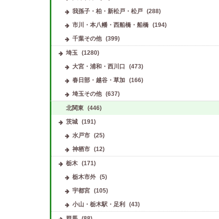
我孫子・柏・新松戸・松戸
(288)
市川・本八幡・西船橋・船橋
(194)
千葉その他
(399)
埼玉
(1280)
大宮・浦和・西川口
(473)
春日部・越谷・草加
(166)
埼玉その他
(637)
北関東
(446)
茨城
(191)
水戸市
(25)
神栖市
(12)
栃木
(171)
栃木市外
(5)
宇都宮
(105)
小山・栃木駅・足利
(43)
群馬
(88)