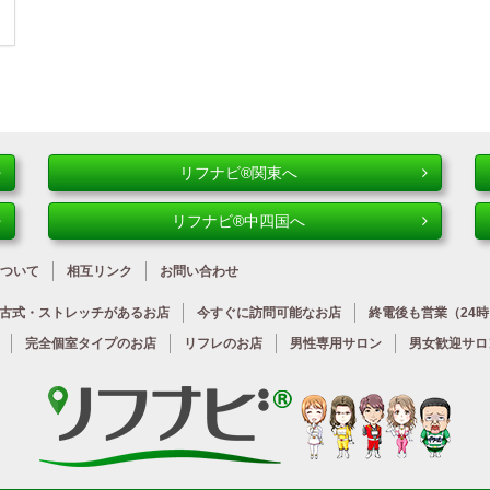
リフナビ®関東へ
リフナビ®中四国へ
ついて
相互リンク
お問い合わせ
古式・ストレッチが
あるお店
今すぐに
訪問可能なお店
終電後も営業
（24
完全個室タイプのお店
リフレのお店
男性専用サロン
男女歓迎サロ