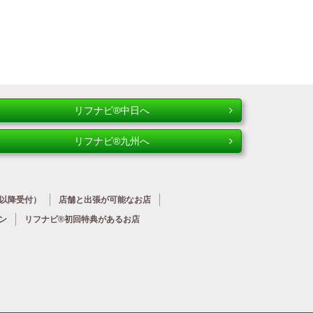
リフナビ®中日へ
リフナビ®九州へ
時以降受付）
店舗と出張が
可能なお店
ン
リフナビ®初回特典が
あるお店