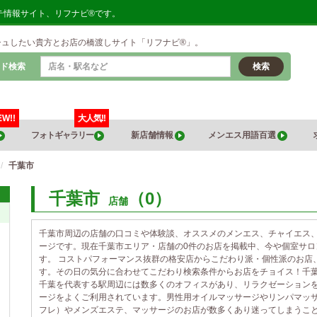
テ情報サイト、リフナビ®です。
シュしたい貴方とお店の橋渡しサイト「リフナビ®」。
ド検索
検索
EW!!
大人気!!
フォトギャラリー
新店舗情報
メンエス用語百選
千葉市
千葉市
（0）
店舗
千葉市周辺の店舗の口コミや体験談、オススメのメンエス、チャイエス
ージです。現在千葉市エリア・店舗の0件のお店を掲載中、今や個室サ
す。 コストパフォーマンス抜群の格安店からこだわり派・個性派のお店
す。その日の気分に合わせてこだわり検索条件からお店をチョイス！千
千葉を代表する駅周辺には数多くのオフィスがあり、リラクゼーション
ージをよくご利用されています。男性用オイルマッサージやリンパマッ
フレ）やメンズエステ、マッサージのお店が数多くあり迷ってしまうこ