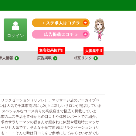
ログイン
集客効果抜群!!
大募集中!!
求人情報
広告掲載
相互リンク
、リラクゼーション（リフレ）、マッサージ店のアーカイブペ
ロンは人気で千葉市周辺にも次々に新しいサロンが開店していま
、スペシャルなコース有りの高級店まで幅広く掲載していま
葉市のエステ店を皆様からの口コミや体験レポートでご紹介。
を求めサラリーマンの皆さんが癒されに休憩や通勤時にマッサ
サージも人気です。そんな千葉市周辺はリラクゼーション（リ
とも・・・そんな時は口コミをご参考にしてみてはいかがでし