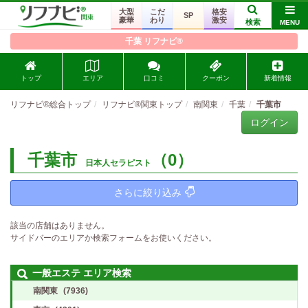
大型
こだ
格安
SP
豪華
わり
激安
検索
MENU
千葉 リフナビ®
トップ
エリア
口コミ
クーポン
新着情報
リフナビ®総合トップ
リフナビ®関東トップ
南関東
千葉
千葉市
ログイン
千葉市
（0）
日本人セラピスト
さらに絞り込み
該当の店舗はありません。
サイドバーのエリアか検索フォームをお使いください。
一般エステ エリア検索
南関東
(7936)