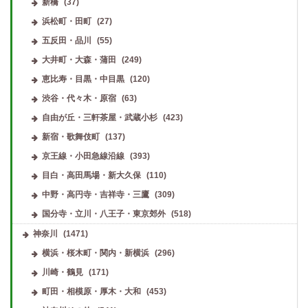
新橋
(37)
浜松町・田町
(27)
五反田・品川
(55)
大井町・大森・蒲田
(249)
恵比寿・目黒・中目黒
(120)
渋谷・代々木・原宿
(63)
自由が丘・三軒茶屋・武蔵小杉
(423)
新宿・歌舞伎町
(137)
京王線・小田急線沿線
(393)
目白・高田馬場・新大久保
(110)
中野・高円寺・吉祥寺・三鷹
(309)
国分寺・立川・八王子・東京郊外
(518)
神奈川
(1471)
横浜・桜木町・関内・新横浜
(296)
川崎・鶴見
(171)
町田・相模原・厚木・大和
(453)