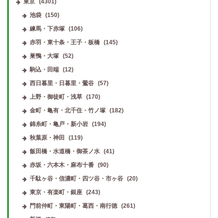
東京
(4301)
池袋
(150)
練馬・下赤塚
(106)
赤羽・東十条・王子・板橋
(145)
巣鴨・大塚
(52)
駒込・田端
(12)
西日暮里・日暮里・鶯谷
(57)
上野・御徒町・浅草
(170)
金町・亀有・北千住・竹ノ塚
(182)
錦糸町・亀戸・新小岩
(194)
秋葉原・神田
(119)
飯田橋・水道橋・御茶ノ水
(41)
赤坂・六本木・麻布十番
(90)
千駄ヶ谷・信濃町・四ツ谷・市ヶ谷
(20)
東京・有楽町・銀座
(243)
門前仲町・東陽町・葛西・南行徳
(261)