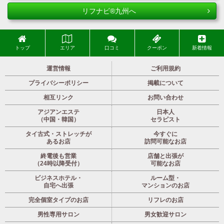
リフナビ®九州へ
トップ
エリア
口コミ
クーポン
新着情報
運営情報
ご利用規約
プライバシーポリシー
掲載について
相互リンク
お問い合わせ
アジアンエステ
日本人
（中国・韓国）
セラピスト
タイ古式・ストレッチが
今すぐに
あるお店
訪問可能なお店
終電後も営業
店舗と出張が
（24時以降受付）
可能なお店
ビジネスホテル・
ルーム型・
自宅へ出張
マンションのお店
完全個室タイプのお店
リフレのお店
男性専用サロン
男女歓迎サロン