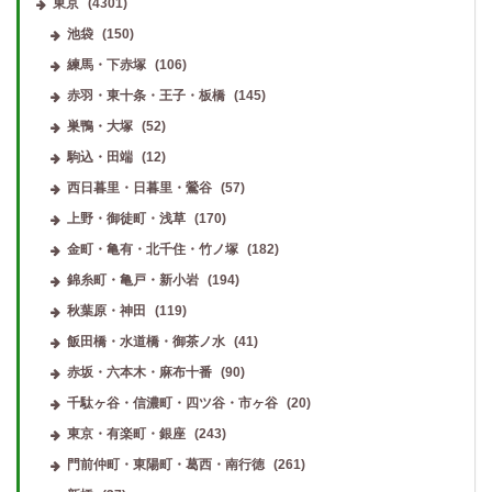
東京
(4301)
池袋
(150)
練馬・下赤塚
(106)
赤羽・東十条・王子・板橋
(145)
巣鴨・大塚
(52)
駒込・田端
(12)
西日暮里・日暮里・鶯谷
(57)
上野・御徒町・浅草
(170)
金町・亀有・北千住・竹ノ塚
(182)
錦糸町・亀戸・新小岩
(194)
秋葉原・神田
(119)
飯田橋・水道橋・御茶ノ水
(41)
赤坂・六本木・麻布十番
(90)
千駄ヶ谷・信濃町・四ツ谷・市ヶ谷
(20)
東京・有楽町・銀座
(243)
門前仲町・東陽町・葛西・南行徳
(261)