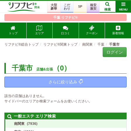
大型
こだ
格安
SP
豪華
わり
激安
検索
MENU
千葉 リフナビ®
トップ
エリア
口コミ
クーポン
新着情報
リフナビ®総合トップ
リフナビ®関東トップ
南関東
千葉
千葉市
ログイン
千葉市
（0）
店舗&出張
さらに絞り込み
該当の店舗はありません。
サイドバーのエリアか検索フォームをお使いください。
一般エステ エリア検索
南関東
(7936)