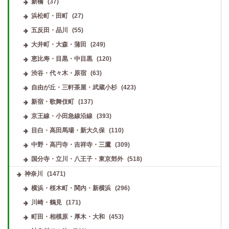
新橋
(37)
浜松町・田町
(27)
五反田・品川
(55)
大井町・大森・蒲田
(249)
恵比寿・目黒・中目黒
(120)
渋谷・代々木・原宿
(63)
自由が丘・三軒茶屋・武蔵小杉
(423)
新宿・歌舞伎町
(137)
京王線・小田急線沿線
(393)
目白・高田馬場・新大久保
(110)
中野・高円寺・吉祥寺・三鷹
(309)
国分寺・立川・八王子・東京郊外
(518)
神奈川
(1471)
横浜・桜木町・関内・新横浜
(296)
川崎・鶴見
(171)
町田・相模原・厚木・大和
(453)