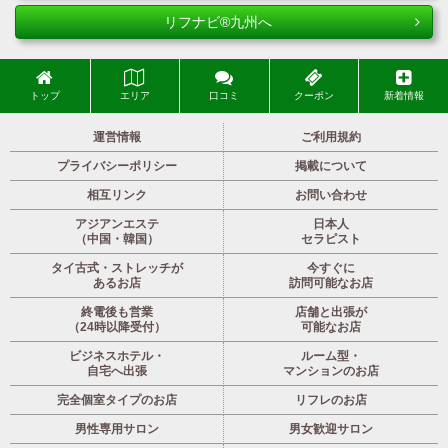
リフナビ®九州へ
トップ
エリア
口コミ
クーポン
新着情報
運営情報
ご利用規約
プライバシーポリシー
掲載について
相互リンク
お問い合わせ
アジアンエステ
日本人
（中国・韓国）
セラピスト
タイ古式・ストレッチが
今すぐに
あるお店
訪問可能なお店
終電後も営業
店舗と出張が
（24時以降受付）
可能なお店
ビジネスホテル・
ルーム型・
自宅へ出張
マンションのお店
完全個室タイプのお店
リフレのお店
男性専用サロン
男女歓迎サロン