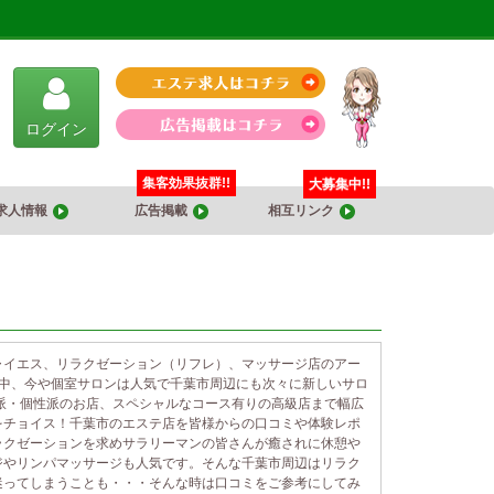
ログイン
集客効果抜群!!
大募集中!!
求人情報
広告掲載
相互リンク
ャイエス、リラクゼーション（リフレ）、マッサージ店のアー
載中、今や個室サロンは人気で千葉市周辺にも次々に新しいサロ
派・個性派のお店、スペシャルなコース有りの高級店まで幅広
をチョイス！千葉市のエステ店を皆様からの口コミや体験レポ
ラクゼーションを求めサラリーマンの皆さんが癒されに休憩や
ジやリンパマッサージも人気です。そんな千葉市周辺はリラク
迷ってしまうことも・・・そんな時は口コミをご参考にしてみ