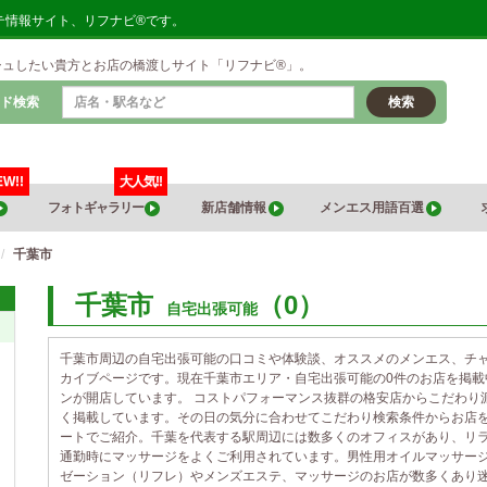
テ情報サイト、リフナビ®です。
シュしたい貴方とお店の橋渡しサイト「リフナビ®」。
ド検索
検索
EW!!
大人気!!
フォトギャラリー
新店舗情報
メンエス用語百選
千葉市
千葉市
（0）
自宅出張可能
千葉市周辺の自宅出張可能の口コミや体験談、オススメのメンエス、チ
カイブページです。現在千葉市エリア・自宅出張可能の0件のお店を掲
ンが開店しています。 コストパフォーマンス抜群の格安店からこだわり
く掲載しています。その日の気分に合わせてこだわり検索条件からお店
ートでご紹介。千葉を代表する駅周辺には数多くのオフィスがあり、リ
通勤時にマッサージをよくご利用されています。男性用オイルマッサー
ゼーション（リフレ）やメンズエステ、マッサージのお店が数多くあり