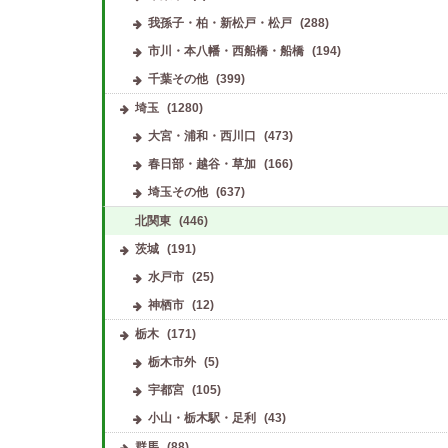
我孫子・柏・新松戸・松戸
(288)
市川・本八幡・西船橋・船橋
(194)
千葉その他
(399)
埼玉
(1280)
大宮・浦和・西川口
(473)
春日部・越谷・草加
(166)
埼玉その他
(637)
北関東
(446)
茨城
(191)
水戸市
(25)
神栖市
(12)
栃木
(171)
栃木市外
(5)
宇都宮
(105)
小山・栃木駅・足利
(43)
群馬
(88)