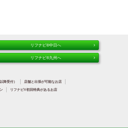
リフナビ®中日へ
リフナビ®九州へ
時以降受付）
店舗と出張が
可能なお店
ン
リフナビ®初回特典が
あるお店