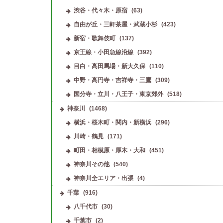
渋谷・代々木・原宿
(63)
自由が丘・三軒茶屋・武蔵小杉
(423)
新宿・歌舞伎町
(137)
京王線・小田急線沿線
(392)
目白・高田馬場・新大久保
(110)
中野・高円寺・吉祥寺・三鷹
(309)
国分寺・立川・八王子・東京郊外
(518)
神奈川
(1468)
横浜・桜木町・関内・新横浜
(296)
川崎・鶴見
(171)
町田・相模原・厚木・大和
(451)
神奈川その他
(540)
神奈川全エリア・出張
(4)
千葉
(916)
八千代市
(30)
千葉市
(2)