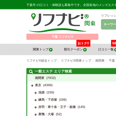
千葉市 の口コミ・体験談も募集中です。全国各地のメンズエス
リフレッ
キーワー
千葉 リフナビ®
おトク!!
N
関東トップ
割引クーポン
口コミ一覧
リフナビ®総合トップ
リフナビ®関東トップ
南関東
千葉
一般エステ エリア検索
南関東
(7932)
東京
(4300)
池袋
(150)
練馬・下赤塚
(106)
赤羽・東十条・王子・板橋
(145)
巣鴨・大塚
(52)