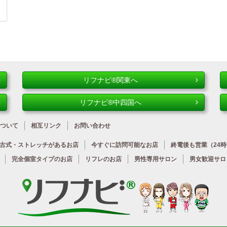
リフナビ®関東へ
リフナビ®中四国へ
ついて
相互リンク
お問い合わせ
古式・ストレッチが
あるお店
今すぐに
訪問可能なお店
終電後も営業
（24
完全個室タイプのお店
リフレのお店
男性専用サロン
男女歓迎サロ