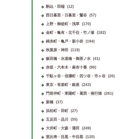
駒込・田端
(12)
西日暮里・日暮里・鶯谷
(57)
上野・御徒町・浅草
(170)
金町・亀有・北千住・竹ノ塚
(182)
錦糸町・亀戸・新小岩
(194)
秋葉原・神田
(119)
飯田橋・水道橋・御茶ノ水
(41)
赤坂・六本木・麻布十番
(90)
千駄ヶ谷・信濃町・四ツ谷・市ヶ谷
(20)
東京・有楽町・銀座
(243)
門前仲町・東陽町・葛西・南行徳
(261)
新橋
(37)
浜松町・田町
(27)
五反田・品川
(55)
大井町・大森・蒲田
(249)
恵比寿・目黒・中目黒
(120)