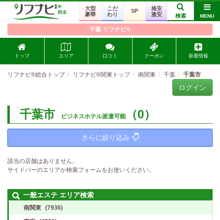
大型
こだ
格安
SP
豪華
わり
激安
検索
MENU
千葉 リフナビ®
トップ
エリア
口コミ
クーポン
新着情報
リフナビ®総合トップ
リフナビ®関東トップ
南関東
千葉
千葉市
ログイン
千葉市
（0）
ビジネスホテル派遣可能
さらに絞り込み
該当の店舗はありません。
サイドバーのエリアか検索フォームをお使いください。
一般エステ エリア検索
南関東
(7936)