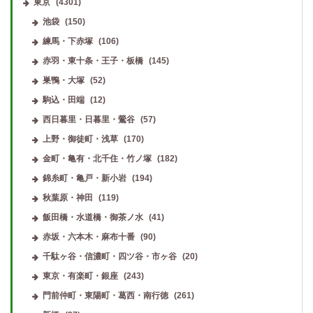
東京
(4301)
池袋
(150)
練馬・下赤塚
(106)
赤羽・東十条・王子・板橋
(145)
巣鴨・大塚
(52)
駒込・田端
(12)
西日暮里・日暮里・鶯谷
(57)
上野・御徒町・浅草
(170)
金町・亀有・北千住・竹ノ塚
(182)
錦糸町・亀戸・新小岩
(194)
秋葉原・神田
(119)
飯田橋・水道橋・御茶ノ水
(41)
赤坂・六本木・麻布十番
(90)
千駄ヶ谷・信濃町・四ツ谷・市ヶ谷
(20)
東京・有楽町・銀座
(243)
門前仲町・東陽町・葛西・南行徳
(261)