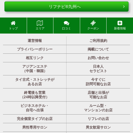
リフナビ®九州へ
トップ
エリア
口コミ
クーポン
新着情報
運営情報
ご利用規約
プライバシーポリシー
掲載について
相互リンク
お問い合わせ
アジアンエステ
日本人
（中国・韓国）
セラピスト
タイ古式・ストレッチが
今すぐに
あるお店
訪問可能なお店
終電後も営業
店舗と出張が
（24時以降受付）
可能なお店
ビジネスホテル・
ルーム型・
自宅へ出張
マンションのお店
完全個室タイプのお店
リフレのお店
男性専用サロン
男女歓迎サロン