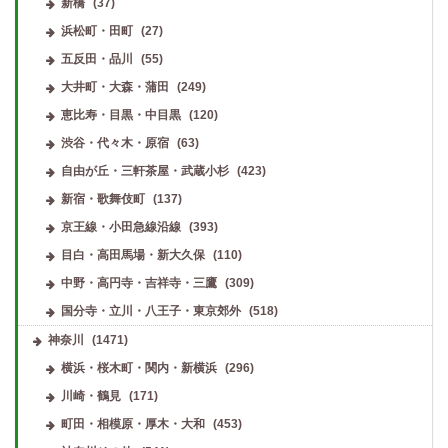
新橋
(37)
浜松町・田町
(27)
五反田・品川
(55)
大井町・大森・蒲田
(249)
恵比寿・目黒・中目黒
(120)
渋谷・代々木・原宿
(63)
自由が丘・三軒茶屋・武蔵小杉
(423)
新宿・歌舞伎町
(137)
京王線・小田急線沿線
(393)
目白・高田馬場・新大久保
(110)
中野・高円寺・吉祥寺・三鷹
(309)
国分寺・立川・八王子・東京郊外
(518)
神奈川
(1471)
横浜・桜木町・関内・新横浜
(296)
川崎・鶴見
(171)
町田・相模原・厚木・大和
(453)