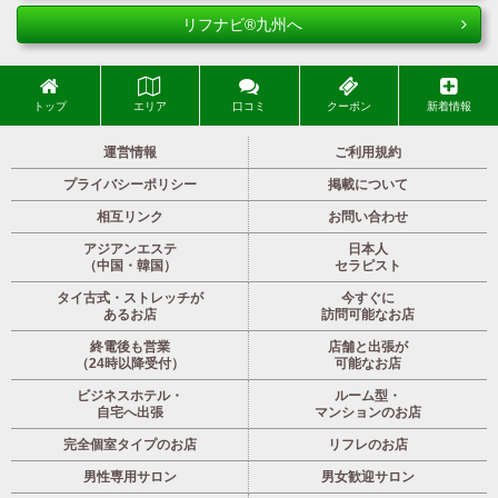
リフナビ®九州へ
トップ
エリア
口コミ
クーポン
新着情報
運営情報
ご利用規約
プライバシーポリシー
掲載について
相互リンク
お問い合わせ
アジアンエステ
日本人
（中国・韓国）
セラピスト
タイ古式・ストレッチが
今すぐに
あるお店
訪問可能なお店
終電後も営業
店舗と出張が
（24時以降受付）
可能なお店
ビジネスホテル・
ルーム型・
自宅へ出張
マンションのお店
完全個室タイプのお店
リフレのお店
男性専用サロン
男女歓迎サロン