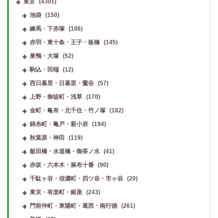
東京
(4301)
池袋
(150)
練馬・下赤塚
(106)
赤羽・東十条・王子・板橋
(145)
巣鴨・大塚
(52)
駒込・田端
(12)
西日暮里・日暮里・鶯谷
(57)
上野・御徒町・浅草
(170)
金町・亀有・北千住・竹ノ塚
(182)
錦糸町・亀戸・新小岩
(194)
秋葉原・神田
(119)
飯田橋・水道橋・御茶ノ水
(41)
赤坂・六本木・麻布十番
(90)
千駄ヶ谷・信濃町・四ツ谷・市ヶ谷
(20)
東京・有楽町・銀座
(243)
門前仲町・東陽町・葛西・南行徳
(261)