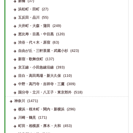
新橋
(37)
浜松町・田町
(27)
五反田・品川
(55)
大井町・大森・蒲田
(249)
恵比寿・目黒・中目黒
(120)
渋谷・代々木・原宿
(63)
自由が丘・三軒茶屋・武蔵小杉
(423)
新宿・歌舞伎町
(137)
京王線・小田急線沿線
(393)
目白・高田馬場・新大久保
(110)
中野・高円寺・吉祥寺・三鷹
(309)
国分寺・立川・八王子・東京郊外
(518)
神奈川
(1471)
横浜・桜木町・関内・新横浜
(296)
川崎・鶴見
(171)
町田・相模原・厚木・大和
(453)