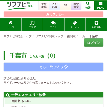
大型
こだ
格安
SP
豪華
わり
激安
検索
MENU
千葉 リフナビ®
トップ
エリア
口コミ
クーポン
新着情報
リフナビ®総合トップ
リフナビ®関東トップ
南関東
千葉
千葉市
ログイン
千葉市
（0）
こだわり派
さらに絞り込み
該当の店舗はありません。
サイドバーのエリアか検索フォームをお使いください。
一般エステ エリア検索
南関東
(7936)