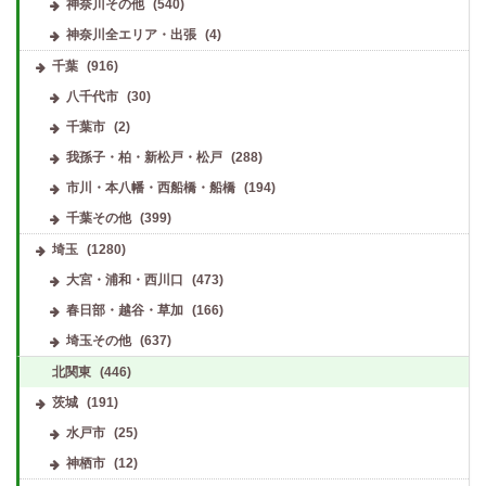
神奈川その他
(540)
神奈川全エリア・出張
(4)
千葉
(916)
八千代市
(30)
千葉市
(2)
我孫子・柏・新松戸・松戸
(288)
市川・本八幡・西船橋・船橋
(194)
千葉その他
(399)
埼玉
(1280)
大宮・浦和・西川口
(473)
春日部・越谷・草加
(166)
埼玉その他
(637)
北関東
(446)
茨城
(191)
水戸市
(25)
神栖市
(12)