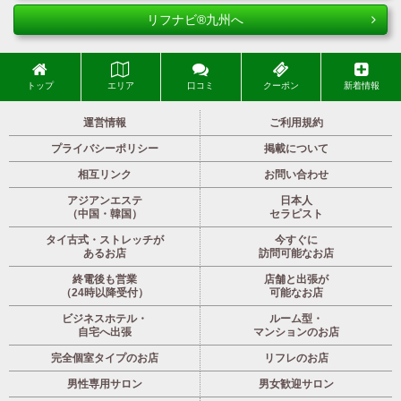
リフナビ®九州へ
トップ
エリア
口コミ
クーポン
新着情報
運営情報
ご利用規約
プライバシーポリシー
掲載について
相互リンク
お問い合わせ
アジアンエステ
日本人
（中国・韓国）
セラピスト
タイ古式・ストレッチが
今すぐに
あるお店
訪問可能なお店
終電後も営業
店舗と出張が
（24時以降受付）
可能なお店
ビジネスホテル・
ルーム型・
自宅へ出張
マンションのお店
完全個室タイプのお店
リフレのお店
男性専用サロン
男女歓迎サロン