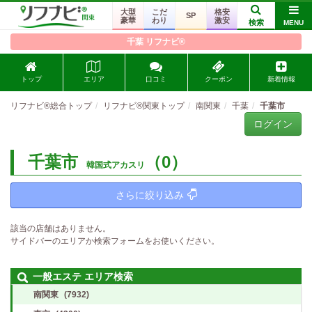
大型
こだ
格安
SP
豪華
わり
激安
検索
MENU
千葉 リフナビ®
トップ
エリア
口コミ
クーポン
新着情報
リフナビ®総合トップ
リフナビ®関東トップ
南関東
千葉
千葉市
ログイン
千葉市
（0）
韓国式アカスリ
さらに絞り込み
該当の店舗はありません。
サイドバーのエリアか検索フォームをお使いください。
一般エステ エリア検索
南関東
(7932)