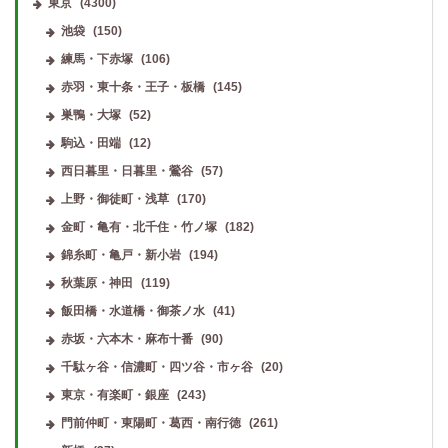
東京
(4300)
池袋
(150)
練馬・下赤塚
(106)
赤羽・東十条・王子・板橋
(145)
巣鴨・大塚
(52)
駒込・田端
(12)
西日暮里・日暮里・鶯谷
(57)
上野・御徒町・浅草
(170)
金町・亀有・北千住・竹ノ塚
(182)
錦糸町・亀戸・新小岩
(194)
秋葉原・神田
(119)
飯田橋・水道橋・御茶ノ水
(41)
赤坂・六本木・麻布十番
(90)
千駄ヶ谷・信濃町・四ツ谷・市ヶ谷
(20)
東京・有楽町・銀座
(243)
門前仲町・東陽町・葛西・南行徳
(261)