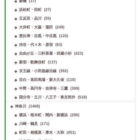
新橋
(37)
浜松町・田町
(27)
五反田・品川
(55)
大井町・大森・蒲田
(249)
恵比寿・目黒・中目黒
(120)
渋谷・代々木・原宿
(63)
自由が丘・三軒茶屋・武蔵小杉
(423)
新宿・歌舞伎町
(137)
京王線・小田急線沿線
(392)
目白・高田馬場・新大久保
(110)
中野・高円寺・吉祥寺・三鷹
(309)
国分寺・立川・八王子・東京郊外
(518)
神奈川
(1468)
横浜・桜木町・関内・新横浜
(296)
川崎・鶴見
(171)
町田・相模原・厚木・大和
(451)