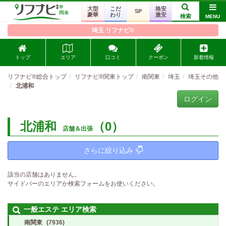
大型
こだ
格安
SP
豪華
わり
激安
検索
MENU
埼玉 リフナビ®
トップ
エリア
口コミ
クーポン
新着情報
リフナビ®総合トップ
リフナビ®関東トップ
南関東
埼玉
埼玉その他
北浦和
ログイン
北浦和
（0）
店舗＆出張
さらに絞り込み
該当の店舗はありません。
サイドバーのエリアか検索フォームをお使いください。
一般エステ エリア検索
南関東
(7936)