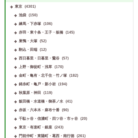
東京
(4301)
池袋
(150)
練馬・下赤塚
(106)
赤羽・東十条・王子・板橋
(145)
巣鴨・大塚
(52)
駒込・田端
(12)
西日暮里・日暮里・鶯谷
(57)
上野・御徒町・浅草
(170)
金町・亀有・北千住・竹ノ塚
(182)
錦糸町・亀戸・新小岩
(194)
秋葉原・神田
(119)
飯田橋・水道橋・御茶ノ水
(41)
赤坂・六本木・麻布十番
(90)
千駄ヶ谷・信濃町・四ツ谷・市ヶ谷
(20)
東京・有楽町・銀座
(243)
門前仲町・東陽町・葛西・南行徳
(261)