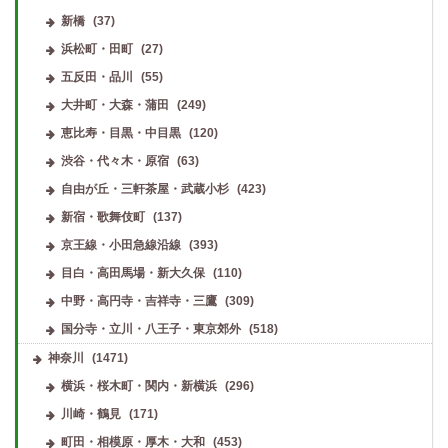
新橋
(37)
浜松町・田町
(27)
五反田・品川
(55)
大井町・大森・蒲田
(249)
恵比寿・目黒・中目黒
(120)
渋谷・代々木・原宿
(63)
自由が丘・三軒茶屋・武蔵小杉
(423)
新宿・歌舞伎町
(137)
京王線・小田急線沿線
(393)
目白・高田馬場・新大久保
(110)
中野・高円寺・吉祥寺・三鷹
(309)
国分寺・立川・八王子・東京郊外
(518)
神奈川
(1471)
横浜・桜木町・関内・新横浜
(296)
川崎・鶴見
(171)
町田・相模原・厚木・大和
(453)