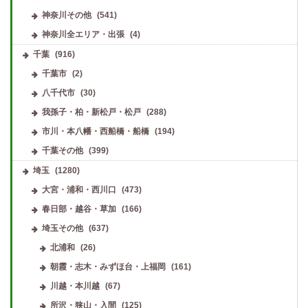
神奈川その他
(541)
神奈川全エリア・出張
(4)
千葉
(916)
千葉市
(2)
八千代市
(30)
我孫子・柏・新松戸・松戸
(288)
市川・本八幡・西船橋・船橋
(194)
千葉その他
(399)
埼玉
(1280)
大宮・浦和・西川口
(473)
春日部・越谷・草加
(166)
埼玉その他
(637)
北浦和
(26)
朝霞・志木・みずほ台・上福岡
(161)
川越・本川越
(67)
所沢・狭山・入間
(125)