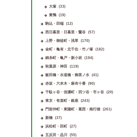
大塚
(33)
巣鴨
(19)
駒込・田端
(12)
西日暮里・日暮里・鶯谷
(57)
上野・御徒町・浅草
(170)
金町・亀有・北千住・竹ノ塚
(182)
錦糸町・亀戸・新小岩
(194)
秋葉原・神田
(119)
飯田橋・水道橋・御茶ノ水
(41)
赤坂・六本木・麻布十番
(90)
千駄ヶ谷・信濃町・四ツ谷・市ヶ谷
(20)
東京・有楽町・銀座
(243)
門前仲町・東陽町・葛西・南行徳
(261)
新橋
(37)
浜松町・田町
(27)
五反田・品川
(55)