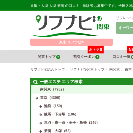
巣鴨・大塚 大塚 巣鴨 の口コミ・体験談も募集中です。全国各
リフレッ
キーワー
東京 リフナビ®
おトク!!
N
関東トップ
割引クーポン
口コミ一覧
リフナビ®総合トップ
リフナビ®関東トップ
南関東
東京
一般エステ エリア検索
南関東
(7932)
東京
(4300)
池袋
(150)
練馬・下赤塚
(106)
赤羽・東十条・王子・板橋
(145)
巣鴨・大塚
(52)