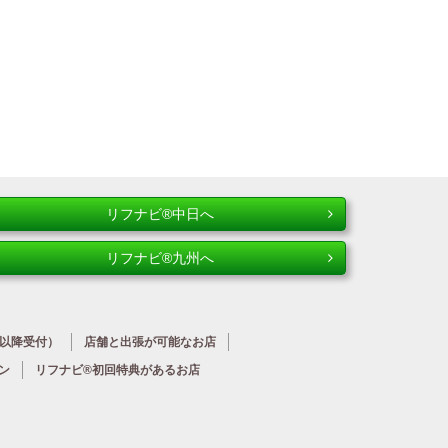
リフナビ®中日へ
リフナビ®九州へ
時以降受付）
店舗と出張が
可能なお店
ン
リフナビ®初回特典が
あるお店