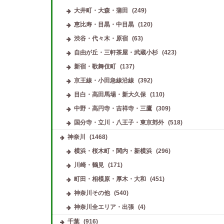
大井町・大森・蒲田
(249)
恵比寿・目黒・中目黒
(120)
渋谷・代々木・原宿
(63)
自由が丘・三軒茶屋・武蔵小杉
(423)
新宿・歌舞伎町
(137)
京王線・小田急線沿線
(392)
目白・高田馬場・新大久保
(110)
中野・高円寺・吉祥寺・三鷹
(309)
国分寺・立川・八王子・東京郊外
(518)
神奈川
(1468)
横浜・桜木町・関内・新横浜
(296)
川崎・鶴見
(171)
町田・相模原・厚木・大和
(451)
神奈川その他
(540)
神奈川全エリア・出張
(4)
千葉
(916)