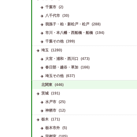
千葉市
(2)
八千代市
(30)
我孫子・柏・新松戸・松戸
(288)
市川・本八幡・西船橋・船橋
(194)
千葉その他
(399)
埼玉
(1280)
大宮・浦和・西川口
(473)
春日部・越谷・草加
(166)
埼玉その他
(637)
北関東
(446)
茨城
(191)
水戸市
(25)
神栖市
(12)
栃木
(171)
栃木市外
(5)
宇都宮
(105)