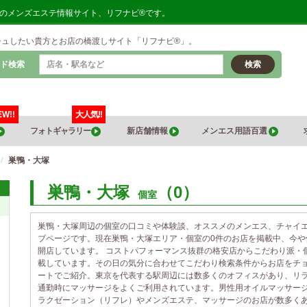
地のメンズエステ情報サイト、リフナビ®です。
シュしたい貴方とお店の橋渡しサイト「リフナビ®」。
ド検索
検索
EW!!
大人気!!
フォトギャラリー
新店舗情報
メンエス用語百選
巣鴨・大塚
巣鴨・大塚
（0）
個室
巣鴨・大塚周辺の個室の口コミや体験談、オススメのメンエス、チャイ
ブページです。現在巣鴨・大塚エリア・個室の0件のお店を掲載中、今
開店しています。 コストパフォーマンス抜群の格安店からこだわり派・
載しています。その日の気分に合わせてこだわり検索条件からお店をチ
ートでご紹介。東京を代表する駅周辺には数多くのオフィスがあり、リ
通勤時にマッサージをよくご利用されています。男性用オイルマッサー
ラクゼーション（リフレ）やメンズエステ、マッサージのお店が数多く