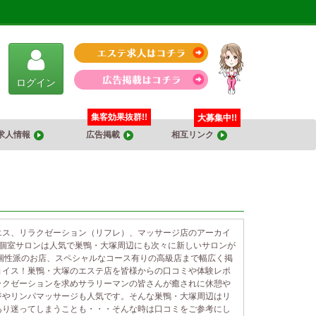
ログイン
集客効果抜群!!
大募集中!!
求人情報
広告掲載
相互リンク
エス、リラクゼーション（リフレ）、マッサージ店のアーカイ
や個室サロンは人気で巣鴨・大塚周辺にも次々に新しいサロンが
個性派のお店、スペシャルなコース有りの高級店まで幅広く掲
ョイス！巣鴨・大塚のエステ店を皆様からの口コミや体験レポ
ラクゼーションを求めサラリーマンの皆さんが癒されに休憩や
ジやリンパマッサージも人気です。そんな巣鴨・大塚周辺はリ
あり迷ってしまうことも・・・そんな時は口コミをご参考にし