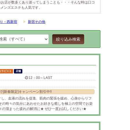
のお店が数多くあり迷ってしまうことも・・・そんな時は口コ
のメンズエステも人気です。
り・西新宿
▶
新宿その他
絞り込み検索
セラピスト
店舗
12：00～LAST
[新春限定]キャンペーン割引中!!
ぐし、血液の流れを促進、筋肉の緊張を緩め、心身からリフ
 その時々の気分にあわせたお好きな癒しを極上の空間でお楽
々の溜まった疲れの解消に★ ぜひ一度お試しください★