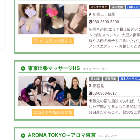
メンズエステ
深夜営業
日本人セ
新宿三丁目駅
080-3690-5300
新宿その他 エリア最上級のメ
ム 出張 スペシャル 大型／
報や店内の様子もご覧いただ
口コミを見る/投稿する
メンズエステ、へお越しくだ
東京出張マッサージHS
リラクゼーション
男女OK
深夜営業
日本人セラピス
新宿発
03-6868-8617
出張先の宿泊施設であれば、
した空間となるようご希望に応
分自身だからこそ、贅沢なご
口コミを見る/投稿する
AROMA TOKYO～アロマ東京
メンズエステ