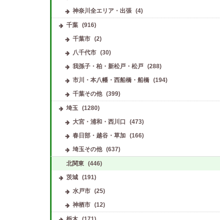
神奈川全エリア・出張
(4)
千葉
(916)
千葉市
(2)
八千代市
(30)
我孫子・柏・新松戸・松戸
(288)
市川・本八幡・西船橋・船橋
(194)
千葉その他
(399)
埼玉
(1280)
大宮・浦和・西川口
(473)
春日部・越谷・草加
(166)
埼玉その他
(637)
北関東
(446)
茨城
(191)
水戸市
(25)
神栖市
(12)
栃木
(171)