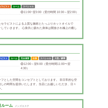
セラピスト
ルーム
スペシャル
11:00~翌3:00（受付時間 10:30～翌2:00）
たセラピストによる上質な施術とたっぷりホットオイルで
ぐしていきます。 心身共に疲れた身体は開放され極上の癒し
ラピスト
ルーム
完全個室
出張
スペシャル
大型／豪華
12:00～翌6:00（受付時間11:00〜翌
4:30）
ーフとした空間をコンセプトとしております。 非日常的な空
癒しの時間を提供いたします。当店にお越しいただき、日々
い。
丁目ルーム
メンズエステ