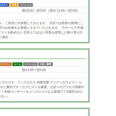
ラピスト
出張
スペシャル
18:00～翌5:00 （受付 11:00～翌3:00）
ホテル・ご自宅に出張致しております。 当店では容姿の採用にこ
下のお約束をお客様にさせていただきます。 ①サービス不備
ピストを勧めない ②本人ではない写真を使用した振り替え行
合 ...
セラピスト
ルーム
スペシャル
大型／豪華
12:00〜翌5:00
ンズエステ、メンズエステ 深夜営業 アジアンセラピスト ル
 でのご案内です！セラピストを厳選、お店へのアクセス情報や
す！本格マッサージ＆メンズエステなら新宿三丁目駅E1出口
ださい。