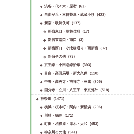
渋谷・代々木・原宿
(63)
自由が丘・三軒茶屋・武蔵小杉
(423)
新宿・歌舞伎町
(137)
新宿東口・歌舞伎町
(17)
新宿東南口・南口
(3)
新宿西口・小滝橋通り・西新宿
(37)
新宿その他
(73)
京王線・小田急線沿線
(393)
目白・高田馬場・新大久保
(110)
中野・高円寺・吉祥寺・三鷹
(309)
国分寺・立川・八王子・東京郊外
(518)
神奈川
(1471)
横浜・桜木町・関内・新横浜
(296)
川崎・鶴見
(171)
町田・相模原・厚木・大和
(453)
神奈川その他
(541)