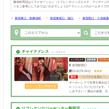
舞伎町周辺はリラクゼーション（リフレ）やメンズエステ、マッサージ
ミをご参考にしてみてはいかがでしょうか? マンションのルームタイプ
▶
新宿東口・歌舞伎町
▶
新宿東南口・南口
▶
新宿西口・小滝橋通
チャイナドレス
メンズエステ
メンズエステ
深夜営業
アジアン
新宿駅西口
03-6279-3412
割引
「リフナビを見た！」で
オールハンドで全身を揉みほ
口コミを見る/投稿する
レッシュしていただけます。
しみ下さい！ 痛みの改善、日
リフレクソロジーセンター新宿店
メンズエステ