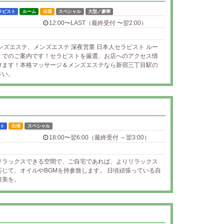
ラピスト
ルーム
出張
スペシャル
大型／豪華
12:00〜LAST（最終受付 〜翌2:00）
ンズエステ、メンズエステ 深夜営業 日本人セラピスト ルー
豪華 でのご案内です！セラピストを厳選、お店へのアクセス情
けます！本格マッサージ＆メンズエステなら新宿三丁目駅の
さい。
ト
出張
スペシャル
18:00〜翌6:00（最終受付 ～翌3:00）
リラックスできる空間で、ご自宅であれば、よりリラックス
じて、オイルやBGMを持参致します。 日頃頑張っている自
褒美を。