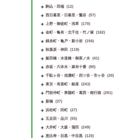
駒込・田端
(12)
西日暮里・日暮里・鶯谷
(57)
上野・御徒町・浅草
(170)
金町・亀有・北千住・竹ノ塚
(182)
錦糸町・亀戸・新小岩
(194)
秋葉原・神田
(119)
飯田橋・水道橋・御茶ノ水
(41)
赤坂・六本木・麻布十番
(90)
千駄ヶ谷・信濃町・四ツ谷・市ヶ谷
(20)
東京・有楽町・銀座
(243)
門前仲町・東陽町・葛西・南行徳
(261)
新橋
(37)
浜松町・田町
(27)
五反田・品川
(55)
大井町・大森・蒲田
(249)
恵比寿・目黒・中目黒
(120)