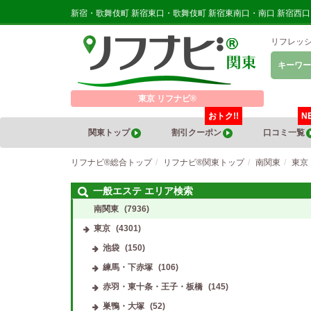
新宿・歌舞伎町 新宿東口・歌舞伎町 新宿東南口・南口 新宿西
リフレッ
キーワー
東京 リフナビ®
おトク!!
N
関東トップ
割引クーポン
口コミ一覧
リフナビ®総合トップ
リフナビ®関東トップ
南関東
東京
一般エステ エリア検索
南関東
(7936)
東京
(4301)
池袋
(150)
練馬・下赤塚
(106)
赤羽・東十条・王子・板橋
(145)
巣鴨・大塚
(52)