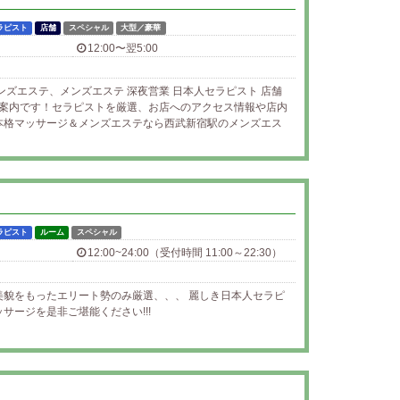
ラピスト
店舗
スペシャル
大型／豪華
12:00〜翌5:00
ンズエステ、メンズエステ 深夜営業 日本人セラピスト 店舗
ご案内です！セラピストを厳選、お店へのアクセス情報や店内
本格マッサージ＆メンズエステなら西武新宿駅のメンズエス
ラピスト
ルーム
スペシャル
12:00~24:00（受付時間 11:00～22:30）
美貌をもったエリート勢のみ厳選、、、 麗しき日本人セラピ
サージを是非ご堪能ください!!!