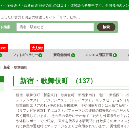
口・小滝橋通り・西新宿 新宿その他 の口コミ・体験談も募集中です。全国各地のメ
シュしたい貴方とお店の橋渡しサイト「リフナビ®」。
ド検索
検索
EW!!
大人気!!
フォトギャラリー
新店舗情報
メンエス用語百選
新宿・歌舞伎町
新宿・歌舞伎町
（137）
新宿・歌舞伎町・新宿東口・歌舞伎町・新宿東南口・南口・新宿西口・
テ（メンエス）、アジアンエステ（チャイエス）、リラクゼーション（リ
歌舞伎町エリアの137件のお店を掲載中、今や個室サロンは人気で新宿
【リフナビ® 東京】ではコストパフォーマンス抜群の格安店からこだわ
広く掲載しています。 その日の気分に合わせてこだわり検索条件からお
や体験レポートでご紹介。 東京を代表する駅周辺には数多くのオフィス
れに休憩や通勤時にマッサージをよくご利用されています。 男性用オイ