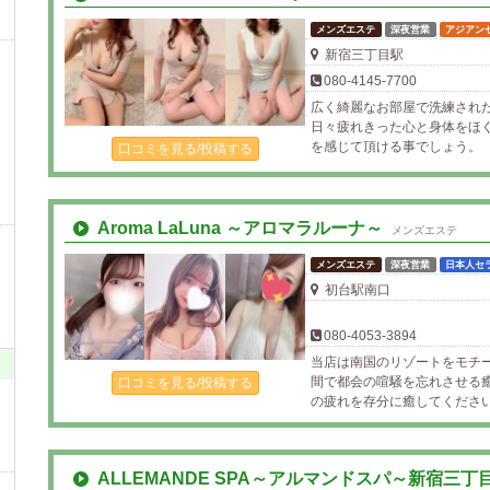
メンズエステ
深夜営業
アジアン
新宿三丁目駅
080-4145-7700
広く綺麗なお部屋で洗練され
日々疲れきった心と身体をほ
を感じて頂ける事でしょう。
口コミを見る/投稿する
Aroma LaLuna ～アロマラルーナ～
メンズエステ
メンズエステ
深夜営業
日本人セ
初台駅南口
080-4053-3894
当店は南国のリゾートをモチ
間で都会の喧騒を忘れさせる
口コミを見る/投稿する
の疲れを存分に癒してくださ
ALLEMANDE SPA～アルマンドスパ～新宿三