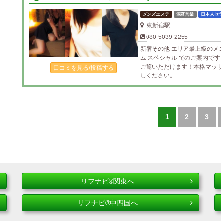
メンズエステ
深夜営業
日本人セ
東新宿駅
080-5039-2255
新宿その他 エリア最上級のメ
ム スペシャル でのご案内で
ご覧いただけます！本格マッ
口コミを見る/投稿する
しください。
1
2
3
リフナビ®関東へ
リフナビ®中四国へ