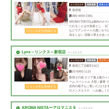
メンズエステ
深夜営業
日本人セ
新宿発
080-4650-2381
AROMA TOKYOは都内の
だわることは大前提とし、 以
などでアンケートの悪いセラ
口コミを見る/投稿する
為をしない ③振り替えがあった場
Lynx～リンクス～新宿店
メンズエステ
メンズエステ
深夜営業
アジアン
新宿三丁目駅E1出口
03-5950-1115
新宿その他 エリア最上級のメ
ーム スペシャル 大型／豪華
店内の様子もご覧いただけま
口コミを見る/投稿する
のメンズエステ、へお越しく
AROMA NISTA〜アロマニスタ
メンズエステ