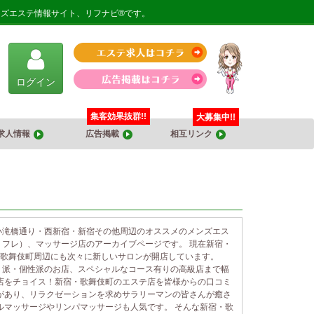
ンズエステ情報サイト、リフナビ®です。
ログイン
集客効果抜群!!
大募集中!!
求人情報
広告掲載
相互リンク
小滝橋通り・西新宿・新宿その他周辺のオススメのメンズエス
フレ）、マッサージ店のアーカイブページです。 現在新宿・
・歌舞伎町周辺にも次々に新しいサロンが開店しています。
り派・個性派のお店、スペシャルなコース有りの高級店まで幅
店をチョイス！新宿・歌舞伎町のエステ店を皆様からの口コミ
があり、リラクゼーションを求めサラリーマンの皆さんが癒さ
ルマッサージやリンパマッサージも人気です。 そんな新宿・歌