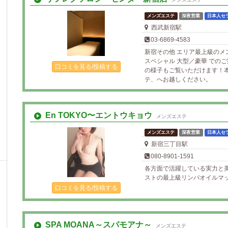
メンズエステ
深夜営業
日本人セ
西武新宿駅
03-6869-4583
新宿その他 エリア最上級のメ
スペシャル 大型／豪華 での
口コミを見る/投稿する
の様子もご覧いただけます！
テ、へお越しください。
En TOKYO〜エントウキョウ
メンズエステ
メンズエステ
深夜営業
日本人セ
新宿三丁目駅
080-8901-1591
各方面で活躍している実力と
ストの最上級リンパオイルマッ
口コミを見る/投稿する
SPA MOANA～スパモアナ～
メンズエステ