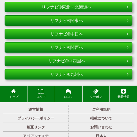
リフナビ®東北・北海道へ
リフナビ®関東へ
リフナビ®中日へ
リフナビ®関西へ
リフナビ®中四国へ
リフナビ®九州へ
トップ
エリア
口コミ
クーポン
新着情報
運営情報
ご利用規約
プライバシーポリシー
掲載について
相互リンク
お問い合わせ
アジアンエステ
日本人