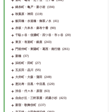
錦糸町・亀戸・新小岩
(194)
秋葉原・神田
(119)
飯田橋・水道橋・御茶ノ水
(41)
赤坂・六本木・麻布十番
(90)
千駄ヶ谷・信濃町・四ツ谷・市ヶ谷
(20)
東京・有楽町・銀座
(243)
門前仲町・東陽町・葛西・南行徳
(261)
新橋
(37)
浜松町・田町
(27)
五反田・品川
(55)
大井町・大森・蒲田
(249)
恵比寿・目黒・中目黒
(120)
渋谷・代々木・原宿
(63)
自由が丘・三軒茶屋・武蔵小杉
(423)
新宿・歌舞伎町
(137)
京王線・小田急線沿線
(393)