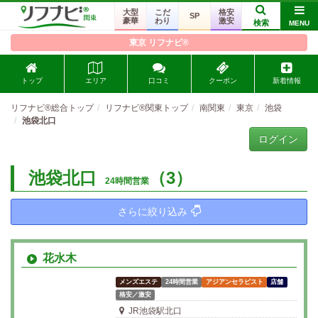
大型
こだ
格安
SP
豪華
わり
激安
検索
MENU
東京 リフナビ®
トップ
エリア
口コミ
クーポン
新着情報
リフナビ®総合トップ
リフナビ®関東トップ
南関東
東京
池袋
池袋北口
ログイン
池袋北口
（3）
24時間営業
さらに絞り込み
花水木
メンズエステ
24時間営業
アジアンセラピスト
店舗
格安／激安
JR池袋駅北口