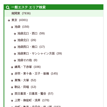
一般エステ エリア検索
南関東
(7936)
東京
(4301)
池袋
(150)
池袋北口・西口
(59)
池袋北口
(26)
池袋西口・南口
(17)
池袋東口・サンシャイン方面
(39)
池袋その他
(0)
練馬・下赤塚
(106)
赤羽・東十条・王子・板橋
(145)
巣鴨・大塚
(52)
駒込・田端
(12)
西日暮里・日暮里・鶯谷
(57)
上野・御徒町・浅草
(170)
金町・亀有・北千住・竹ノ塚
(182)