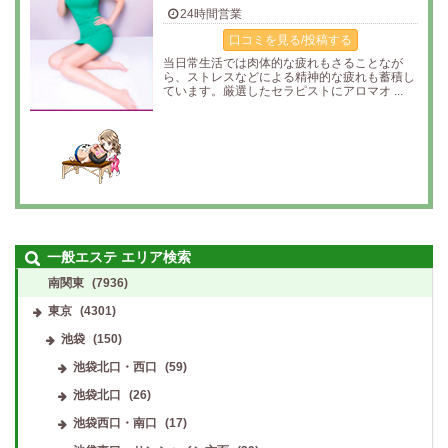
24時間営業
口コミを見る/投稿する
当日常生活では肉体的な疲れもさることなが
ら、ストレスなどによる精神的な疲れも蓄積し
ています。厳選したセラピストにアロマオ ...
一般エステ エリア検索
南関東
(7936)
東京
(4301)
池袋
(150)
池袋北口・西口
(59)
池袋北口
(26)
池袋西口・南口
(17)