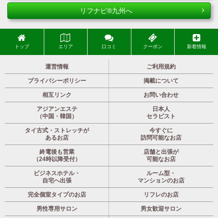
リフナビ®九州へ
トップ
エリア
口コミ
クーポン
新着情報
運営情報
ご利用規約
プライバシーポリシー
掲載について
相互リンク
お問い合わせ
アジアンエステ
日本人
（中国・韓国）
セラピスト
タイ古式・ストレッチが
今すぐに
あるお店
訪問可能なお店
終電後も営業
店舗と出張が
（24時以降受付）
可能なお店
ビジネスホテル・
ルーム型・
自宅へ出張
マンションのお店
完全個室タイプのお店
リフレのお店
男性専用サロン
男女歓迎サロン