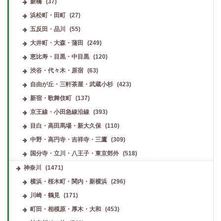
新橋
(37)
浜松町・田町
(27)
五反田・品川
(55)
大井町・大森・蒲田
(249)
恵比寿・目黒・中目黒
(120)
渋谷・代々木・原宿
(63)
自由が丘・三軒茶屋・武蔵小杉
(423)
新宿・歌舞伎町
(137)
京王線・小田急線沿線
(393)
目白・高田馬場・新大久保
(110)
中野・高円寺・吉祥寺・三鷹
(309)
国分寺・立川・八王子・東京郊外
(518)
神奈川
(1471)
横浜・桜木町・関内・新横浜
(296)
川崎・鶴見
(171)
町田・相模原・厚木・大和
(453)