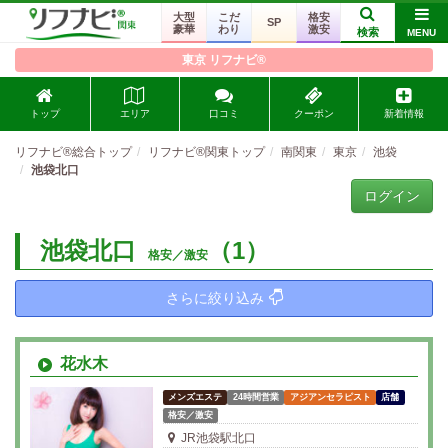
大型
こだ
格安
SP
豪華
わり
激安
検索
MENU
東京 リフナビ®
トップ
エリア
口コミ
クーポン
新着情報
リフナビ®総合トップ
リフナビ®関東トップ
南関東
東京
池袋
池袋北口
ログイン
池袋北口
（1）
格安／激安
さらに絞り込み
花水木
メンズエステ
24時間営業
アジアンセラピスト
店舗
格安／激安
JR池袋駅北口