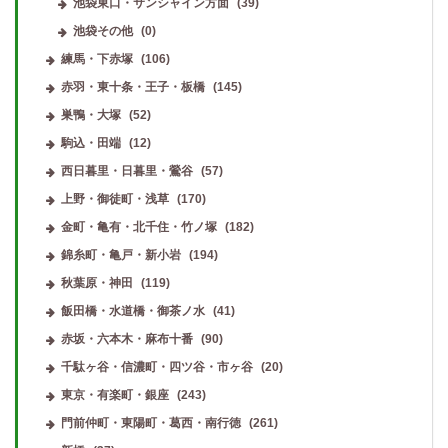
池袋東口・サンシャイン方面
(39)
池袋その他
(0)
練馬・下赤塚
(106)
赤羽・東十条・王子・板橋
(145)
巣鴨・大塚
(52)
駒込・田端
(12)
西日暮里・日暮里・鶯谷
(57)
上野・御徒町・浅草
(170)
金町・亀有・北千住・竹ノ塚
(182)
錦糸町・亀戸・新小岩
(194)
秋葉原・神田
(119)
飯田橋・水道橋・御茶ノ水
(41)
赤坂・六本木・麻布十番
(90)
千駄ヶ谷・信濃町・四ツ谷・市ヶ谷
(20)
東京・有楽町・銀座
(243)
門前仲町・東陽町・葛西・南行徳
(261)