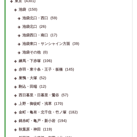
東京
(4301)
池袋
(150)
池袋北口・西口
(59)
池袋北口
(26)
池袋西口・南口
(17)
池袋東口・サンシャイン方面
(39)
池袋その他
(0)
練馬・下赤塚
(106)
赤羽・東十条・王子・板橋
(145)
巣鴨・大塚
(52)
駒込・田端
(12)
西日暮里・日暮里・鶯谷
(57)
上野・御徒町・浅草
(170)
金町・亀有・北千住・竹ノ塚
(182)
錦糸町・亀戸・新小岩
(194)
秋葉原・神田
(119)