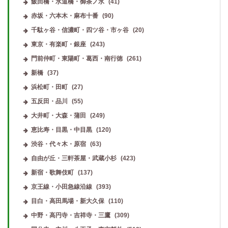
飯田橋・水道橋・御茶ノ水
(41)
赤坂・六本木・麻布十番
(90)
千駄ヶ谷・信濃町・四ツ谷・市ヶ谷
(20)
東京・有楽町・銀座
(243)
門前仲町・東陽町・葛西・南行徳
(261)
新橋
(37)
浜松町・田町
(27)
五反田・品川
(55)
大井町・大森・蒲田
(249)
恵比寿・目黒・中目黒
(120)
渋谷・代々木・原宿
(63)
自由が丘・三軒茶屋・武蔵小杉
(423)
新宿・歌舞伎町
(137)
京王線・小田急線沿線
(393)
目白・高田馬場・新大久保
(110)
中野・高円寺・吉祥寺・三鷹
(309)