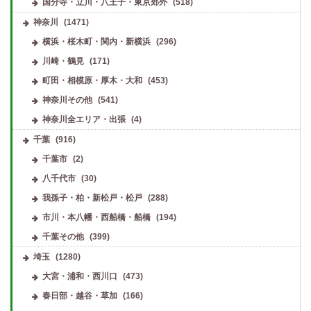
国分寺・立川・八王子・東京郊外
(518)
神奈川
(1471)
横浜・桜木町・関内・新横浜
(296)
川崎・鶴見
(171)
町田・相模原・厚木・大和
(453)
神奈川その他
(541)
神奈川全エリア・出張
(4)
千葉
(916)
千葉市
(2)
八千代市
(30)
我孫子・柏・新松戸・松戸
(288)
市川・本八幡・西船橋・船橋
(194)
千葉その他
(399)
埼玉
(1280)
大宮・浦和・西川口
(473)
春日部・越谷・草加
(166)