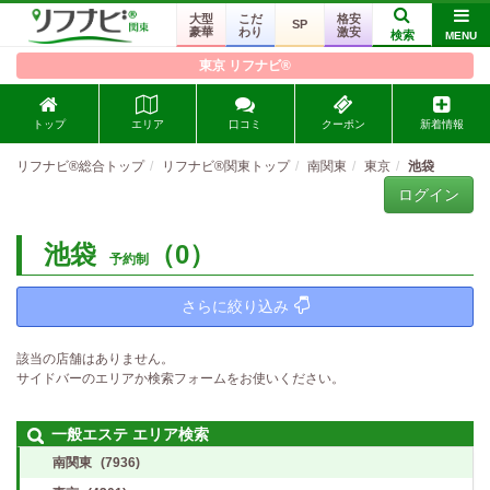
大型
こだ
格安
SP
豪華
わり
激安
検索
MENU
東京 リフナビ®
トップ
エリア
口コミ
クーポン
新着情報
リフナビ®総合トップ
リフナビ®関東トップ
南関東
東京
池袋
ログイン
池袋
（0）
予約制
さらに絞り込み
該当の店舗はありません。
サイドバーのエリアか検索フォームをお使いください。
一般エステ エリア検索
南関東
(7936)