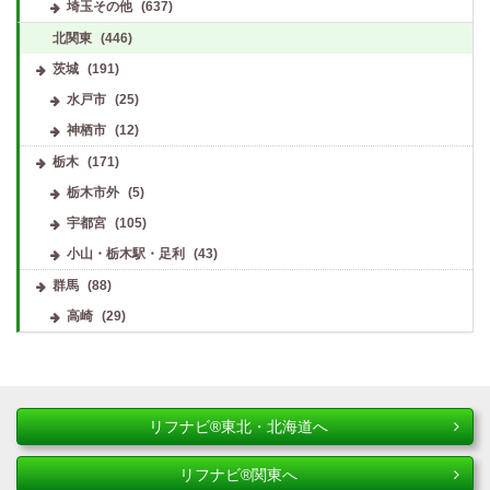
埼玉その他
(637)
北関東
(446)
茨城
(191)
水戸市
(25)
神栖市
(12)
栃木
(171)
栃木市外
(5)
宇都宮
(105)
小山・栃木駅・足利
(43)
群馬
(88)
高崎
(29)
リフナビ®東北・北海道へ
リフナビ®関東へ