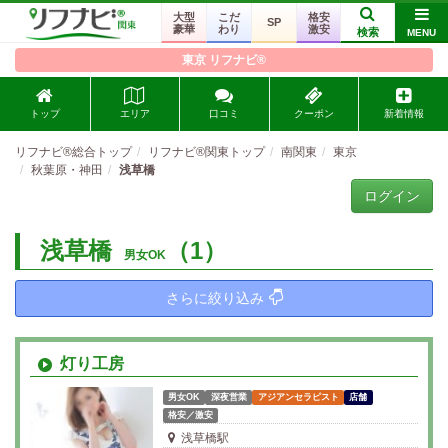
大型
こだ
格安
SP
豪華
わり
激安
検索
MENU
東京 リフナビ®
トップ
エリア
口コミ
クーポン
新着情報
リフナビ®総合トップ
リフナビ®関東トップ
南関東
東京
秋葉原・神田
浅草橋
ログイン
浅草橋
（1）
男女OK
さらに絞り込み
灯り工房
男女OK
深夜営業
アジアンセラピスト
店舗
格安／激安
浅草橋駅