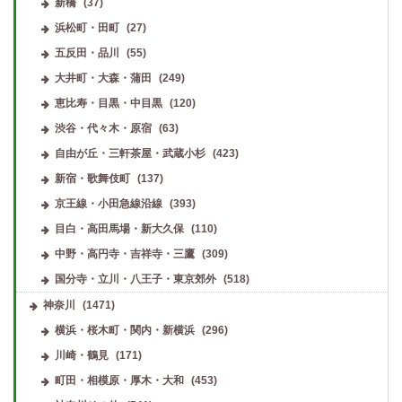
新橋
(37)
浜松町・田町
(27)
五反田・品川
(55)
大井町・大森・蒲田
(249)
恵比寿・目黒・中目黒
(120)
渋谷・代々木・原宿
(63)
自由が丘・三軒茶屋・武蔵小杉
(423)
新宿・歌舞伎町
(137)
京王線・小田急線沿線
(393)
目白・高田馬場・新大久保
(110)
中野・高円寺・吉祥寺・三鷹
(309)
国分寺・立川・八王子・東京郊外
(518)
神奈川
(1471)
横浜・桜木町・関内・新横浜
(296)
川崎・鶴見
(171)
町田・相模原・厚木・大和
(453)