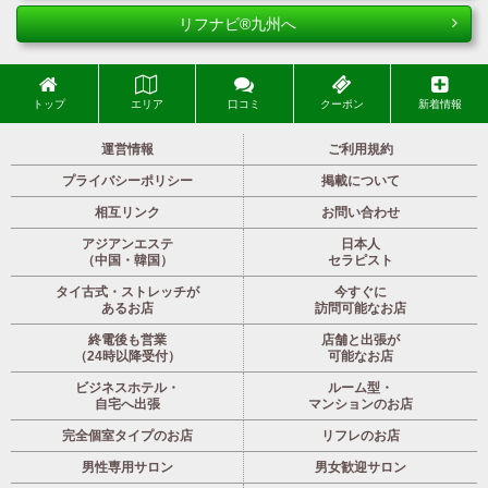
リフナビ®九州へ
トップ
エリア
口コミ
クーポン
新着情報
運営情報
ご利用規約
プライバシーポリシー
掲載について
相互リンク
お問い合わせ
アジアンエステ
日本人
（中国・韓国）
セラピスト
タイ古式・ストレッチが
今すぐに
あるお店
訪問可能なお店
終電後も営業
店舗と出張が
（24時以降受付）
可能なお店
ビジネスホテル・
ルーム型・
自宅へ出張
マンションのお店
完全個室タイプのお店
リフレのお店
男性専用サロン
男女歓迎サロン