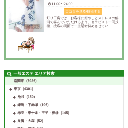
11:00〜24:00
口コミを見る/投稿する
灯り工房では、お客様に癒やしとストレスの解
消で喜んでいただけるよう、セラピスト一同技
術、接客の両面で一生懸命努めさせてい ...
一般エステ エリア検索
南関東
(7936)
東京
(4301)
池袋
(150)
練馬・下赤塚
(106)
赤羽・東十条・王子・板橋
(145)
巣鴨・大塚
(52)