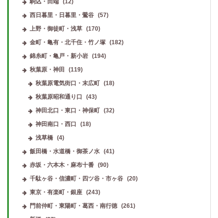
駒込・田端
(12)
西日暮里・日暮里・鶯谷
(57)
上野・御徒町・浅草
(170)
金町・亀有・北千住・竹ノ塚
(182)
錦糸町・亀戸・新小岩
(194)
秋葉原・神田
(119)
秋葉原電気街口・末広町
(18)
秋葉原昭和通り口
(43)
神田北口・東口・神保町
(32)
神田南口・西口
(18)
浅草橋
(4)
飯田橋・水道橋・御茶ノ水
(41)
赤坂・六本木・麻布十番
(90)
千駄ヶ谷・信濃町・四ツ谷・市ヶ谷
(20)
東京・有楽町・銀座
(243)
門前仲町・東陽町・葛西・南行徳
(261)