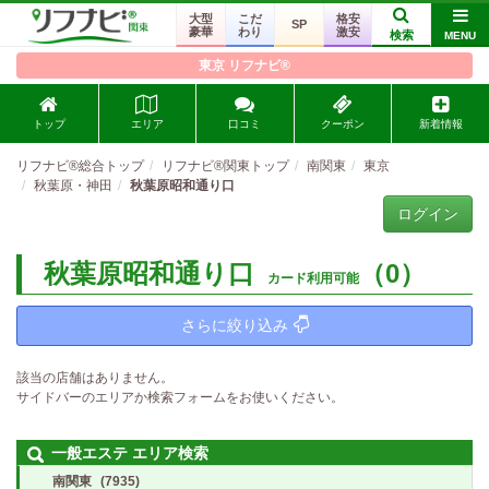
大型
こだ
格安
SP
豪華
わり
激安
検索
MENU
東京 リフナビ®
トップ
エリア
口コミ
クーポン
新着情報
リフナビ®総合トップ
リフナビ®関東トップ
南関東
東京
秋葉原・神田
秋葉原昭和通り口
ログイン
秋葉原昭和通り口
（0）
カード利用可能
さらに絞り込み
該当の店舗はありません。
サイドバーのエリアか検索フォームをお使いください。
一般エステ エリア検索
南関東
(7935)