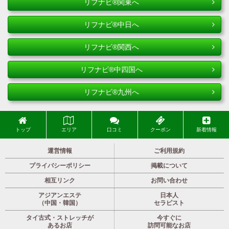
リフナビ®関東へ
リフナビ®中日へ
リフナビ®関西へ
リフナビ®中四国へ
リフナビ®九州へ
トップ
エリア
口コミ
クーポン
新着情報
運営情報
ご利用規約
プライバシーポリシー
掲載について
相互リンク
お問い合わせ
アジアンエステ
日本人
（中国・韓国）
セラピスト
タイ古式・ストレッチが
今すぐに
あるお店
訪問可能なお店