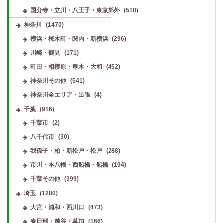
国分寺・立川・八王子・東京郊外
(518)
神奈川
(1470)
横浜・桜木町・関内・新横浜
(296)
川崎・鶴見
(171)
町田・相模原・厚木・大和
(452)
神奈川その他
(541)
神奈川全エリア・出張
(4)
千葉
(916)
千葉市
(2)
八千代市
(30)
我孫子・柏・新松戸・松戸
(288)
市川・本八幡・西船橋・船橋
(194)
千葉その他
(399)
埼玉
(1280)
大宮・浦和・西川口
(473)
春日部・越谷・草加
(166)