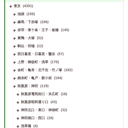
東京
(4301)
池袋
(150)
練馬・下赤塚
(106)
赤羽・東十条・王子・板橋
(145)
巣鴨・大塚
(52)
駒込・田端
(12)
西日暮里・日暮里・鶯谷
(57)
上野・御徒町・浅草
(170)
金町・亀有・北千住・竹ノ塚
(182)
錦糸町・亀戸・新小岩
(194)
秋葉原・神田
(119)
秋葉原電気街口・末広町
(18)
秋葉原昭和通り口
(43)
神田北口・東口・神保町
(32)
神田南口・西口
(18)
浅草橋
(4)