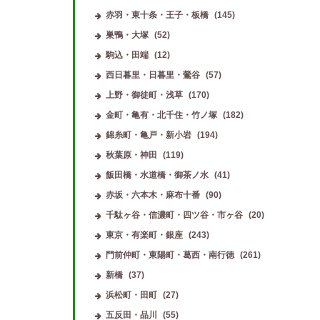
赤羽・東十条・王子・板橋
(145)
巣鴨・大塚
(52)
駒込・田端
(12)
西日暮里・日暮里・鶯谷
(57)
上野・御徒町・浅草
(170)
金町・亀有・北千住・竹ノ塚
(182)
錦糸町・亀戸・新小岩
(194)
秋葉原・神田
(119)
飯田橋・水道橋・御茶ノ水
(41)
赤坂・六本木・麻布十番
(90)
千駄ヶ谷・信濃町・四ツ谷・市ヶ谷
(20)
東京・有楽町・銀座
(243)
門前仲町・東陽町・葛西・南行徳
(261)
新橋
(37)
浜松町・田町
(27)
五反田・品川
(55)