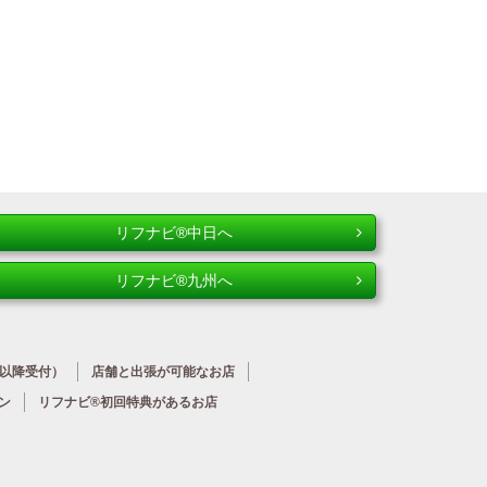
リフナビ®中日へ
リフナビ®九州へ
時以降受付）
店舗と出張が
可能なお店
ン
リフナビ®初回特典が
あるお店