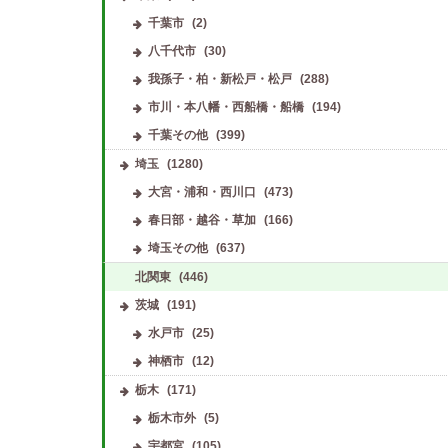
千葉市
(2)
八千代市
(30)
我孫子・柏・新松戸・松戸
(288)
市川・本八幡・西船橋・船橋
(194)
千葉その他
(399)
埼玉
(1280)
大宮・浦和・西川口
(473)
春日部・越谷・草加
(166)
埼玉その他
(637)
北関東
(446)
茨城
(191)
水戸市
(25)
神栖市
(12)
栃木
(171)
栃木市外
(5)
宇都宮
(105)