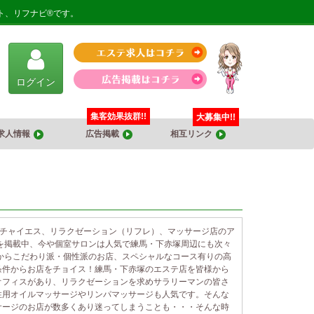
ト、リフナビ®です。
ログイン
集客効果抜群!!
大募集中!!
求人情報
広告掲載
相互リンク
、チャイエス、リラクゼーション（リフレ）、マッサージ店のア
を掲載中、今や個室サロンは人気で練馬・下赤塚周辺にも次々
からこだわり派・個性派のお店、スペシャルなコース有りの高
条件からお店をチョイス！練馬・下赤塚のエステ店を皆様から
オフィスがあり、リラクゼーションを求めサラリーマンの皆さ
性用オイルマッサージやリンパマッサージも人気です。そんな
サージのお店が数多くあり迷ってしまうことも・・・そんな時