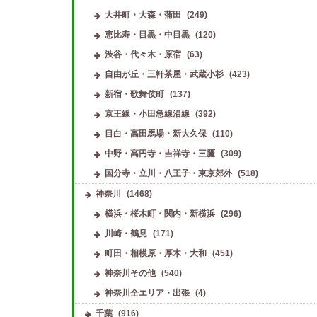
大井町・大森・蒲田
(249)
恵比寿・目黒・中目黒
(120)
渋谷・代々木・原宿
(63)
自由が丘・三軒茶屋・武蔵小杉
(423)
新宿・歌舞伎町
(137)
京王線・小田急線沿線
(392)
目白・高田馬場・新大久保
(110)
中野・高円寺・吉祥寺・三鷹
(309)
国分寺・立川・八王子・東京郊外
(518)
神奈川
(1468)
横浜・桜木町・関内・新横浜
(296)
川崎・鶴見
(171)
町田・相模原・厚木・大和
(451)
神奈川その他
(540)
神奈川全エリア・出張
(4)
千葉
(916)