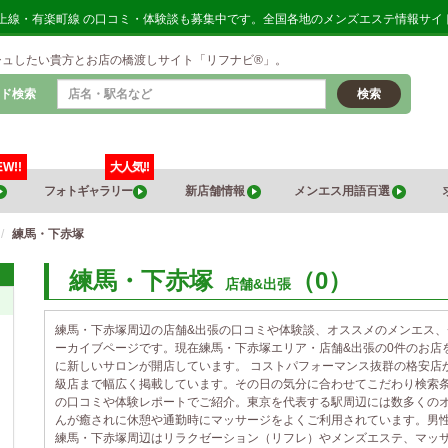
東上線・有楽町線 の口コミ・体験談も募集中です。全国各地のメンズエステ情報サイ
シュしたい貴方とお店の橋渡しサイト「リフナビ®」。
ド検索
検索
EW!!
大人気!!
フォトギャラリー
新店舗情報
メンエス用語百選
練馬・下赤塚
練馬・下赤塚
（0）
店舗&出張
練馬・下赤塚周辺の店舗&出張の口コミや体験談、オススメのメンエス
ーカイブページです。現在練馬・下赤塚エリア・店舗&出張の0件のお店
に新しいサロンが開店しています。 コストパフォーマンス抜群の格安店
級店まで幅広く掲載しています。その日の気分に合わせてこだわり検索
の口コミや体験レポートでご紹介。東京を代表する駅周辺には数多くの
んが癒されに休憩や通勤時にマッサージをよくご利用されています。男
練馬・下赤塚周辺はリラクゼーション（リフレ）やメンズエステ、マッ