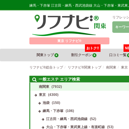
練馬・下赤塚 江古田・練馬・西武池袋線 大山・下赤塚・東武
リフレッ
キーワー
東京 リフナビ®
おトク!!
N
関東トップ
割引クーポン
口コミ一覧
リフナビ®総合トップ
リフナビ®関東トップ
南関東
東京
一般エステ エリア検索
南関東
(7932)
東京
(4300)
池袋
(150)
練馬・下赤塚
(106)
江古田・練馬・西武池袋線
(52)
大山・下赤塚・東武東上線・有楽町線
(53)