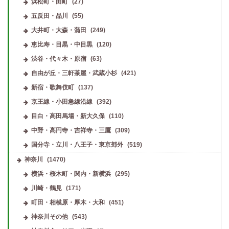
浜松町・田町
(27)
五反田・品川
(55)
大井町・大森・蒲田
(249)
恵比寿・目黒・中目黒
(120)
渋谷・代々木・原宿
(63)
自由が丘・三軒茶屋・武蔵小杉
(421)
新宿・歌舞伎町
(137)
京王線・小田急線沿線
(392)
目白・高田馬場・新大久保
(110)
中野・高円寺・吉祥寺・三鷹
(309)
国分寺・立川・八王子・東京郊外
(519)
神奈川
(1470)
横浜・桜木町・関内・新横浜
(295)
川崎・鶴見
(171)
町田・相模原・厚木・大和
(451)
神奈川その他
(543)