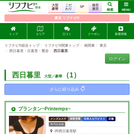
大型
こだ
格安
SP
豪華
わり
激安
検索
MENU
東京 リフナビ®
トップ
エリア
口コミ
クーポン
新着情報
リフナビ®総合トップ
リフナビ®関東トップ
南関東
東京
西日暮里・日暮里・鶯谷
西日暮里
ログイン
西日暮里
（1）
大型／豪華
さらに絞り込み
プランタン~Printemps~
メンズエステ
深夜営業
日本人セラピスト
店舗
スペシャル
JR西日暮里駅