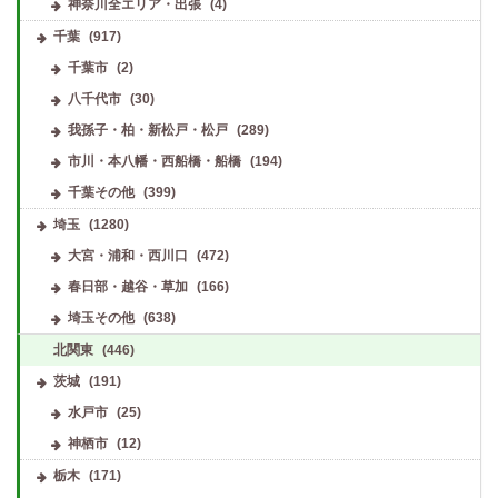
神奈川全エリア・出張
(4)
千葉
(917)
千葉市
(2)
八千代市
(30)
我孫子・柏・新松戸・松戸
(289)
市川・本八幡・西船橋・船橋
(194)
千葉その他
(399)
埼玉
(1280)
大宮・浦和・西川口
(472)
春日部・越谷・草加
(166)
埼玉その他
(638)
北関東
(446)
茨城
(191)
水戸市
(25)
神栖市
(12)
栃木
(171)