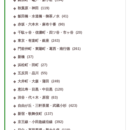
秋葉原・神田
(119)
飯田橋・水道橋・御茶ノ水
(41)
赤坂・六本木・麻布十番
(90)
千駄ヶ谷・信濃町・四ツ谷・市ヶ谷
(20)
東京・有楽町・銀座
(243)
門前仲町・東陽町・葛西・南行徳
(261)
新橋
(37)
浜松町・田町
(27)
五反田・品川
(55)
大井町・大森・蒲田
(249)
恵比寿・目黒・中目黒
(120)
渋谷・代々木・原宿
(63)
自由が丘・三軒茶屋・武蔵小杉
(423)
新宿・歌舞伎町
(137)
京王線・小田急線沿線
(392)
目白・高田馬場・新大久保
(110)