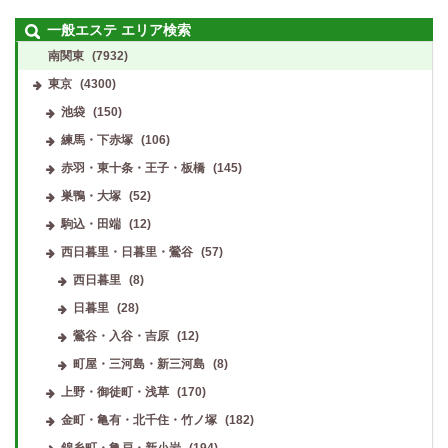
一般エステ エリア検索
南関東
(7932)
東京
(4300)
池袋
(150)
練馬・下赤塚
(106)
赤羽・東十条・王子・板橋
(145)
巣鴨・大塚
(52)
駒込・田端
(12)
西日暮里・日暮里・鶯谷
(57)
西日暮里
(8)
日暮里
(28)
鶯谷・入谷・吉原
(12)
町屋・三河島・新三河島
(8)
上野・御徒町・浅草
(170)
金町・亀有・北千住・竹ノ塚
(182)
錦糸町・亀戸・新小岩
(194)