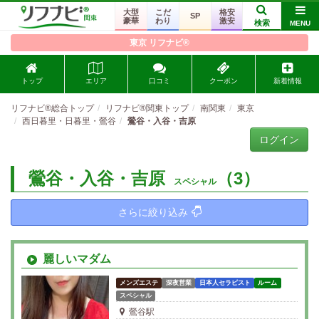
大型
こだ
格安
SP
豪華
わり
激安
検索
MENU
東京 リフナビ®
トップ
エリア
口コミ
クーポン
新着情報
リフナビ®総合トップ
リフナビ®関東トップ
南関東
東京
西日暮里・日暮里・鶯谷
鶯谷・入谷・吉原
ログイン
鶯谷・入谷・吉原
（3）
スペシャル
さらに絞り込み
麗しいマダム
メンズエステ
深夜営業
日本人セラピスト
ルーム
スペシャル
鶯谷駅