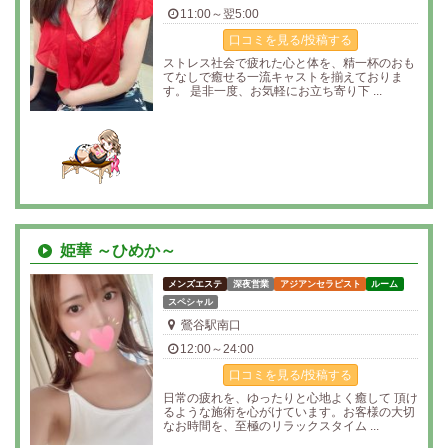
11:00～翌5:00
口コミを見る/投稿する
ストレス社会で疲れた心と体を、精一杯のおも
てなしで癒せる一流キャストを揃えておりま
す。 是非一度、お気軽にお立ち寄り下 ...
姫華 ～ひめか～
メンズエステ
深夜営業
アジアンセラピスト
ルーム
スペシャル
鶯谷駅南口
12:00～24:00
口コミを見る/投稿する
日常の疲れを、ゆったりと心地よく癒して 頂け
るような施術を心がけています。お客様の大切
なお時間を、至極のリラックスタイム ...