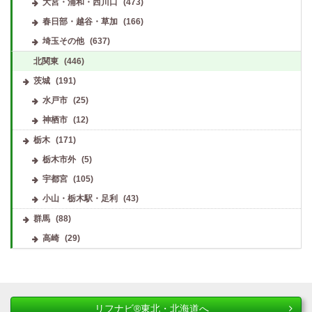
大宮・浦和・西川口
(473)
春日部・越谷・草加
(166)
埼玉その他
(637)
北関東
(446)
茨城
(191)
水戸市
(25)
神栖市
(12)
栃木
(171)
栃木市外
(5)
宇都宮
(105)
小山・栃木駅・足利
(43)
群馬
(88)
高崎
(29)
リフナビ®東北・北海道へ