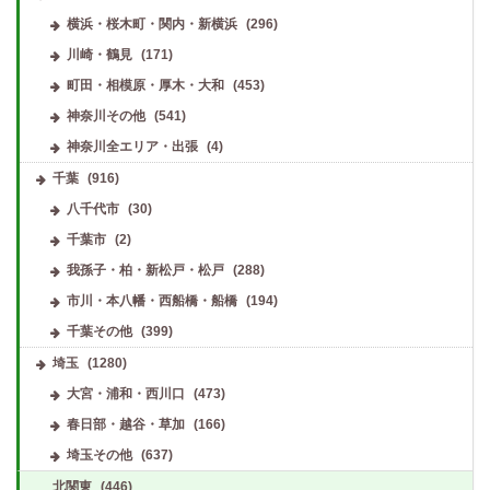
横浜・桜木町・関内・新横浜
(296)
川崎・鶴見
(171)
町田・相模原・厚木・大和
(453)
神奈川その他
(541)
神奈川全エリア・出張
(4)
千葉
(916)
八千代市
(30)
千葉市
(2)
我孫子・柏・新松戸・松戸
(288)
市川・本八幡・西船橋・船橋
(194)
千葉その他
(399)
埼玉
(1280)
大宮・浦和・西川口
(473)
春日部・越谷・草加
(166)
埼玉その他
(637)
北関東
(446)