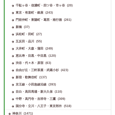
千駄ヶ谷・信濃町・四ツ谷・市ヶ谷
(20)
東京・有楽町・銀座
(243)
門前仲町・東陽町・葛西・南行徳
(261)
新橋
(37)
浜松町・田町
(27)
五反田・品川
(55)
大井町・大森・蒲田
(249)
恵比寿・目黒・中目黒
(120)
渋谷・代々木・原宿
(63)
自由が丘・三軒茶屋・武蔵小杉
(423)
新宿・歌舞伎町
(137)
京王線・小田急線沿線
(393)
目白・高田馬場・新大久保
(110)
中野・高円寺・吉祥寺・三鷹
(309)
国分寺・立川・八王子・東京郊外
(518)
神奈川
(1471)