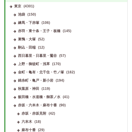
東京
(4301)
池袋
(150)
練馬・下赤塚
(106)
赤羽・東十条・王子・板橋
(145)
巣鴨・大塚
(52)
駒込・田端
(12)
西日暮里・日暮里・鶯谷
(57)
上野・御徒町・浅草
(170)
金町・亀有・北千住・竹ノ塚
(182)
錦糸町・亀戸・新小岩
(194)
秋葉原・神田
(119)
飯田橋・水道橋・御茶ノ水
(41)
赤坂・六本木・麻布十番
(90)
赤坂・赤坂見附
(42)
六本木
(18)
麻布十番
(29)