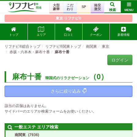
大型
こだ
格安
SP
豪華
わり
激安
検索
MENU
東京 リフナビ®
トップ
エリア
口コミ
クーポン
新着情報
リフナビ®総合トップ
リフナビ®関東トップ
南関東
東京
赤坂・六本木・麻布十番
麻布十番
ログイン
麻布十番
（0）
韓国式のリラクゼーション
さらに絞り込み
該当の店舗はありません。
サイドバーのエリアか検索フォームをお使いください。
一般エステ エリア検索
南関東
(7936)