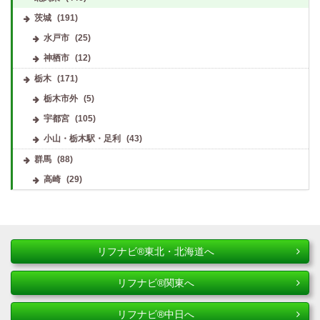
茨城
(191)
水戸市
(25)
神栖市
(12)
栃木
(171)
栃木市外
(5)
宇都宮
(105)
小山・栃木駅・足利
(43)
群馬
(88)
高崎
(29)
リフナビ®東北・北海道へ
リフナビ®関東へ
リフナビ®中日へ