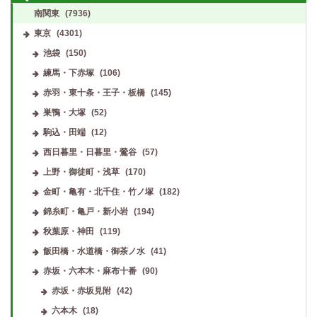
南関東
(7936)
東京
(4301)
池袋
(150)
練馬・下赤塚
(106)
赤羽・東十条・王子・板橋
(145)
巣鴨・大塚
(52)
駒込・田端
(12)
西日暮里・日暮里・鶯谷
(57)
上野・御徒町・浅草
(170)
金町・亀有・北千住・竹ノ塚
(182)
錦糸町・亀戸・新小岩
(194)
秋葉原・神田
(119)
飯田橋・水道橋・御茶ノ水
(41)
赤坂・六本木・麻布十番
(90)
赤坂・赤坂見附
(42)
六本木
(18)