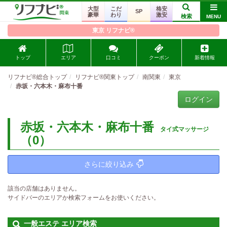
大型
こだ
格安
SP
豪華
わり
激安
検索
MENU
東京 リフナビ®
トップ
エリア
口コミ
クーポン
新着情報
リフナビ®総合トップ
リフナビ®関東トップ
南関東
東京
赤坂・六本木・麻布十番
ログイン
赤坂・六本木・麻布十番
タイ式マッサージ
（0）
さらに絞り込み
該当の店舗はありません。
サイドバーのエリアか検索フォームをお使いください。
一般エステ エリア検索