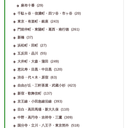
麻布十番
(29)
千駄ヶ谷・信濃町・四ツ谷・市ヶ谷
(20)
東京・有楽町・銀座
(243)
門前仲町・東陽町・葛西・南行徳
(261)
新橋
(37)
浜松町・田町
(27)
五反田・品川
(55)
大井町・大森・蒲田
(249)
恵比寿・目黒・中目黒
(120)
渋谷・代々木・原宿
(63)
自由が丘・三軒茶屋・武蔵小杉
(423)
新宿・歌舞伎町
(137)
京王線・小田急線沿線
(393)
目白・高田馬場・新大久保
(110)
中野・高円寺・吉祥寺・三鷹
(309)
国分寺・立川・八王子・東京郊外
(518)