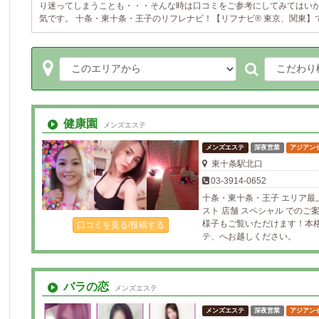
り迷ってしまうことも・・・そんな時は口コミをご参考にしてみてはい
気です。 十条・東十条・王子のリフレナビ！【リフナビ® 東京、関東】
健康園
メンズエステ
メンズエステ
深夜営業
アジアン
東十条駅北口
03-3914-0652
十条・東十条・王子 エリア最
スト 店舗 スペシャル での
様子もご覧いただけます！本
口コミを見る/投稿する
テ、へお越しください。
バラの恋
メンズエステ
メンズエステ
深夜営業
アジアン