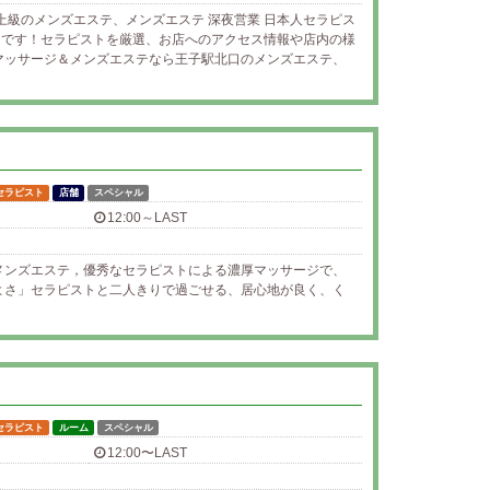
上級のメンズエステ、メンズエステ 深夜営業 日本人セラピス
案内です！セラピストを厳選、お店へのアクセス情報や店内の様
マッサージ＆メンズエステなら王子駅北口のメンズエステ、
セラピスト
店舗
スペシャル
12:00～LAST
メンズエステ，優秀なセラピストによる濃厚マッサージで、
よさ」セラピストと二人きりで過ごせる、居心地が良く、く
セラピスト
ルーム
スペシャル
12:00〜LAST