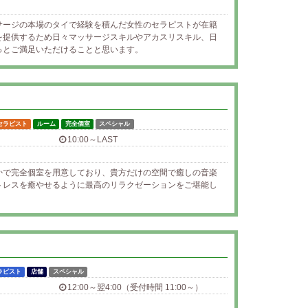
サージの本場のタイで経験を積んだ女性のセラピストが在籍
を提供するため日々マッサージスキルやアカスリスキル、日
っとご満足いただけることと思います。
セラピスト
ルーム
完全個室
スペシャル
10:00～LAST
かで完全個室を用意しており、貴方だけの空間で癒しの音楽
トレスを癒やせるように最高のリラクゼーションをご堪能し
ラピスト
店舗
スペシャル
12:00～翌4:00（受付時間 11:00～）