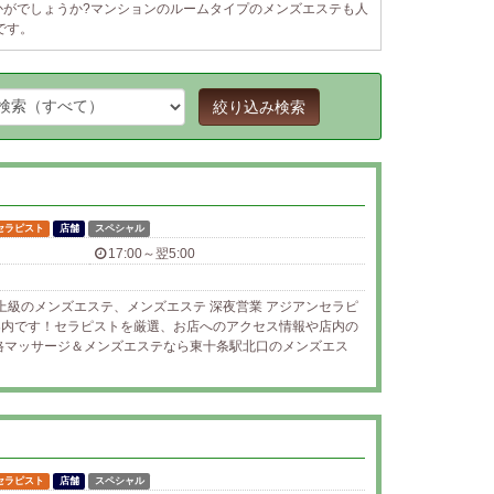
かがでしょうか?マンションのルームタイプのメンズエステも人
です。
絞り込み検索
セラピスト
店舗
スペシャル
17:00～翌5:00
上級のメンズエステ、メンズエステ 深夜営業 アジアンセラピ
ご案内です！セラピストを厳選、お店へのアクセス情報や店内の
格マッサージ＆メンズエステなら東十条駅北口のメンズエス
セラピスト
店舗
スペシャル