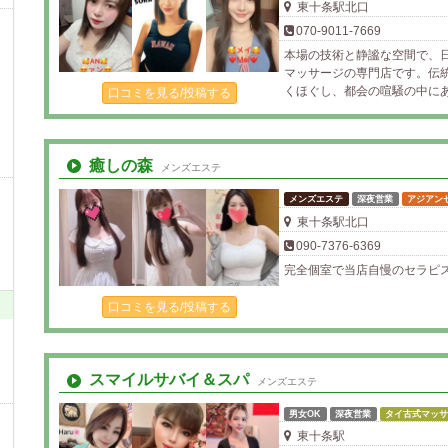
東十条駅北口
070-9011-7669
本場の技術と静謐な空間で、日
マッサージの専門店です。伝
くほぐし、都会の喧騒の中に
口コミを見る/投稿する
癒しの森
メンズエステ
メンズエステ
深夜営業
アジアン
東十条駅北口
090-7376-6369
完全個室で当店自慢のセラピ
口コミを見る/投稿する
スマイルサバイ＆スパ
メンズエステ
男女OK
深夜営業
タイ古式マッサ
東十条駅