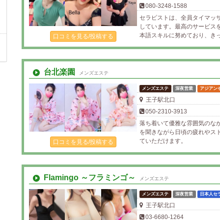
080-3248-1588
セラピストは、全員タイマッ
しています。最高のサービス
本語スキルに努めており、き
口コミを見る/投稿する
台北楽園
メンズエステ
メンズエステ
深夜営業
アジアン
王子駅北口
050-2310-3913
落ち着いて優雅な雰囲気のな
を聞きながら日頃の疲れやス
ていただけます。
口コミを見る/投稿する
Flamingo ～フラミンゴ～
メンズエステ
メンズエステ
深夜営業
日本人セ
王子駅北口
03-6680-1264