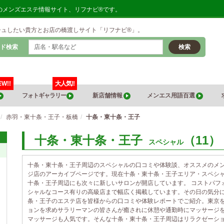
のメンズエステ情報サイト、リフナビ®です。
シュしたい貴方とお店の橋渡しサイト「リフナビ®」。
ド検索
検索
EW!!
大人気!!
フォトギャラリー
新店舗情報
メンエス用語百選
赤羽・東十条・王子・板橋
十条・東十条・王子
十条・東十条・王子
（11）
スペシャル
十条・東十条・王子周辺のスペシャルの口コミや体験談、オススメのメ
ジ店のアーカイブページです。現在十条・東十条・王子エリア・スペシャ
十条・王子周辺にも次々に新しいサロンが開店しています。 コストパフ
シャルなコース有りの高級店まで幅広く掲載しています。その日の気分
条・王子のエステ店を皆様からの口コミや体験レポートでご紹介。東京
ョンを求めサラリーマンの皆さんが癒されに休憩や通勤時にマッサージ
マッサージも人気です。そんな十条・東十条・王子周辺はリラクゼーシ