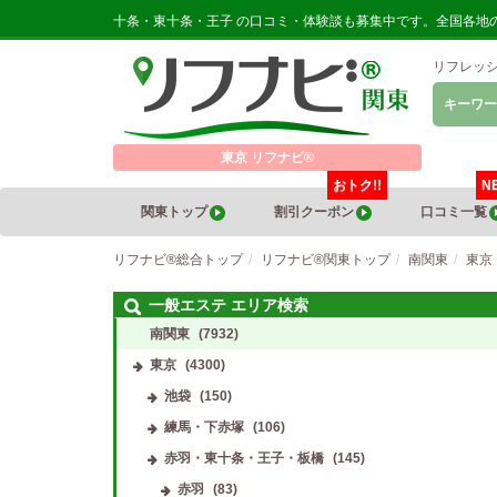
十条・東十条・王子 の口コミ・体験談も募集中です。全国各地
リフレッ
キーワー
東京 リフナビ®
おトク!!
N
関東トップ
割引クーポン
口コミ一覧
リフナビ®総合トップ
リフナビ®関東トップ
南関東
東京
一般エステ エリア検索
南関東
(7932)
東京
(4300)
池袋
(150)
練馬・下赤塚
(106)
赤羽・東十条・王子・板橋
(145)
赤羽
(83)