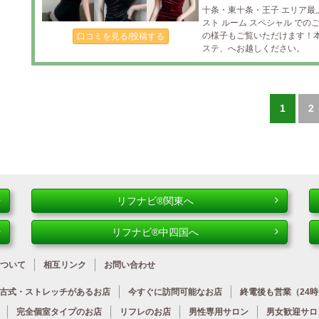
十条・東十条・王子 エリア最
スト ルーム スペシャル で
の様子もご覧いただけます！
口コミを見る/投稿する
ステ、へお越しください。
1
2
リフナビ®関東へ
リフナビ®中四国へ
ついて
相互リンク
お問い合わせ
古式・ストレッチが
あるお店
今すぐに
訪問可能なお店
終電後も営業
（24
完全個室タイプのお店
リフレのお店
男性専用サロン
男女歓迎サロ