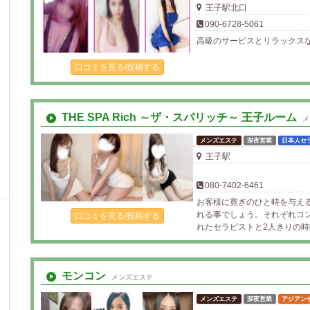
王子駅北口
090-6728-5061
高級のサービスとリラックス
口コミを見る/投稿する
THE SPA Rich ～ザ・スパリッチ～ 王子ルーム
メ
メンズエステ
深夜営業
日本人セ
王子駅
080-7402-6461
お客様に寛ぎのひと時を与え
れる事でしょう。それぞれコ
口コミを見る/投稿する
れたセラピストと2人きりの
モンコン
メンズエステ
メンズエステ
深夜営業
アジアン