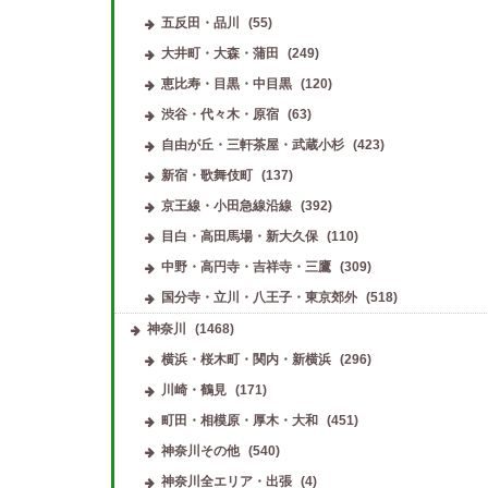
五反田・品川
(55)
大井町・大森・蒲田
(249)
恵比寿・目黒・中目黒
(120)
渋谷・代々木・原宿
(63)
自由が丘・三軒茶屋・武蔵小杉
(423)
新宿・歌舞伎町
(137)
京王線・小田急線沿線
(392)
目白・高田馬場・新大久保
(110)
中野・高円寺・吉祥寺・三鷹
(309)
国分寺・立川・八王子・東京郊外
(518)
神奈川
(1468)
横浜・桜木町・関内・新横浜
(296)
川崎・鶴見
(171)
町田・相模原・厚木・大和
(451)
神奈川その他
(540)
神奈川全エリア・出張
(4)