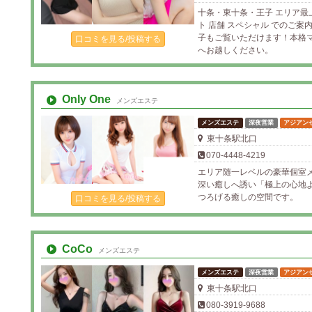
十条・東十条・王子 エリア最
ト 店舗 スペシャル でのご
子もご覧いただけます！本格
口コミを見る/投稿する
へお越しください。
Only One
メンズエステ
メンズエステ
深夜営業
アジアン
東十条駅北口
070-4448-4219
エリア随一レベルの豪華個室
深い癒しへ誘い「極上の心地
つろげる癒しの空間です。
口コミを見る/投稿する
CoCo
メンズエステ
メンズエステ
深夜営業
アジアン
東十条駅北口
080-3919-9688