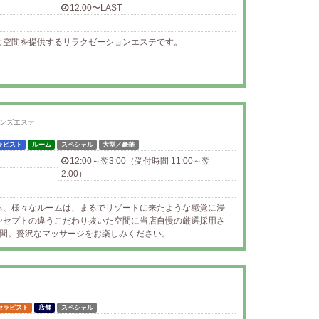
12:00〜LAST
な空間を提供するリラクゼーションエステです。
ンズエステ
ラピスト
ルーム
スペシャル
大型／豪華
12:00～翌3:00（受付時間 11:00～翌
2:00）
る、様々なルームは、まるでリゾートに来たような感覚に浸
ンセプトの違うこだわり抜いた空間に当店自慢の厳選採用さ
時間。贅沢なマッサージをお楽しみください。
セラピスト
店舗
スペシャル