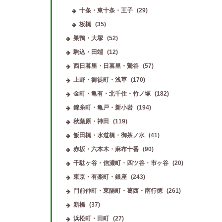
十条・東十条・王子
(29)
板橋
(35)
巣鴨・大塚
(52)
駒込・田端
(12)
西日暮里・日暮里・鶯谷
(57)
上野・御徒町・浅草
(170)
金町・亀有・北千住・竹ノ塚
(182)
錦糸町・亀戸・新小岩
(194)
秋葉原・神田
(119)
飯田橋・水道橋・御茶ノ水
(41)
赤坂・六本木・麻布十番
(90)
千駄ヶ谷・信濃町・四ツ谷・市ヶ谷
(20)
東京・有楽町・銀座
(243)
門前仲町・東陽町・葛西・南行徳
(261)
新橋
(37)
浜松町・田町
(27)