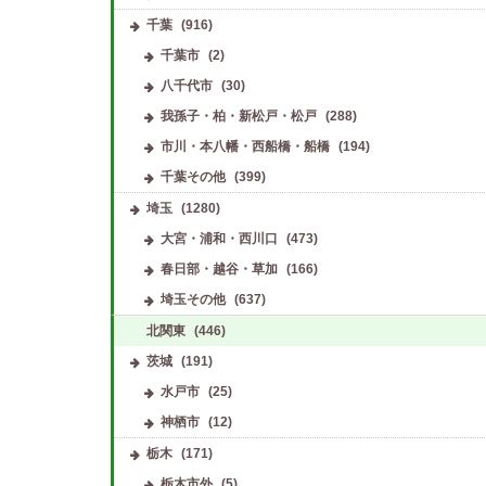
千葉
(916)
千葉市
(2)
八千代市
(30)
我孫子・柏・新松戸・松戸
(288)
市川・本八幡・西船橋・船橋
(194)
千葉その他
(399)
埼玉
(1280)
大宮・浦和・西川口
(473)
春日部・越谷・草加
(166)
埼玉その他
(637)
北関東
(446)
茨城
(191)
水戸市
(25)
神栖市
(12)
栃木
(171)
栃木市外
(5)