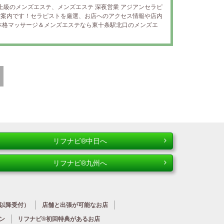
上級のメンズエステ、メンズエステ 深夜営業 アジアンセラピ
のご案内です！セラピストを厳選、お店へのアクセス情報や店内
本格マッサージ＆メンズエステなら東十条駅北口のメンズエ
リフナビ®中日へ
リフナビ®九州へ
時以降受付）
店舗と出張が
可能なお店
ン
リフナビ®初回特典が
あるお店