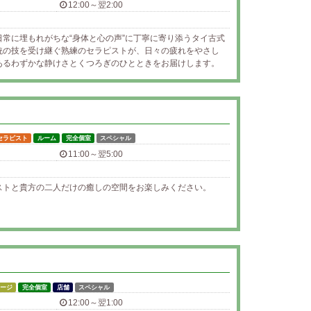
12:00～翌2:00
常に埋もれがちな“身体と心の声”に丁寧に寄り添うタイ古式
統の技を受け継ぐ熟練のセラピストが、日々の疲れをやさし
あるわずかな静けさとくつろぎのひとときをお届けします。
セラピスト
ルーム
完全個室
スペシャル
11:00～翌5:00
ストと貴方の二人だけの癒しの空間をお楽しみください。
ージ
完全個室
店舗
スペシャル
12:00～翌1:00