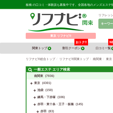
板橋 の口コミ・体験談も募集中です。全国各地のメンズエステ
リフレッ
キーワー
東京 リフナビ®
おトク!!
N
関東トップ
割引クーポン
口コミ一覧
リフナビ®総合トップ
リフナビ®関東トップ
南関東
東京
一般エステ エリア検索
南関東
(7936)
東京
(4301)
池袋
(150)
練馬・下赤塚
(106)
赤羽・東十条・王子・板橋
(145)
赤羽
(83)