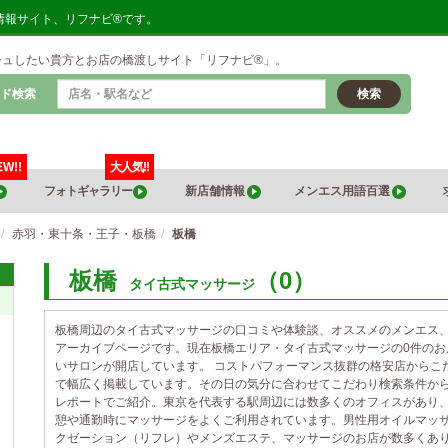
情報サイト、リフナビ®です。
シュしたい貴方とお店の橋渡しサイト「リフナビ®」。
ド検索
検索
EW!!
大人気!!
フォトギャラリー
新店舗情報
メンエス用語百選
赤羽・東十条・王子・板橋
板橋
板橋
（0）
タイ古式マッサージ
板橋周辺のタイ古式マッサージの口コミや体験談、オススメのメンエス
アーカイブページです。現在板橋エリア・タイ古式マッサージの0件の
いサロンが開店しています。 コストパフォーマンス抜群の格安店からこ
で幅広く掲載しています。その日の気分に合わせてこだわり検索条件か
レポートでご紹介。東京を代表する駅周辺には数多くのオフィスがあり
憩や通勤時にマッサージをよくご利用されています。男性用オイルマッ
クゼーション（リフレ）やメンズエステ、マッサージのお店が数多くあ