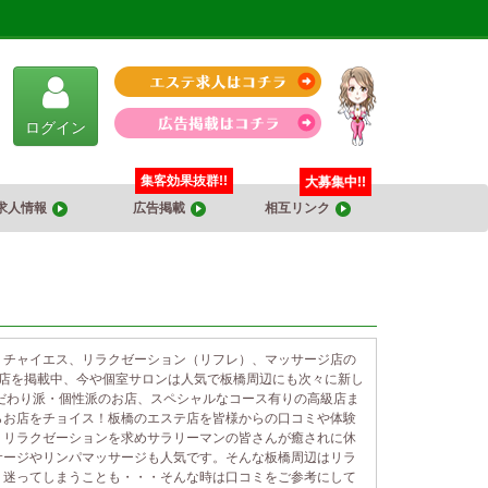
ログイン
集客効果抜群!!
大募集中!!
求人情報
広告掲載
相互リンク
、チャイエス、リラクゼーション（リフレ）、マッサージ店の
お店を掲載中、今や個室サロンは人気で板橋周辺にも次々に新し
だわり派・個性派のお店、スペシャルなコース有りの高級店ま
らお店をチョイス！板橋のエステ店を皆様からの口コミや体験
、リラクゼーションを求めサラリーマンの皆さんが癒されに休
サージやリンパマッサージも人気です。そんな板橋周辺はリラ
り迷ってしまうことも・・・そんな時は口コミをご参考にして