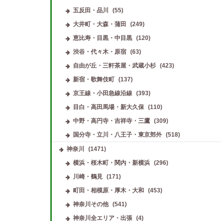
五反田・品川
(55)
大井町・大森・蒲田
(249)
恵比寿・目黒・中目黒
(120)
渋谷・代々木・原宿
(63)
自由が丘・三軒茶屋・武蔵小杉
(423)
新宿・歌舞伎町
(137)
京王線・小田急線沿線
(393)
目白・高田馬場・新大久保
(110)
中野・高円寺・吉祥寺・三鷹
(309)
国分寺・立川・八王子・東京郊外
(518)
神奈川
(1471)
横浜・桜木町・関内・新横浜
(296)
川崎・鶴見
(171)
町田・相模原・厚木・大和
(453)
神奈川その他
(541)
神奈川全エリア・出張
(4)