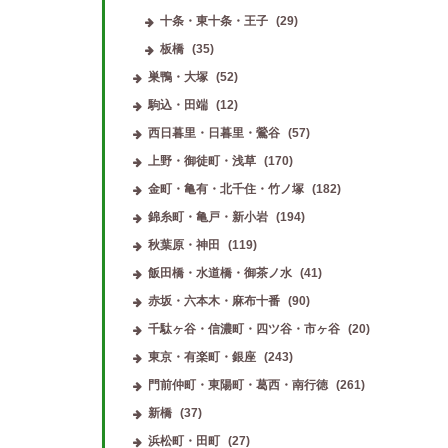
十条・東十条・王子
(29)
板橋
(35)
巣鴨・大塚
(52)
駒込・田端
(12)
西日暮里・日暮里・鶯谷
(57)
上野・御徒町・浅草
(170)
金町・亀有・北千住・竹ノ塚
(182)
錦糸町・亀戸・新小岩
(194)
秋葉原・神田
(119)
飯田橋・水道橋・御茶ノ水
(41)
赤坂・六本木・麻布十番
(90)
千駄ヶ谷・信濃町・四ツ谷・市ヶ谷
(20)
東京・有楽町・銀座
(243)
門前仲町・東陽町・葛西・南行徳
(261)
新橋
(37)
浜松町・田町
(27)