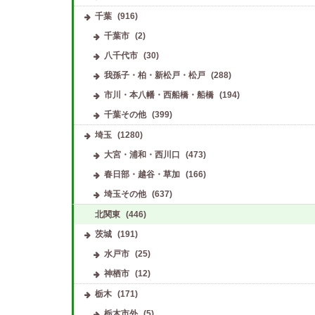
千葉
(916)
千葉市
(2)
八千代市
(30)
我孫子・柏・新松戸・松戸
(288)
市川・本八幡・西船橋・船橋
(194)
千葉その他
(399)
埼玉
(1280)
大宮・浦和・西川口
(473)
春日部・越谷・草加
(166)
埼玉その他
(637)
北関東
(446)
茨城
(191)
水戸市
(25)
神栖市
(12)
栃木
(171)
栃木市外
(5)