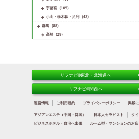
宇都宮
(105)
小山・栃木駅・足利
(43)
群馬
(88)
高崎
(29)
リフナビ®東北・北海道へ
リフナビ®関西へ
運営情報
ご利用規約
プライバシーポリシー
掲載に
アジアンエステ
（中国・韓国）
日本人
セラピスト
タイ
ビジネスホテル・
自宅へ出張
ルーム型・
マンションのお店