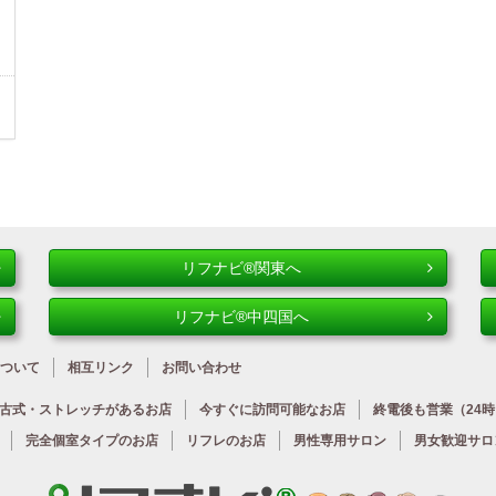
リフナビ®関東へ
リフナビ®中四国へ
ついて
相互リンク
お問い合わせ
古式・ストレッチが
あるお店
今すぐに
訪問可能なお店
終電後も営業
（24
完全個室タイプのお店
リフレのお店
男性専用サロン
男女歓迎サロ