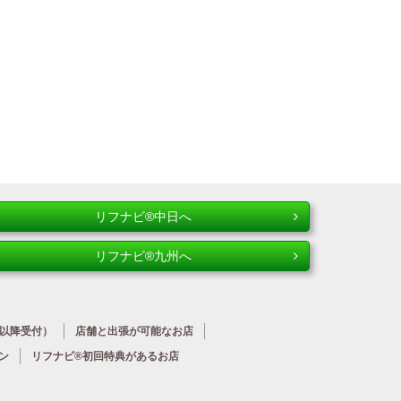
リフナビ®中日へ
リフナビ®九州へ
時以降受付）
店舗と出張が
可能なお店
ン
リフナビ®初回特典が
あるお店