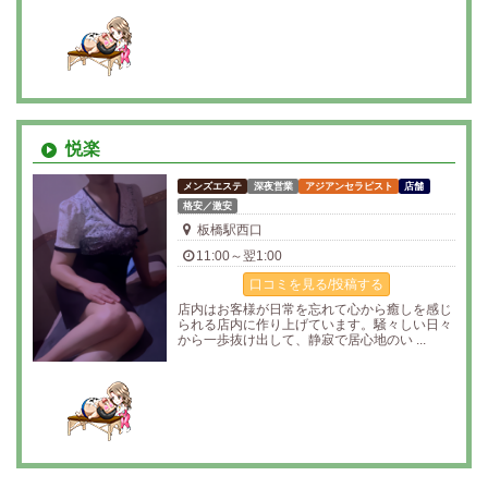
悦楽
メンズエステ
深夜営業
アジアンセラピスト
店舗
格安／激安
板橋駅西口
11:00～翌1:00
口コミを見る/投稿する
店内はお客様が日常を忘れて心から癒しを感じ
られる店内に作り上げています。騒々しい日々
から一歩抜け出して、静寂で居心地のい ...