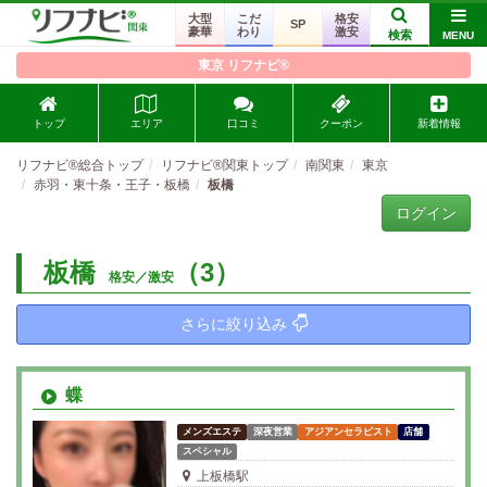
大型
こだ
格安
SP
豪華
わり
激安
検索
MENU
東京 リフナビ®
トップ
エリア
口コミ
クーポン
新着情報
リフナビ®総合トップ
リフナビ®関東トップ
南関東
東京
赤羽・東十条・王子・板橋
板橋
ログイン
板橋
（3）
格安／激安
さらに絞り込み
蝶
メンズエステ
深夜営業
アジアンセラピスト
店舗
スペシャル
上板橋駅