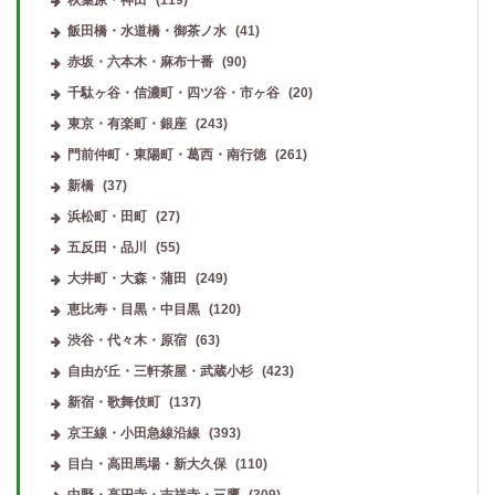
飯田橋・水道橋・御茶ノ水
(41)
赤坂・六本木・麻布十番
(90)
千駄ヶ谷・信濃町・四ツ谷・市ヶ谷
(20)
東京・有楽町・銀座
(243)
門前仲町・東陽町・葛西・南行徳
(261)
新橋
(37)
浜松町・田町
(27)
五反田・品川
(55)
大井町・大森・蒲田
(249)
恵比寿・目黒・中目黒
(120)
渋谷・代々木・原宿
(63)
自由が丘・三軒茶屋・武蔵小杉
(423)
新宿・歌舞伎町
(137)
京王線・小田急線沿線
(393)
目白・高田馬場・新大久保
(110)
中野・高円寺・吉祥寺・三鷹
(309)