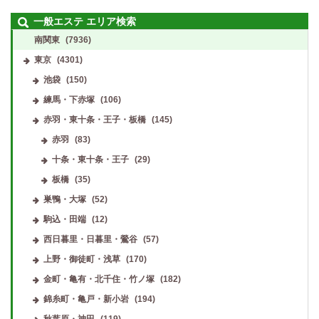
一般エステ エリア検索
南関東
(7936)
東京
(4301)
池袋
(150)
練馬・下赤塚
(106)
赤羽・東十条・王子・板橋
(145)
赤羽
(83)
十条・東十条・王子
(29)
板橋
(35)
巣鴨・大塚
(52)
駒込・田端
(12)
西日暮里・日暮里・鶯谷
(57)
上野・御徒町・浅草
(170)
金町・亀有・北千住・竹ノ塚
(182)
錦糸町・亀戸・新小岩
(194)
秋葉原・神田
(119)