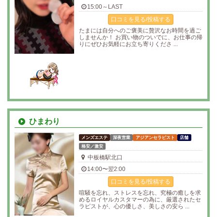
15:00～LAST
口コミを見る/投稿する
たまには自分へのご褒美に贅沢なお時間を過ご
しませんか！ お買い物のついでに、お仕事の帰
りにぜひお気軽にお立ち寄りくださ ...
ひまわり
メンズエステ
深夜営業
アジアンセラピスト
店舗
格安／激安
中板橋駅北口
14:00〜翌2:00
口コミを見る/投稿する
喧騒を忘れ、ストレスを忘れ、究極の癒しを求
めるロイヤルカスタマーの為に、厳選されたセ
ラピストが、心の優しさ、美しさの安ら ...