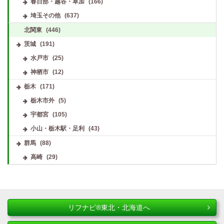
春日部・越谷・草加
(166)
埼玉その他
(637)
北関東
(446)
茨城
(191)
水戸市
(25)
神栖市
(12)
栃木
(171)
栃木市外
(5)
宇都宮
(105)
小山・栃木駅・足利
(43)
群馬
(88)
高崎
(29)
リフナビ®東北・北海道へ