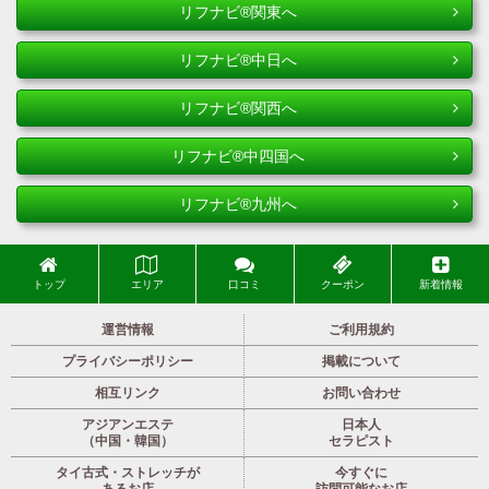
リフナビ®関東へ
リフナビ®中日へ
リフナビ®関西へ
リフナビ®中四国へ
リフナビ®九州へ
トップ
エリア
口コミ
クーポン
新着情報
運営情報
ご利用規約
プライバシーポリシー
掲載について
相互リンク
お問い合わせ
アジアンエステ
日本人
（中国・韓国）
セラピスト
タイ古式・ストレッチが
今すぐに
あるお店
訪問可能なお店