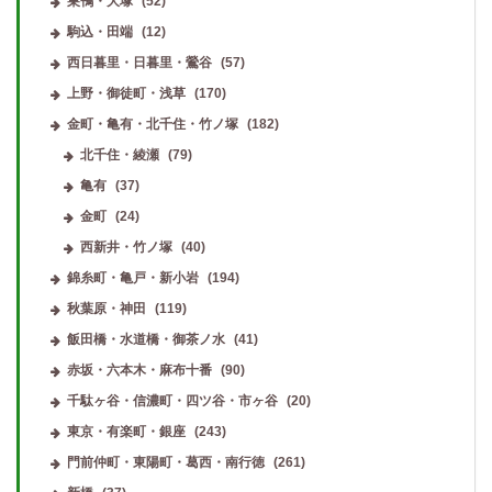
巣鴨・大塚
(52)
駒込・田端
(12)
西日暮里・日暮里・鶯谷
(57)
上野・御徒町・浅草
(170)
金町・亀有・北千住・竹ノ塚
(182)
北千住・綾瀬
(79)
亀有
(37)
金町
(24)
西新井・竹ノ塚
(40)
錦糸町・亀戸・新小岩
(194)
秋葉原・神田
(119)
飯田橋・水道橋・御茶ノ水
(41)
赤坂・六本木・麻布十番
(90)
千駄ヶ谷・信濃町・四ツ谷・市ヶ谷
(20)
東京・有楽町・銀座
(243)
門前仲町・東陽町・葛西・南行徳
(261)