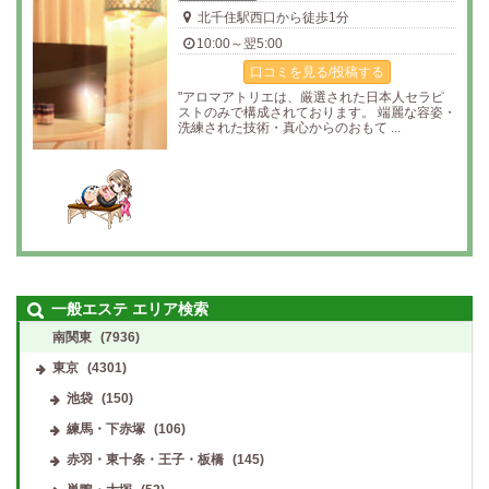
北千住駅西口から徒歩1分
10:00～翌5:00
口コミを見る/投稿する
"アロマアトリエは、厳選された日本人セラピ
ストのみで構成されております。 端麗な容姿・
洗練された技術・真心からのおもて ...
一般エステ エリア検索
南関東
(7936)
東京
(4301)
池袋
(150)
練馬・下赤塚
(106)
赤羽・東十条・王子・板橋
(145)