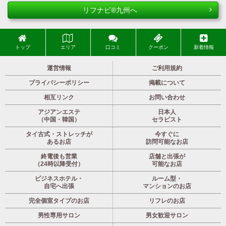
リフナビ®九州へ
トップ
エリア
口コミ
クーポン
新着情報
運営情報
ご利用規約
プライバシーポリシー
掲載について
相互リンク
お問い合わせ
アジアンエステ
日本人
（中国・韓国）
セラピスト
タイ古式・ストレッチが
今すぐに
あるお店
訪問可能なお店
終電後も営業
店舗と出張が
（24時以降受付）
可能なお店
ビジネスホテル・
ルーム型・
自宅へ出張
マンションのお店
完全個室タイプのお店
リフレのお店
男性専用サロン
男女歓迎サロン