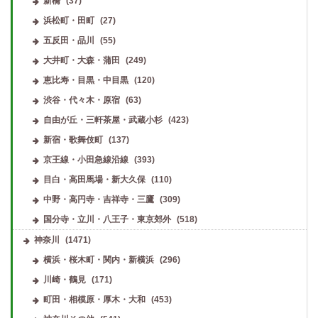
新橋
(37)
浜松町・田町
(27)
五反田・品川
(55)
大井町・大森・蒲田
(249)
恵比寿・目黒・中目黒
(120)
渋谷・代々木・原宿
(63)
自由が丘・三軒茶屋・武蔵小杉
(423)
新宿・歌舞伎町
(137)
京王線・小田急線沿線
(393)
目白・高田馬場・新大久保
(110)
中野・高円寺・吉祥寺・三鷹
(309)
国分寺・立川・八王子・東京郊外
(518)
神奈川
(1471)
横浜・桜木町・関内・新横浜
(296)
川崎・鶴見
(171)
町田・相模原・厚木・大和
(453)