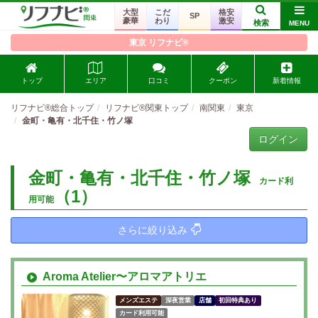
大型
こだ
格安
SP
豪華
わり
激安
検索
MENU
東京 リフナビ®
トップ
エリア
口コミ
クーポン
新着情報
リフナビ®総合トップ
リフナビ®関東トップ
南関東
東京
金町・亀有・北千住・竹ノ塚
ログイン
金町・亀有・北千住・竹ノ塚
カード利
（1）
用可能
さらに絞り込み
Aroma Atelier〜アロマアトリエ
メンズエステ
深夜営業
店舗
初回特典あり
カード利用可能