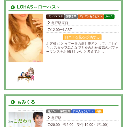
LOHAS～ローハス～
メンズエステ
深夜営業
アジアンセラピスト
ルーム
亀戸駅東口
12:00〜LAST
口コミを見る/投稿する
お客様 にとって一番の癒し場所として、これか
らも スタッフみんなで力を合わせ最高のパフォ
ーマンスをお届けしたいと考えてお ...
もみくる
男女OK
深夜営業
日本人セラピスト
出張
亀戸駅
20:00～翌5:00（受付 19:00～翌1:00）