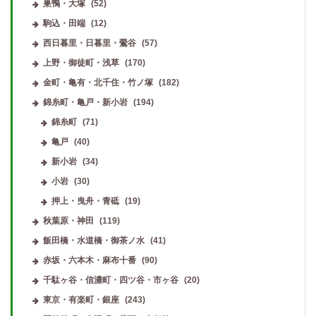
巣鴨・大塚
(52)
駒込・田端
(12)
西日暮里・日暮里・鶯谷
(57)
上野・御徒町・浅草
(170)
金町・亀有・北千住・竹ノ塚
(182)
錦糸町・亀戸・新小岩
(194)
錦糸町
(71)
亀戸
(40)
新小岩
(34)
小岩
(30)
押上・曳舟・青砥
(19)
秋葉原・神田
(119)
飯田橋・水道橋・御茶ノ水
(41)
赤坂・六本木・麻布十番
(90)
千駄ヶ谷・信濃町・四ツ谷・市ヶ谷
(20)
東京・有楽町・銀座
(243)