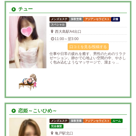
チュー
メンズエステ
深夜営業
アジアンセラピスト
店舗
スペシャル
西大島駅A4出口
11:00～翌3:00
口コミを見る/投稿する
仕事や日常の疲れを癒す、男性のためのリラク
ゼーション。静かで心地よい空間の中、やさし
く包み込むようなマッサージで、溜まっ ...
恋姫～こいひめ～
メンズエステ
深夜営業
アジアンセラピスト
ルーム
完全個室
亀戸駅北口