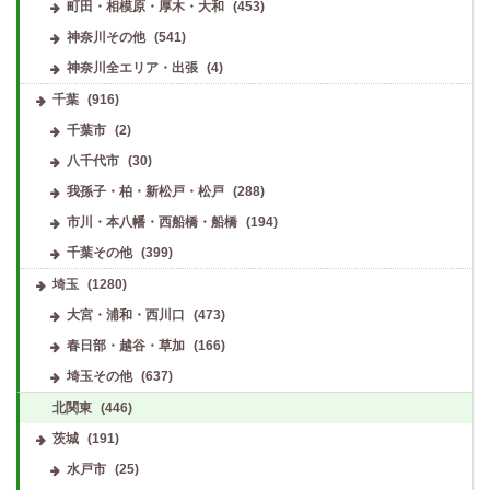
町田・相模原・厚木・大和
(453)
神奈川その他
(541)
神奈川全エリア・出張
(4)
千葉
(916)
千葉市
(2)
八千代市
(30)
我孫子・柏・新松戸・松戸
(288)
市川・本八幡・西船橋・船橋
(194)
千葉その他
(399)
埼玉
(1280)
大宮・浦和・西川口
(473)
春日部・越谷・草加
(166)
埼玉その他
(637)
北関東
(446)
茨城
(191)
水戸市
(25)