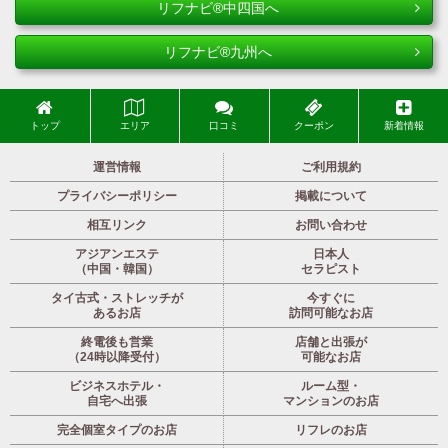
リフナビ®中四国へ
リフナビ®九州へ
トップ
エリア
口コミ
クーポン
新着情報
運営情報
ご利用規約
プライバシーポリシー
掲載について
相互リンク
お問い合わせ
アジアンエステ
日本人
（中国・韓国）
セラピスト
タイ古式・ストレッチが
今すぐに
あるお店
訪問可能なお店
終電後も営業
店舗と出張が
（24時以降受付）
可能なお店
ビジネスホテル・
ルーム型・
自宅へ出張
マンションのお店
完全個室タイプのお店
リフレのお店