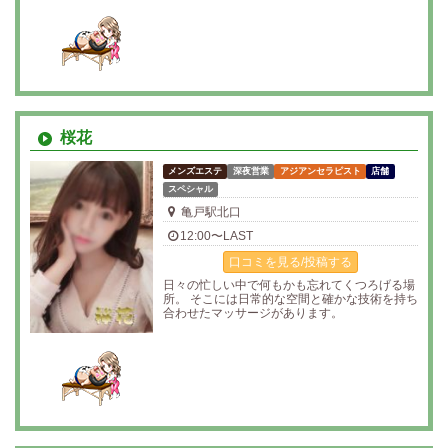
桜花
メンズエステ
深夜営業
アジアンセラピスト
店舗
スペシャル
亀戸駅北口
12:00〜LAST
口コミを見る/投稿する
日々の忙しい中で何もかも忘れてくつろげる場
所。 そこには日常的な空間と確かな技術を持ち
合わせたマッサージがあります。