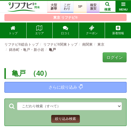
大型
こだ
格安
SP
豪華
わり
激安
検索
MENU
東京 リフナビ®
トップ
エリア
口コミ
クーポン
新着情報
リフナビ®総合トップ
リフナビ®関東トップ
南関東
東京
錦糸町・亀戸・新小岩
亀戸
ログイン
亀戸
（40）
さらに絞り込み
絞り込み検索