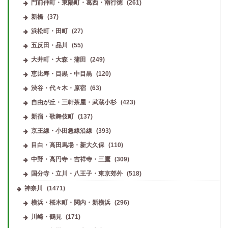
門前仲町・東陽町・葛西・南行徳
(261)
新橋
(37)
浜松町・田町
(27)
五反田・品川
(55)
大井町・大森・蒲田
(249)
恵比寿・目黒・中目黒
(120)
渋谷・代々木・原宿
(63)
自由が丘・三軒茶屋・武蔵小杉
(423)
新宿・歌舞伎町
(137)
京王線・小田急線沿線
(393)
目白・高田馬場・新大久保
(110)
中野・高円寺・吉祥寺・三鷹
(309)
国分寺・立川・八王子・東京郊外
(518)
神奈川
(1471)
横浜・桜木町・関内・新横浜
(296)
川崎・鶴見
(171)