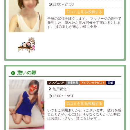
11:00～24:00
口コミを見る/投稿する
全身の緊張をほぐします。 マッサージの途中で
発見した、隠れたお疲れ部分を丁寧にほぐしま
す。 揉み返しが来ない様に全身 ...
憩いの郷
メンズエステ
深夜営業
アジアンセラピスト
店舗
亀戸駅北口
12:00〜LAST
口コミを見る/投稿する
いつもご利用ありがとうございます。 疲れを感
じたときや、心にゆとりがなくなりかけた時に
はお越し下さい。 誰にもジャマ ...