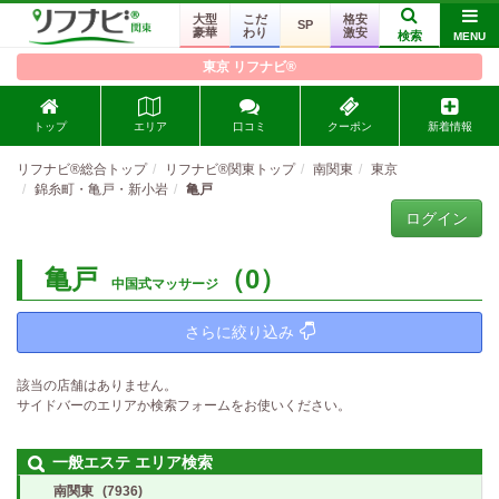
大型
こだ
格安
SP
豪華
わり
激安
検索
MENU
東京 リフナビ®
トップ
エリア
口コミ
クーポン
新着情報
リフナビ®総合トップ
リフナビ®関東トップ
南関東
東京
錦糸町・亀戸・新小岩
亀戸
ログイン
亀戸
（0）
中国式マッサージ
さらに絞り込み
該当の店舗はありません。
サイドバーのエリアか検索フォームをお使いください。
一般エステ エリア検索
南関東
(7936)