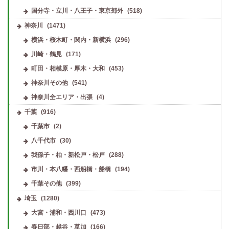
国分寺・立川・八王子・東京郊外
(518)
神奈川
(1471)
横浜・桜木町・関内・新横浜
(296)
川崎・鶴見
(171)
町田・相模原・厚木・大和
(453)
神奈川その他
(541)
神奈川全エリア・出張
(4)
千葉
(916)
千葉市
(2)
八千代市
(30)
我孫子・柏・新松戸・松戸
(288)
市川・本八幡・西船橋・船橋
(194)
千葉その他
(399)
埼玉
(1280)
大宮・浦和・西川口
(473)
春日部・越谷・草加
(166)