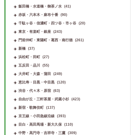
飯田橋・水道橋・御茶ノ水
(41)
赤坂・六本木・麻布十番
(90)
千駄ヶ谷・信濃町・四ツ谷・市ヶ谷
(20)
東京・有楽町・銀座
(243)
門前仲町・東陽町・葛西・南行徳
(261)
新橋
(37)
浜松町・田町
(27)
五反田・品川
(55)
大井町・大森・蒲田
(249)
恵比寿・目黒・中目黒
(120)
渋谷・代々木・原宿
(63)
自由が丘・三軒茶屋・武蔵小杉
(423)
新宿・歌舞伎町
(137)
京王線・小田急線沿線
(393)
目白・高田馬場・新大久保
(110)
中野・高円寺・吉祥寺・三鷹
(309)