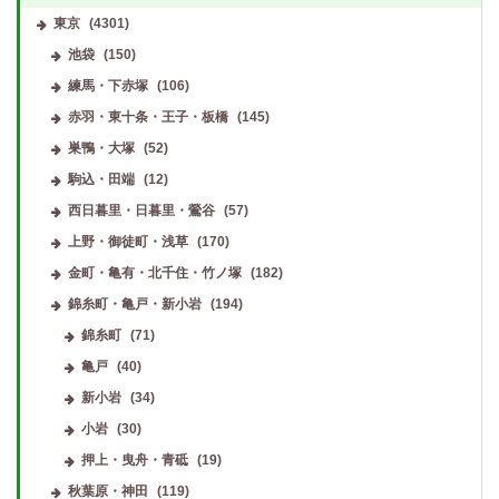
東京
(4301)
池袋
(150)
練馬・下赤塚
(106)
赤羽・東十条・王子・板橋
(145)
巣鴨・大塚
(52)
駒込・田端
(12)
西日暮里・日暮里・鶯谷
(57)
上野・御徒町・浅草
(170)
金町・亀有・北千住・竹ノ塚
(182)
錦糸町・亀戸・新小岩
(194)
錦糸町
(71)
亀戸
(40)
新小岩
(34)
小岩
(30)
押上・曳舟・青砥
(19)
秋葉原・神田
(119)