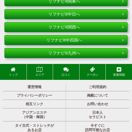
リフナビ®関東へ
リフナビ®中日へ
リフナビ®関西へ
リフナビ®中四国へ
リフナビ®九州へ
トップ
エリア
口コミ
クーポン
新着情報
運営情報
ご利用規約
プライバシーポリシー
掲載について
相互リンク
お問い合わせ
アジアンエステ
日本人
（中国・韓国）
セラピスト
タイ古式・ストレッチが
今すぐに
あるお店
訪問可能なお店