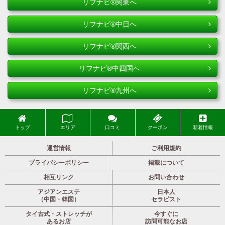
リフナビ®関東へ
リフナビ®中日へ
リフナビ®関西へ
リフナビ®中四国へ
リフナビ®九州へ
トップ
エリア
口コミ
クーポン
新着情報
運営情報
ご利用規約
プライバシーポリシー
掲載について
相互リンク
お問い合わせ
アジアンエステ
日本人
（中国・韓国）
セラピスト
タイ古式・ストレッチが
今すぐに
あるお店
訪問可能なお店