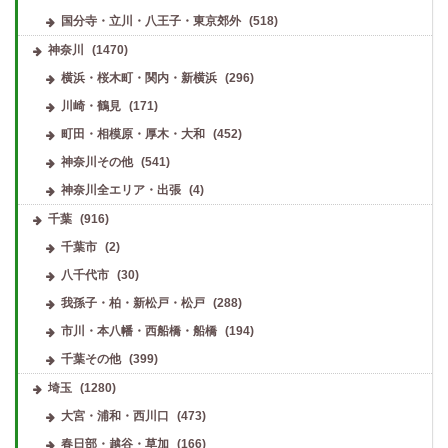
国分寺・立川・八王子・東京郊外
(518)
神奈川
(1470)
横浜・桜木町・関内・新横浜
(296)
川崎・鶴見
(171)
町田・相模原・厚木・大和
(452)
神奈川その他
(541)
神奈川全エリア・出張
(4)
千葉
(916)
千葉市
(2)
八千代市
(30)
我孫子・柏・新松戸・松戸
(288)
市川・本八幡・西船橋・船橋
(194)
千葉その他
(399)
埼玉
(1280)
大宮・浦和・西川口
(473)
春日部・越谷・草加
(166)