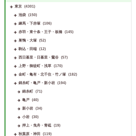
東京
(4301)
池袋
(150)
練馬・下赤塚
(106)
赤羽・東十条・王子・板橋
(145)
巣鴨・大塚
(52)
駒込・田端
(12)
西日暮里・日暮里・鶯谷
(57)
上野・御徒町・浅草
(170)
金町・亀有・北千住・竹ノ塚
(182)
錦糸町・亀戸・新小岩
(194)
錦糸町
(71)
亀戸
(40)
新小岩
(34)
小岩
(30)
押上・曳舟・青砥
(19)
秋葉原・神田
(119)