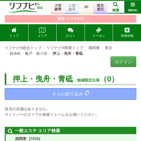
大型
こだ
格安
SP
豪華
わり
激安
検索
MENU
東京 リフナビ®
トップ
エリア
口コミ
クーポン
新着情報
リフナビ®総合トップ
リフナビ®関東トップ
南関東
東京
錦糸町・亀戸・新小岩
押上・曳舟・青砥
ログイン
押上・曳舟・青砥
（0）
地域限定出張
さらに絞り込み
該当の店舗はありません。
サイドバーのエリアか検索フォームをお使いください。
一般エステ エリア検索
南関東
(7935)