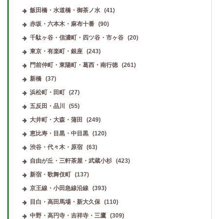
飯田橋・水道橋・御茶ノ水
(41)
赤坂・六本木・麻布十番
(90)
千駄ヶ谷・信濃町・四ツ谷・市ヶ谷
(20)
東京・有楽町・銀座
(243)
門前仲町・東陽町・葛西・南行徳
(261)
新橋
(37)
浜松町・田町
(27)
五反田・品川
(55)
大井町・大森・蒲田
(249)
恵比寿・目黒・中目黒
(120)
渋谷・代々木・原宿
(63)
自由が丘・三軒茶屋・武蔵小杉
(423)
新宿・歌舞伎町
(137)
京王線・小田急線沿線
(393)
目白・高田馬場・新大久保
(110)
中野・高円寺・吉祥寺・三鷹
(309)